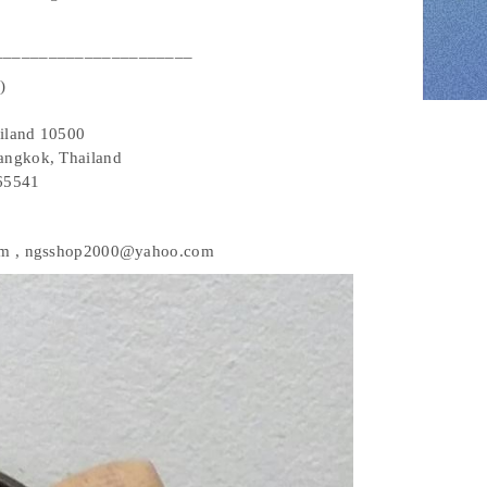
______________________
)
iland 10500
angkok, Thailand
465541
com , ngsshop2000@yahoo.com