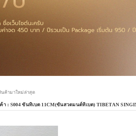
สินค้ามาใหม่ล่าสุด
นค้า : S004 ขันทิเบต 11CM(ขันสวดมนต์ทิเบต) TIBETAN SI