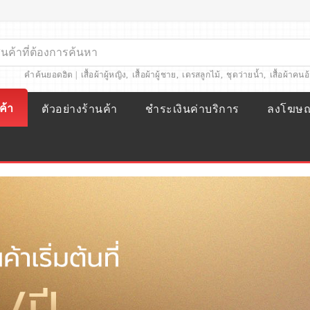
คำค้นยอดฮิต |
เสื้อผ้าผู้หญิง
,
เสื้อผ้าผู้ชาย
,
เดรสลูกไม้
,
ชุดว่ายน้ำ
,
เสื้อผ้าคนอ
ค้า
ตัวอย่างร้านค้า
ชำระเงินค่าบริการ
ลงโฆษ