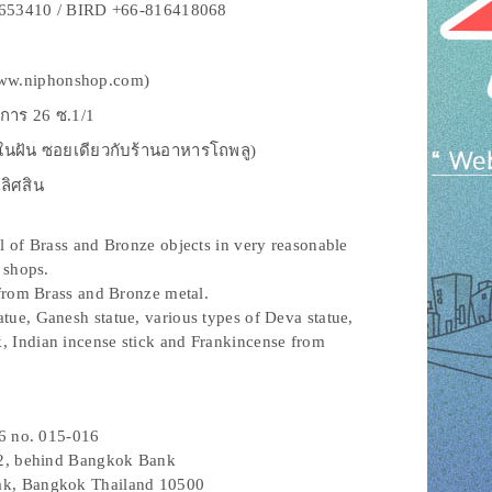
5653410 / BIRD +66-816418068
(www.niphonshop.com)
งการ 26 ซ.1/1
ัน ซอยเดียวกับร้านอาหารโถพลู)
ิศสิน
l of Brass and Bronze objects in very reasonable
 shops.
from Brass and Bronze metal.
tue, Ganesh statue, various types of Deva statue,
ck, Indian incense stick and Frankincense from
26 no. 015-016
-2, behind Bangkok Bank
grak, Bangkok Thailand 10500