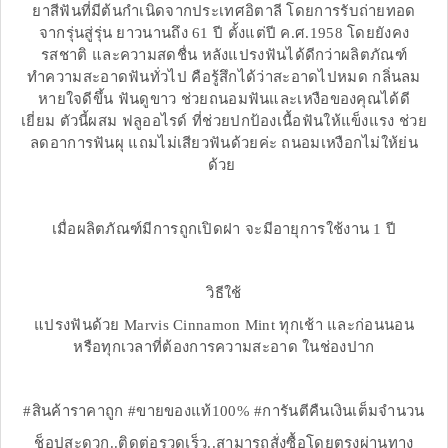
ยาสีฟันที่มีต้นกำเนิดจากประเทศอิตาลี โดยการรับถ่ายทอด
จากรุ่นสู่รุ่น ยาวนานถึง 61 ปี ตั้งแต่ปี ค.ศ.1958 โดยยังคง
รสชาติ และความสดชื่น หลังแปรงฟันได้ดีกว่าผลิตภัณฑ์
ทำความสะอาดฟันทั่วไป คือรู้สึกได้ว่าสะอาดไปหมด กลิ่นลม
หายใจดีขึ้น ฟันดูขาว ช่วยถนอมฟันและเหงือของคุณได้ดี
เยี่ยม ตัวนี้ผสม ฟลูออไรด์ ที่ช่วยปกป้องเนื้อฟันให้แข็งแรง ช่วย
ลดอาการฟันผุ แถมไม่เสียวฟันด้วยค่ะ ถนอมเหงือกไม่ให้ย่น
ด้วย
เมื่อผลิตภัณฑ์มีการถูกเปิดฝา จะมีอายุการใช้งาน 1 ปี
วิธีใช้
แปรงฟันด้วย Marvis Cinnamon Mint ทุกเช้า และก่อนนอน
หรือทุกเวลาที่ต้องการความสะอาด ในช่องปาก
#สินค้าราคาถูก #ขายของแท้100% #การันตีคืนเงินเต็มจำนวน
ช็อปสะดวก..ติดต่อรวดเร็ว..สามารถสั่งซื้อโดยตรงผ่านทาง