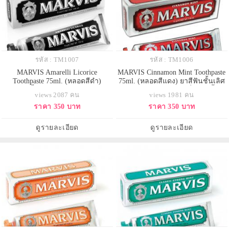
รหัส : TM1007
รหัส : TM1006
MARVIS Amarelli Licorice
MARVIS Cinnamon Mint Toothpaste
Toothpaste 75ml. (หลอดสีดำ)
75ml. (หลอดสีแดง) ยาสีฟันชั้นเลิศ
ยาสีฟันชั้นเลิศจากอิตาลี สูตรหอม
จากอิตาลี สูตรหอมสดชื่นจากมิ้นท์
views 2087 คน
views 1981 คน
สดชื่น หอมหวานจากลูกอม Amarelli
และชินนามอน พร้อมมอบความอ่อน
ราคา 350 บาท
ราคา 350 บาท
การร่วมมือกับ Amarelli ผู้ผลิตลูกอม
โยนด้วยกลิ่นหอมสดชื่นของมิ้นต์ อีก
ระดับโลกที่มีประวัติอย่างยาวนาน
ทั้งยังมีความหวาน ซึ่งเป็นรสชาติที่
พร้อมรสชาติหวานปนขมนิดๆ ตาม
แปลกใหม่และไม่เคยสัมผัสมาก่อน
ดูรายละเอียด
ดูรายละเอียด
ฉบับของ Amarelli ซึ่งจะทำให้เพลิดเ
มอบลมหายใจที่หอม สดชื