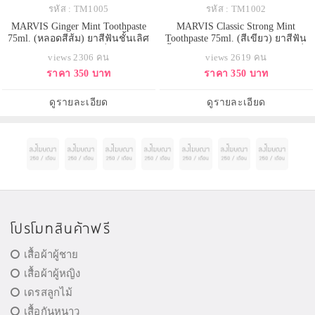
รหัส : TM1005
รหัส : TM1002
MARVIS Ginger Mint Toothpaste
MARVIS Classic Strong Mint
75ml. (หลอดสีส้ม) ยาสีฟันชั้นเลิศ
Toothpaste 75ml. (สีเขียว) ยาสีฟัน
จากอิตาลี สูตรหอมสดชื่นจากหอม
ชั้นเลิศจากอิตาลี สูตรออริจินอลดั่ง
views 2306 คน
views 2619 คน
ขิงและมิ้นท์ ความสดชื่นที่รังสรรค์
เดิม กล่องสีเขียวด้วยเนื้อครีมนุ่ม
ราคา 350 บาท
ราคา 350 บาท
อย่างประณีตด้วยวัตถุดิบที่ให้ความ
นวล อีกทั้งอุดมไปด้วยส่วนที่จะช่วย
เผ็ดร้อนอย่างเช่น ขิง ที่ให้ความ
ในการกำจัดคราบหินปูน เพื่อยิ้มขาว
แปลกใหม่ด้วยรสชาติ พร้อมกระตุ้น
เป็นประกาย พร้อมกลิ่นอโรม่ามิ้น
ดูรายละเอียด
ดูรายละเอียด
ให้สดชื่นรับวันใหม่ มอบ
หอมสดชื่นหรูหราแบ
โปรโมทสินค้าฟรี
เสื้อผ้าผู้ชาย
เสื้อผ้าผู้หญิง
เดรสลูกไม้
เสื้อกันหนาว