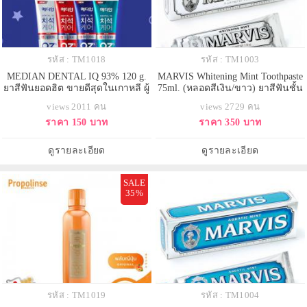
รหัส : TM1018
รหัส : TM1003
MEDIAN DENTAL IQ 93% 120 g.
MARVIS Whitening Mint Toothpaste
ยาสีฟันยอดฮิต ขายดีสุดในเกาหลี ผู้
75ml. (หลอดสีเงิน/ขาว) ยาสีฟันชั้น
ผลิต แบรนด์เดียวกับ sulwhasoo ขาย
เลิศจากอิตาลี สูตรฟันขาว สัมผัส
views 2011 คน
views 2729 คน
ดีมากก ยับยั้งการก่อตัวของคราบ
ความสดชื่นที่ยาวนานขึ้นจากกลิ่น
ราคา 150 บาท
ราคา 350 บาท
จุลินทรีย์ได้ถึง 93% ลมหายใจหอม
มิ้นต์ ยาสีฟันระดับพรีเมี่ยม จาก
สดชื่น
ประเทศอิตาลี มอบลมหายใจที่หอม
สดชื่น ลดกลิ่นไม่พึงประสงค์ ลดการ
ดูรายละเอียด
ดูรายละเอียด
สะสมของแบคทีเรียในช่
SALE
35%
รหัส : TM1019
รหัส : TM1004