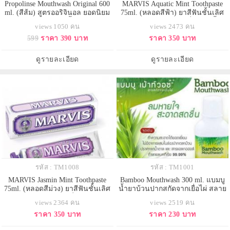
Propolinse Mouthwash Original 600
MARVIS Aquatic Mint Toothpaste
ml. (สีส้ม) สูตรออริจินอล ยอดนิยม
75ml. (หลอดสีฟ้า) ยาสีฟันชั้นเลิศ
สำหรับคนอยากลอง น้ำยาบ้วนปาก
จากอิตาลี สูตรหอมสดชื่นจาก มิ้นต์
views 1050 คน
views 2473 คน
สูตรแรกของ Propolinse ที่ออกมาก็ได้
และ Cinnamon ดุจเหมือนอยู่
599
ราคา 390 บาท
ราคา 350 บาท
รับความนิยมอย่างหนักมาก จนได้รับ
ท่ามกลางมหาสมุทรยามเช้าที่สดใส
รางวัลจาก COSME ในปี 2014 สูตร
มอบลมหายใจที่หอม สดชื่น ลดกลิ่น
ออริจินอล รสชาติและกลิ่นจะออก
ไม่พึงประสงค์ ลดการสะสมของ
ดูรายละเอียด
ดูรายละเอียด
เป็นพลัมญี่ปุ่น หรือออกส้มๆ หน่อย
แบคทีเรียในช่องปาก
รหัส : TM1008
รหัส : TM1001
MARVIS Jasmin Mint Toothpaste
Bamboo Mouthwash 300 ml. แบมบู
75ml. (หลอดสีม่วง) ยาสีฟันชั้นเลิศ
น้ำยาบ้วนปากสกัดจากเยื่อไผ่ สลาย
จากอิตาลี สูตรหอมสดชื่น หอมหวาน
คราบหินปูนในช่องปากเหมาะกับผู้มี
views 2364 คน
views 2519 คน
ของกลิ่นมะลิและมิ้นท์ การผสม
กลิ่นปาก ปากเหม็น ทำความสะอาด
ราคา 350 บาท
ราคา 230 บาท
ผสานที่น่าทึ่งระหว่างความหอม
ได้ทั่วถึง ลดคราบพลัค ลดการสะสม
หวานแบบฉบับดอกมะลิและความ
ของแบคทีเรีย ป้องกันฟันผุ ระงับ