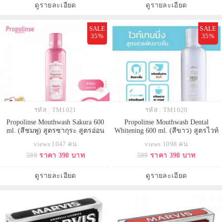
หอมสดชื่นของมิ้นต์ มอบลมหายใจที่
กลิ่นปาก ป้องกันปัญหาสุขภาพเหงือก
ดูรายละเอียด
ดูรายละเอียด
หอม สดชื่น ลดกลิ่นไม่พึงประสงค์
ไม่แสบช่องปาก ระงับกลิ่นป
ลดการ
SALE
SALE
35%
35%
รหัส : TM1021
รหัส : TM1020
Propolinse Mouthwash Sakura 600
Propolinse Mouthwash Dental
ml. (สีชมพู) สูตรซากุระ สูตรอ่อน
Whitening 600 ml. (สีขาว) สูตรไวท์
โยน Non-Alcohol เด็ก และผู้แพ้
เทนนิ่ง เพื่อฟันขาวสะอาด แลดูสว่าง
views 1047 คน
views 1098 คน
แอลกอฮอล์สามารถใช้ได้ น้ำยาบ้วน
ขึ้น น้ำยาบ้วนปากสูตรไวท์เทนนิ่ง
599
ราคา 390 บาท
599
ราคา 390 บาท
ปากสูตรอ่อนโยน น้ำยาสีชาเหมือน
จะมีกลิ่นหอมสดชื่น กลิ่นออกเมนท
กับสูตรอื่นๆ แต่กลิ่นหอมจะเด่นมาก
อลเย็นๆ แต่ไม่แรงมาก สีของน้ำยา
ที่สุด เพราะมีกลิ่นหอมซากุระ หรือถ้า
บ้วนปากเป็นสีใสเหมือนน้ำเปล่า
ดูรายละเอียด
ดูรายละเอียด
จะให้นึกออกก็คือฟีลลิ่งแบบกลิ่น
สูตรนี้จะไม่ช่วยดึงคราบโปรตีน เน้น