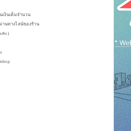
ืนเงินเต็มจำนวน
งผ่านทางไลน์ของร้าน
นะคะ)
่ะ
rishop