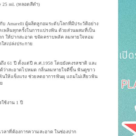
e 25 ml. (หลอดสีดำ)
 Amarelli ผู้ผลิตลูกอมระดับโลกที่มีประวัติอย่าง
พลินทุกครั้งในการแปรงฟัน ด้วยส่วนผสมที่เป็น
องปาก ให้ปากสะอาด ขจัดคราบพลัค ลมหายใจหอม
สดใสเปล่งประกาย
ถึง 61 ปี ตั้งแต่ปี ค.ศ.1958 โดยยังคงรสชาติ และ
ได้ว่าสะอาดไปหมด กลิ่นลมหายใจดีขึ้น ฟันดูขาว
้อฟันให้แข็งแรง ช่วยลดอาการฟันผุ แถมไม่เสียวฟัน
วย
รใช้งาน 1 ปี
ุกเวลาที่ต้องการความสะอาด ในช่องปาก