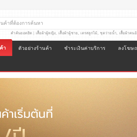
คำค้นยอดฮิต |
เสื้อผ้าผู้หญิง
,
เสื้อผ้าผู้ชาย
,
เดรสลูกไม้
,
ชุดว่ายน้ำ
,
เสื้อผ้าคนอ
ค้า
ตัวอย่างร้านค้า
ชำระเงินค่าบริการ
ลงโฆษ