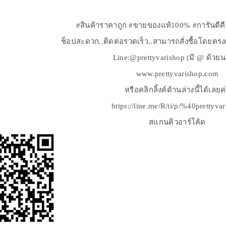
#สินค้าราคาถูก #ขายของแท้100% #การันตีค
ช็อปสะดวก..ติดต่อรวดเร็ว..สามารถสั่งซื้อโดยตร
Line:@prettyvarishop (มี @ ด้วย
www.prettyvarishop.com
หรือคลิกลิ้งค์ด้านล่างนี้ได้เลยค
https://line.me/R/ti/p/%40prettyva
สแกนคิวอาร์โค้ด