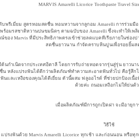
MARVIS Amarelli Licorice Toothpaste Travel Siz
ดับพรีเมี่ยม สูตรหอมสดชื่น หอมหวานจากลูกอม Amarelli การร่วมมือกับ
พร้อมรสชาติหวานปนขมนิดๆ ตามฉบับของ Amarelli ซึ่งจะทำให้เพลิดเ
ษณ์ของ Marvis ที่มีประสิทธิภาพตรงเข้าช่วยลดแบคทีเรียภายในช่
สดชื่นยาวนาน กำจัดคราบหินปูนเพื่อรอยยิ้ม
่มีต้นกำเนิดจากประเทศอิตาลี โดยการรับถ่ายทอดจากรุ่นสู่รุ่น ยาวนาน
่น หลังแปรงฟันได้ดีกว่าผลิตภัณฑ์ทำความสะอาดฟันทั่วไป คือรู้สึก
ันและเหงือของคุณได้ดีเยี่ยม ตัวนี้ผสม ฟลูออไรด์ ที่ช่วยปกป้องเนื
ด้วยค่ะ ถนอมเหงือกไม่ให้ย่นด้
เมื่อผลิตภัณฑ์มีการถูกเปิดฝา จะมีอายุกา
วิธีใช้
แปรงฟันด้วย Marvis Amarelli Licorice ทุกเช้า และก่อนนอน หรือท