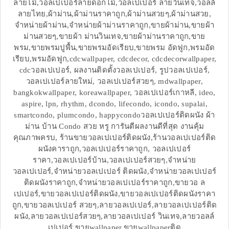
ลายไม้,วอลเปเปอร์ลายดอกไม้,วอลเปเปอร์ ลายวินเทจ,วอลล์
ลายไทย,ผ้าม่าน,ผ้าม่านราคาถูก,ผ้าม่านสวยๆ,ผ้าม่านสวย,
จำหน่ายผ้าม่าน,จำหน่ายผ้าม่านราคาถูก,ขายผ้าม่าน,ขายผ้า
ม่านสวยๆ,ขายผ้า ม่านวินเทจ,ขายผ้าม่านราคาถูก,ขาย
พรม,ขายพรมปูพื้น,ขายพรมอัดเรียบ,ขายพรม อัดฟูก,พรมอัด
เรียบ,พรมอัดฟูก,cdcwallpaper, cdcdecor, cdcdecorwallpaper,
cdcวอลเปเปอร์, ผลงานติดตั้งวอลเปเปอร์, รูปวอลเปเปอร์,
วอลเปเปอร์ลายใหม่, วอลเปเปอร์สวยๆ, mdwallpaper,
bangkokwallpaper, koreawallpaper, วอลเปเปอร์เกาหลี, ideo,
aspire, lpn, rhythm, dcondo, lifecondo, icondo, supalai,
smartcondo, plumcondo, happycondoวอลเปเปอร์ติดผนัง ผ้า
ม่าน บ้าน Condo สวย หรู การันตีผลงานดีที่สุด งานคุ้ม
คุณภาพครบ, ร้านขายวอลเปเปอร์ติดผนัง,ร้านวอลเปเปอร์ติด
ผนังคาราถูก,วอลเปเปอร์ราคาถูก, วอลเปเปอร์
ราคา,วอลเปเปอร์บ้าน,วอลเปเปอร์สวยๆ,จำหน่าย
วอลเปเปอร์,จำหน่ายวอลเปเปอร์ ติดผนัง,จำหน่ายวอลเปเปอร์
ติดผนังราคาถูก,จำหน่ายวอลเปเปอร์ราคาถูก,ขายวอ ล
เปเปอร์,ขายวอลเปเปอร์ติดผนัง,ขายวอลเปเปอร์ติดผนังราคา
ถูก,ขายวอลเปเปอร์ สวยๆ,ลายวอลเปเปอร์,ลายวอลเปเปอร์ติด
ผนัง,ลายวอลเปเปอร์สวยๆ,ลายวอลเปเปอร์ วินเทจ,ลายวอลล์
เปเปอร์,ขายwallpaper,ขายwallpaperติด