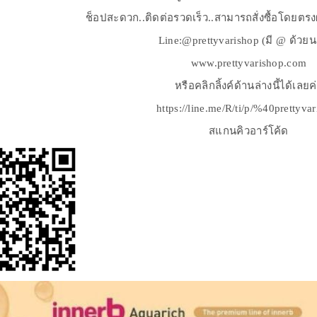
ช็อปสะดวก..ติดต่อรวดเร็ว..สามารถสั่งซื้อโดยตร
Line:@prettyvarishop (มี @ ด้วย
www.prettyvarishop.com
หรือคลิกลิ้งค์ด้านล่างนี้ได้เลยค
https://line.me/R/ti/p/%40prettyva
สแกนคิวอาร์โค้ด