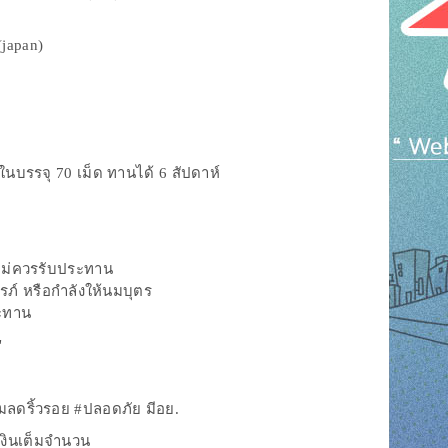
(japan)
ในบรรจุ 70 เม็ด ทานได้ 6 สัปดาห์
ง ไม่ควรรับประทาน
รรภ์ หรือกำลังให้นมบุตร
ระทาน
"
มลดริ้วรอย #ปลอดภัย มีอย.
เงินเต็มจำนวน