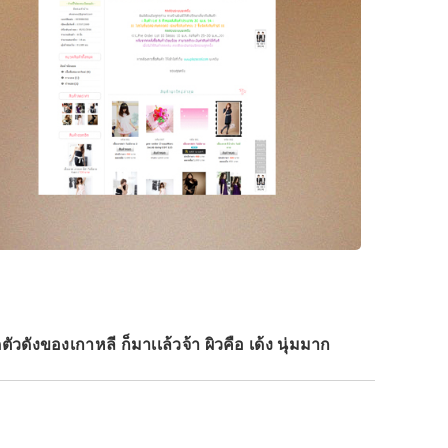
ังของเกาหลี ก็มาเเล้วจ้า ผิวคือ เด้ง นุ่มมาก