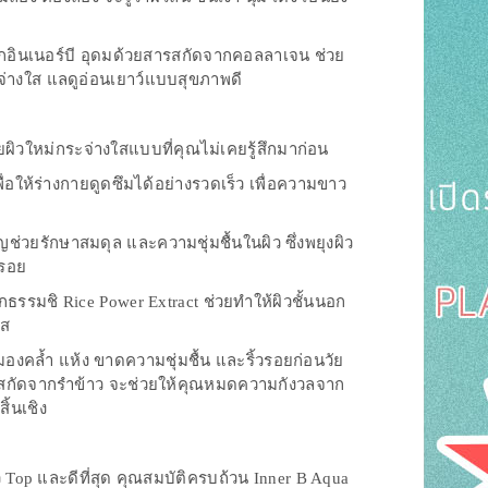
ากอินเนอร์บี อุดมด้วยสารสกัดจากคอลลาเจน ช่วย
ระจ่างใส แลดูอ่อนเยาว์แบบสุขภาพดี
ผยผิวใหม่กระจ่างใสแบบที่คุณไม่เคยรู้สึกมาก่อน
อให้ร่างกายดูดซึมได้อย่างรวดเร็ว เพื่อความขาว
่วยรักษาสมดุล และความชุ่มชื้นในผิว ซึ่งพยุงผิว
วรอย
รรมชิ Rice Power Extract ช่วยทำให้ผิวชั้นนอก
ัส
มองคล้ำ แห้ง ขาดความชุ่มชื้น และริ้วรอยก่อนวัย
รสกัดจากรำข้าว จะช่วยให้คุณหมดความกังวลจาก
ิ้นเชิง
 Top และดีที่สุด คุณสมบัติครบถ้วน Inner B Aqua