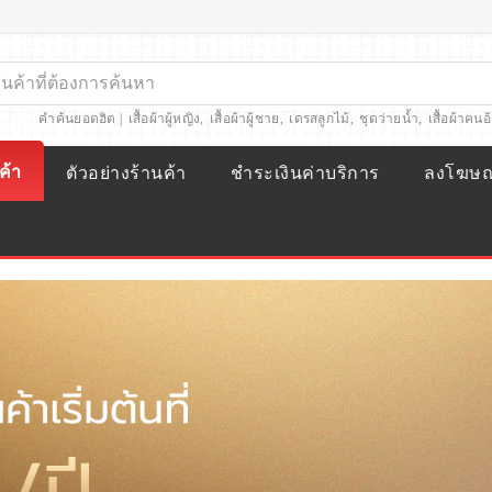
คำค้นยอดฮิต |
เสื้อผ้าผู้หญิง
,
เสื้อผ้าผู้ชาย
,
เดรสลูกไม้
,
ชุดว่ายน้ำ
,
เสื้อผ้าคนอ
ค้า
ตัวอย่างร้านค้า
ชำระเงินค่าบริการ
ลงโฆษ