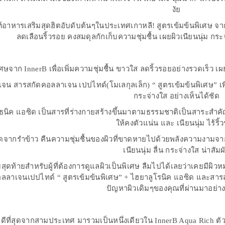
งัย
์อาหารเสริมสุดฮิตอับดับต้นๆในประเทศเกาหลี! สูตรเข้มข้นพิเศษ จ
ลดเลือนริ้วรอย คงสมดุลกักเก็บความชุ่มชื้น เผยผิวเนียนนุ่ม ก
เศษจาก InnerB เพื่อเพิ่มความชุ่มชื้น ขาวใส ลดริ้วรอยอย่างรวดเร็ว เ
จน สารสกัดคอลลาเจน เปปไทด์(โมเลกุลเล็ก) “ สูตรเข้มข้นพิเศษ” เพื่
กระจ่างใส อย่างเห็นได้ชัด
ธนิค แอซิด เป็นสารที่ร่างกายสร้างขึ้นมาตามธรรมชาติเป็นสาระสำคัญช
ให้คงตัวแน่น และ เนียนนุ่ม ไร้ริ้
ดจากรำข้าว คืนความชุ่มชื้นของผิวที่ขาดหายไปด้วยพลังความงามจากธ
เนียนนุ่ม ลื่น กระจ่างใส น่าสัมผ
ุดท้ายสำหรับผู้ที่ต้องการดูแลผิวเป็นพิเศษ ลืมไปได้เลยว่าเคยมีผิวห
ลลาเจนเปปไทด์ “ สูตรเข้มข้นพิเศษ” + ไฮยาลูโรนิค แอซิด และสา
ปัญหาผิวเดิมๆของคุณที่ผ่านมาอย่างส
่ดีที่สุดจากสามประเทศ มารวมเป็นหนึ่งเดียวใน InnerB Aqua Rich ตัว