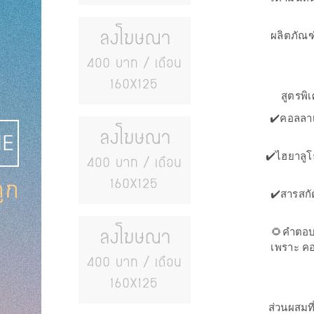
ผลิตภัณฑ
สูตรพิ
✔️คอลลาเ
✔️ไฮยาลูโ
✔️สารสกั
🌻คำตอบส
เพราะ คอ
ส่วนผสมที