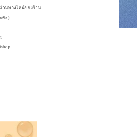
งผ่านทางไลน์ของร้าน
นะคะ)
่ะ
rishop