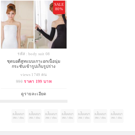
SALE
80%
รหัส : body suit 08
ชุดบอดี้สูทแบบเกาะอกเนื้อนุ่ม
กระชับเข้ารูปเก็บรูปร่าง
views 1749 คน
990
ราคา 199 บาท
ดูรายละเอียด