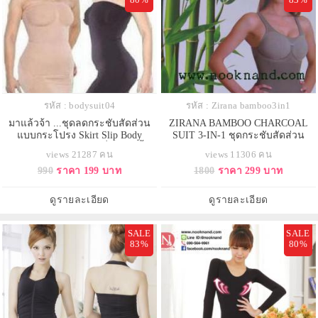
รหัส : bodysuit04
รหัส : Zirana bamboo3in1
มาแล้วจ้า ...ชุดลดกระชับสัดส่วน
ZIRANA BAMBOO CHARCOAL
แบบกระโปรง Skirt Slip Body
SUIT 3-IN-1 ชุดกระชับสัดส่วน
Shapers เกาะอกสายเดี่ยวงานนี้
views 21287 คน
views 11306 คน
สบายๆ......!!!
990
ราคา 199 บาท
1800
ราคา 299 บาท
ดูรายละเอียด
ดูรายละเอียด
SALE
SALE
83%
80%