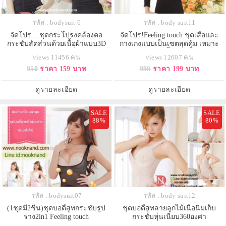
รหัส : bodysuit 6
รหัส : body suit11
จัดโปร ...ชุดกระโปรงคล้องคอ
จัดโปร!Feeling touch ชุดเสื้อและ
กระชับสัดส่วนด้วยเนื้อผ้าแบบ3D
กางเกงแบบเป็นเซตสุดคุ้ม เหมาะ
และเคลือบด้วยเจอมาเนี่ยมในใยผ้า
สำหรับลดน้ำหนักทั้งตัว
views 11456 คน
views 12607 คน
950
ราคา 159 บาท
990
ราคา 199 บาท
ดูรายละเอียด
ดูรายละเอียด
SALE
SALE
88%
80%
รหัส : bodysuit07
รหัส : body suit12
(1ชุดมี2ชิ้น)ชุดบอดี้สูทกระชับรูป
ชุดบอดี้สูทลายลูกไม้เนื้อนิ่มเก็บ
ร่าง2in1 Feeling touch
กระชับหุ่นเนียบ360องศา