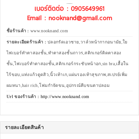
เบอร์ติดต่อ : 0905649961
Email : nooknand@gmail.com
ชื่อร้านค้า :
www.nooknand.com
รายละเอียดร้านค้า :
ปลอกรัดเอวชาย,วาล์วหน้ากากอนามัย,ใย
ไฟเบอร์ทำตาสองชั้น,ทำตาสองชั้นถาวร,สติกเกอร์ติดตาสอง
ชั้น,ไฟเบอร์ทำตาสองชั้น,สติกเกอร์กระชับหน้าอก,sin bra,เสื้อใน
ไร้ขอบ,แท่งแก้วดูดสิว,นิ้วเท้าเก,แผ่นรองเท้าสุขภาพ,สเปรย์เพิ่ม
ผมหนา,hair rich,โฟมกำจัดขน,อุปกรณ์คีบขนตาปลอม
Url ของร้านค้า :
http://www.nooknand.com
รายละเอียดสินค้า