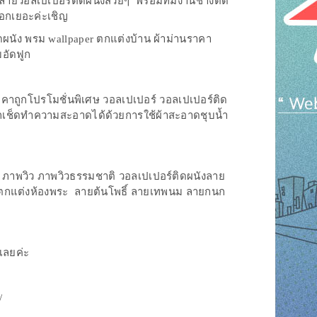
,ลายวอลเปเปอร์ติดผนังสวยๆ พร้อมทีมงานช่างติด
ือกเยอะค่ะเชิญ
ดผนัง พรม wallpaper ตกแต่งบ้าน ผ้าม่านราคา
มอัดฟูก
คาถูกโปรโมชั่นพิเศษ วอลเปเปอร์ วอลเปเปอร์ติด
มารถเช็ดทำความสะอาดได้ด้วยการใช้ผ้าสะอาดชุบน้ำ
 ภาพวิว ภาพวิวธรรมชาติ วอลเปเปอร์ติดผนังลาย
ล์ตกแต่งห้องพระ ลายต้นโพธิ์ ลายเทพนม ลายกนก
เลยค่ะ
/