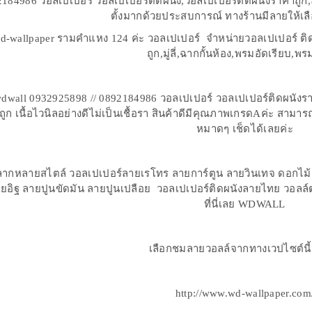
84986 วอลเปเปอร์ วอลเปเปอร์ติดผนัง,วอลเปเปอร์ติดผนังราคาถูก
ตั้งมากด้วยประสบการณ์ ทางร้านมีลายให้เล
 wd-wallpaper รามคำแหง 124 ค่ะ วอลเปเปอร์ จำหน่ายวอลเปเปอร์ ติ
ถูก,มู่ลี่,ฉากกั้นห้อง,พรมอัดเรียบ,พร
wall 0932925898 // 0892184986 วอลเปเปอร์ วอลเปเปอร์ติดผนังรา
ถูก เนื้อไวนิลอย่างดีไม่เป็นเชื้อรา สินค้าดีมีคุณภาพเกรดAค่ะ สา
หมาดๆ เช็ดได้เลยค่ะ
ลากหลายสไตล์ วอลเปเปอร์ลายเรโทร ลายการ์ตูน ลายวินเทจ ดอกไม้
ายอิฐ ลายปูนขัดมัน ลายปูนเปลือย วอลเปเปอร์ติดผนังลายไทย วอล
ที่นี่เลย WDWALL
เลือกชมลายวอลล์จากทางเวปไซต์นี้
http://www.wd-wallpaper.com