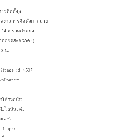
รติดตั้ง))
ผลงานการติดตั้งมากมาย
 124 ถ.รามคำแหง
ี่จอดรถสะดวกค่ะ)
00 น.
hp?ipage_id=4507
allpaper/
ให้รวดเร็ว
ี3ไลน์นะค่ะ
วยคะ)
allpaper