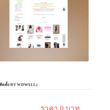
รติดตั้ง BY WDWALL)
ราคา 0 บาท