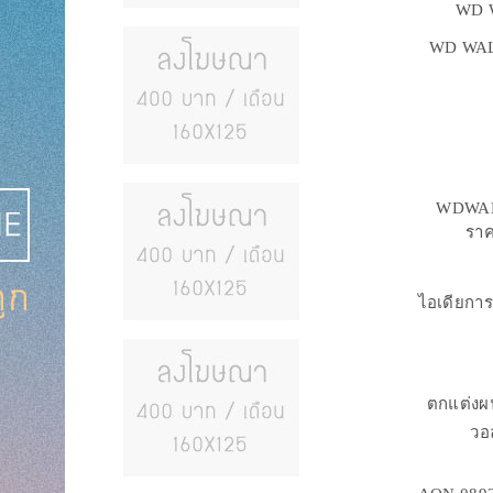
WD W
WD WALL
WDWALL
ราค
ไอเดียการ
ตกแต่งผน
วอ