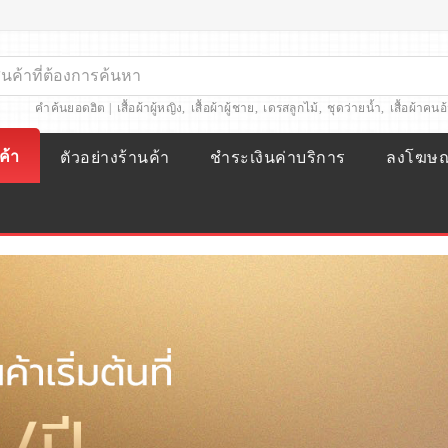
คำค้นยอดฮิต |
เสื้อผ้าผู้หญิง
,
เสื้อผ้าผู้ชาย
,
เดรสลูกไม้
,
ชุดว่ายน้ำ
,
เสื้อผ้าคนอ
ค้า
ตัวอย่างร้านค้า
ชำระเงินค่าบริการ
ลงโฆษ