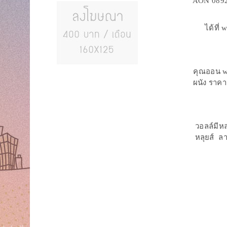
AON 08921
ได้ที่
คุณออน wd
ผนัง ราคา
วอลล์มีห
หลุยส์ ล