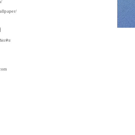
m/
llpaper/
่
ยนะคะ
com