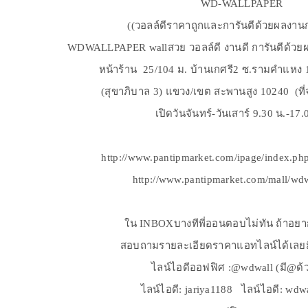
WD-WALLPAPER
((วอลล์ดีราคาถูกและการันตีด้วยผลงานกา
WDWALLPAPER wallสวย วอลล์ดี งานดี การันตีด้วย
หน้าร้าน 25/104 ม. บ้านเกศรี2 ซ.รามคำแหง
(สุขาภิบาล 3) แขวง/เขต สะพานสูง 10240 (ท
เปิดวันจันทร์-วันเสาร์ 9.30 น.-17.
http://www.pantipmarket.com/ipage/index.p
http://www.pantipmarket.com/mall/wdw
ใน INBOXบางทีพี่ออนตอบไม่ทัน ถ้าอยาก
สอบถามรายละเอียดราคาแอทไลน์ได้เลยม
ไลน์ไอดีออฟฟิศ :@wdwall (มี@ด้
ไลน์ไอดี: jariya1188 ไลน์ไอดี: wdw