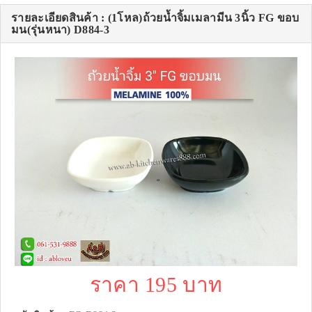
รายละเอียดสินค้า : (1โหล)ถ้วยน้ำจิ้มเมลามีน 3นิ้ว FG ขอบ
มน(รุ่นหนา) D884-3
ราคา 195 บาท