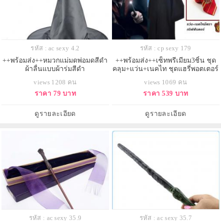
รหัส : ac sexy 4.2
รหัส : cp sexy 179
++พร้อมส่ง++หมวกแม่มดพ่อมดสีดำ
++พร้อมส่ง++เซ็ทพรีเมียม3ชิ้น ชุด
ผ้าลื่นแบบผ้าร่มสีดำ
คลุม+แว่น+เนคไท ชุดแฮรี่พอตเตอร์
บ้านกริฟฟินดอร์ ชุดสำหรับผู้ใหญ่
views 1208 คน
views 1069 คน
หรือเด็กโต
ราคา 79 บาท
ราคา 539 บาท
ดูรายละเอียด
ดูรายละเอียด
รหัส : ac sexy 35.9
รหัส : ac sexy 35.7