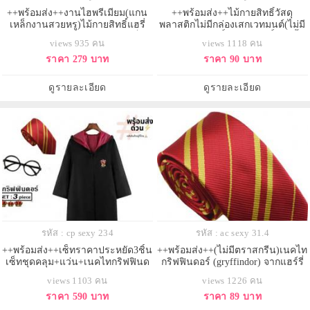
++พร้อมส่ง++งานไฮพรีเมียม(แกน
++พร้อมส่ง++ไม้กายสิทธิ์วัสดุ
เหล็กงานสวยหรู)ไม้กายสิทธิ์แฮรี่
พลาสติกไม่มีกล่องเสกเวทมนต์(ไม่มี
พอตเตอร์ งานพรีเมียม แกนเหล็ก
ไฟ) ไม้กายสิทธิ์ ไม้กายสิทธิ์แบบสั้น
views 935 คน
views 1118 คน
พร้อมกล่องสวยหรู Harry Potter
ราคา 279 บาท
ราคา 90 บาท
ดูรายละเอียด
ดูรายละเอียด
รหัส : cp sexy 234
รหัส : ac sexy 31.4
++พร้อมส่ง++เซ็ทราคาประหยัด3ชิ้น
++พร้อมส่ง++(ไม่มีตราสกรีน)เนคไท
เซ็ทชุดคลุม+แว่น+เนคไทกริฟฟินด
กริฟฟินดอร์ (gryffindor) จากแฮร์รี่
อร์ (Gryffindor ) แห่งฮอกวอตส์ ชุด
พอตเตอร์
views 1103 คน
views 1226 คน
คลุมแฮรี่พอตเตอร์
ราคา 590 บาท
ราคา 89 บาท