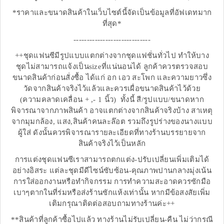
*ราคาและขนาดสินค้าในเว็บไซต์นี้จัดเป็นข้อมูลที่อัฟเดทมาก
ที่สุด*
-----------------------------
++ชุดแฟนซีมีรูปแบบแตกต่างจากชุดแฟชั่นทั่วไป ทำให้บาง
ชุดไม่สามารถแจ้งเป็นsizeที่แน่นอนได้ ลูกค้าควรตรวจสอบ
ขนาดสินค้าก่อนสั่งซื้อ ได้แก่ อก เอว สะโพก และความยาวซึ่ง
วัดจากสินค้าจริงไว้แล้วและควรเผื่อขนาดสินค้าไว้ด้วย
(ความคลาดเคลื่อน + ,- 1 นิ้ว) ทั้งนี้ สี/รูปแบบ/ขนาดหาก
พิจารณาจากภาพสินค้า อาจแตกต่างจากสินค้าจริงบ้าง สาเหตุ
จากมุมกล้อง, แสง,สินค้าคนละล๊อต รวมถึงรูปร่างของนางแบบ
ผู้ใส่ ดังนั้นควรพิจารณารายละเอียดที่ทางร้านบรรยายจาก
สินค้าจริงไว้เป็นหลัก
การแต่งชุดแฟนซีเราสามารถตกแต่ง-ปรับเปลี่ยนเพิ่มเติมได้
อย่างอิสระ แต่ละชุดมีดีไซน์ซับซ้อน-คุณภาพปานกลางมุ่งเน้น
การใส่ออกงานหรือทำกิจกรรม การทำความสะอาดควรซักมือ
เบาๆตากในที่ร่มหรือส่งร้านซักแห้งเท่านั้น หากมีข้อสงสัยเพิ่ม
เติมกรุณาติดต่อสอบถามทางร้านค่ะ++
**สินค้าที่ลูกค้าซื้อไปแล้ว ทางร้านไม่รับเปลี่ยน-คืน ไม่ว่ากรณี