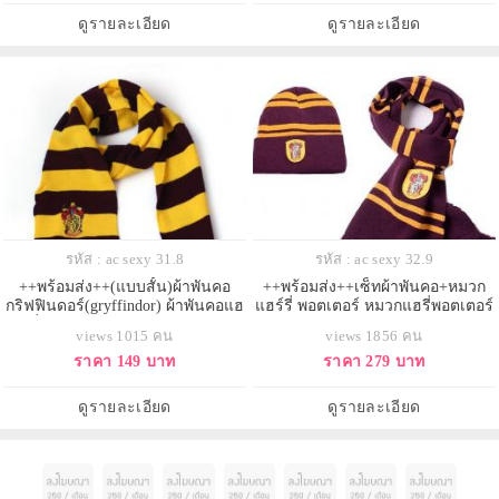
ดูรายละเอียด
ดูรายละเอียด
รหัส : ac sexy 31.8
รหัส : ac sexy 32.9
++พร้อมส่ง++(แบบสั้น)ผ้าพันคอ
++พร้อมส่ง++เซ็ทผ้าพันคอ+หมวก
กริฟฟินดอร์(gryffindor) ผ้าพันคอแฮ
แฮร์รี่ พอตเตอร์ หมวกแฮรี่พอตเตอร์
รี่พอตเตอร์ ผ้าไหมพรมมีตรา
บ้านกริฟฟินดอร์
views 1015 คน
views 1856 คน
Gryffindor ผ้าพันคอ Harry Potter บ้า
ราคา 149 บาท
ราคา 279 บาท
นกริฟฟินดอร์
ดูรายละเอียด
ดูรายละเอียด