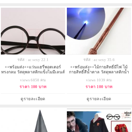
รหัส : ac sexy 22.1
รหัส : ac sexy 35.6
++พร้อมส่ง++แว่นแฮรี่พอตเตอร์
++พร้อมส่ง++ไม้กายสิทธิ์มีไฟ ไม้
ทรงกลม วัสดุพลาสติกแข็งไมมีเลนส์
กายสิทธิ์สีน้ำตาล วัสดุพลาสติกน้ำ
หนักเบา
views 6858 คน
views 1039 คน
ราคา 100 บาท
ราคา 100 บาท
ดูรายละเอียด
ดูรายละเอียด