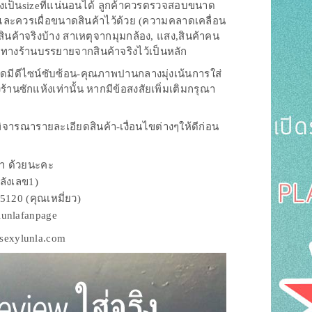
งเป็นsizeที่แน่นอนได้ ลูกค้าควรตรวจสอบขนาด
้วและควรเผื่อขนาดสินค้าไว้ด้วย (ความคลาดเคลื่อน
ินค้าจริงบ้าง สาเหตุจากมุมกล้อง, แสง,สินค้าคน
่ทางร้านบรรยายจากสินค้าจริงไว้เป็นหลัก
ุดมีดีไซน์ซับซ้อน-คุณภาพปานกลางมุ่งเน้นการใส่
ซักแห้งเท่านั้น หากมีข้อสงสัยเพิ่มเติมกรุณา
วรพิจารณารายละเอียดสินค้า-เงื่อนไขต่างๆให้ดีก่อน
ค้า ด้วยนะคะ
ลังเลข1)
5120 (คุณเหมี่ยว)
lunlafanpage
.sexylunla.com