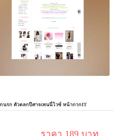
ากนรก ตัวตลกปีศาจเพนนี่ไวซ์ หน้ากากIT
ราคา 189 บาท