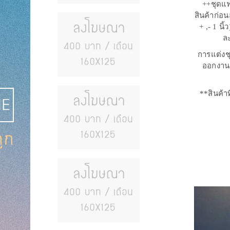
++ชุดแฟ
สินค้าก่อ
+ ,- 1 น
ล
การแต่งช
ออกงานห
**สินค้า