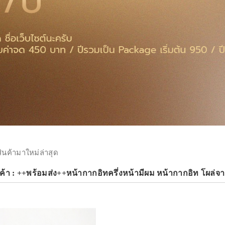
สินค้ามาใหม่ล่าสุด
ค้า : ++พร้อมส่ง++หน้ากากอิทครึ่งหน้ามีผม หน้ากากอิท โผล่จ