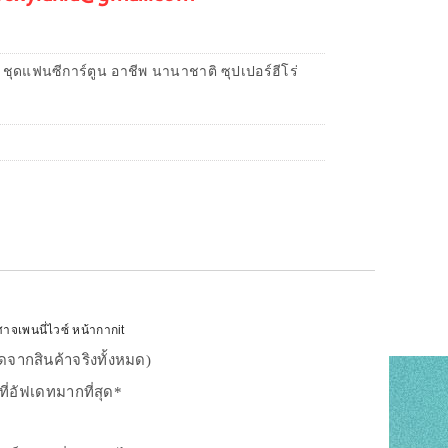
 ชุดแฟนซีการ์ตูน อาชีพ นานาชาติ ซุปเปอร์ฮีโร่
าจเพนนี่ไวซ์ หน้ากากit
จากสินค้าจริงทั้งหมด)
ี่อัฟเดทมากที่สุด*