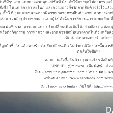
นซีมีรูปแบบแตกต่างจากชุดแฟชั่นทั่วไป ทำให้บางชุดไม่สามารถแจ้
นสั่งซื้อ ได้แก่ อก เอว สะโพก และความยาวซึ่งวัดจากสินค้าจริงไว้แล
ิ้ว) ทั้งนี้ สี/รูปแบบ/ขนาดหากพิจารณาจากภาพสินค้า อาจแตกต่างจากส
ะล๊อต รวมถึงรูปร่างของนางแบบผู้ใส่ ดังนั้นควรพิจารณารายละเอียดที
ุดแฟนซีเราสามารถตกแต่ง-ปรับเปลี่ยนเพิ่มเติมได้อย่างอิสระ แต่ละช
รือทำกิจกรรม การทำความสะอาดควรซักมือเบาๆตากในที่ร่มหรือส่งร้าน
ติดต่อสอบถามทางร้านค่ะ++
ที่ลูกค้าซื้อไปแล้ว ทางร้านไม่รับเปลี่ยน-คืน ไม่ว่ากรณีใดๆ ดังนั้นค
ตัดสินใจซื้อ**
สอบถาม/สั่งซื้อสินค้า กรุณาแจ้ง รหัสสิน
LINE ID : @miewza1 (พิมพ์@นำ ตัวห
อีเมล sexylunla@hotmail.com / โทร : 081-949
แฟนเพจ : http://www.facebook.com/sexy
IG : fancy_sexylunla / เว็บไซต์ http://www