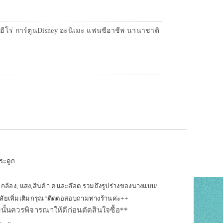
ฮีโร่ การ์ตูนDisney อะนิเมะ แฟนซีอาชีพ นานาชาติ
ระดูก
ล้อง, แสง,สินค้า คนละล๊อต รวมถึงรูปร่างของนางแบบ/
งสัยเพิ่มเติมกรุณาติดต่อสอบถามทางร้านค่ะ++
ังนั้นควรพิจารณาให้ดีก่อนตัดสินใจซื้อ**