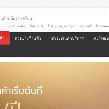
คำค้นยอดฮิต |
เสื้อผ้าผู้หญิง
,
เสื้อผ้าผู้ชาย
,
เดรสลูกไม้
,
ชุดว่ายน้ำ
,
เสื้อผ้าคนอ
ค้า
ตัวอย่างร้านค้า
ชำระเงินค่าบริการ
ลงโฆษ