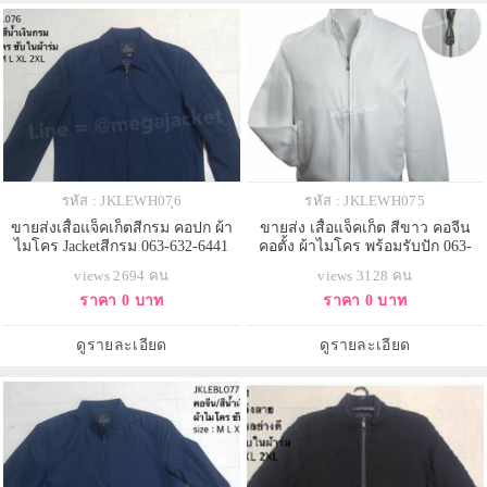
รหัส : JKLEWH07ุ6
รหัส : JKLEWH075
ขายส่งเสื้อแจ็คเก็ตสีกรม คอปก ผ้า
ขายส่ง เสื้อแจ็คเก็ต สีขาว คอจีน
ไมโคร Jacketสีกรม 063-632-6441
คอตั้ง ผ้าไมโคร พร้อมรับปัก 063-
632-6441
views 2694 คน
views 3128 คน
ราคา 0 บาท
ราคา 0 บาท
ดูรายละเอียด
ดูรายละเอียด