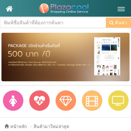
Togg
navig
ค้นหา
หน้าหลัก
สินค้ามาใหม่ล่าสุด