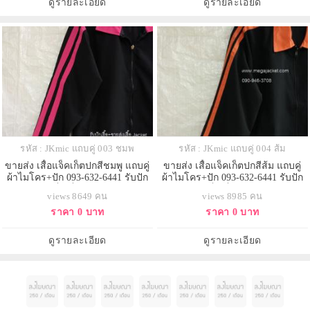
ดูรายละเอียด
ดูรายละเอียด
รหัส : JKmic แถบคู่ 003 ชมพ
รหัส : JKmic แถบคู่ 004 ส้ม
ขายส่ง เสื้อแจ็คเก็ตปกสีชมพู แถบคู่
ขายส่ง เสื้อแจ็คเก็ตปกสีส้ม แถบคู่
ผ้าไมโคร+ปัก 093-632-6441 รับปัก
ผ้าไมโคร+ปัก 093-632-6441 รับปัก
แจ็คเก็ต Jacket
แจ็คเก็ต Jacket
views 8649 คน
views 8985 คน
ราคา 0 บาท
ราคา 0 บาท
ดูรายละเอียด
ดูรายละเอียด