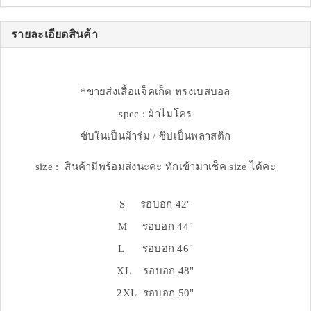
รายละเอียดสินค้า
*ขายส่งเสื้อแจ็คเก็ต ทรงเบสบอล
spec : ผ้าไมโคร
ซับในเป็นผ้าร่ม / ซิปเป็นพลาสติก
size : สินค้ามีพร้อมส่งนะคะ ทักเข้ามาเช็ค size ได้คะ
S รอบอก 42"
M รอบอก 44"
L รอบอก 46"
XL รอบอก 48"
2XL รอบอก 50"