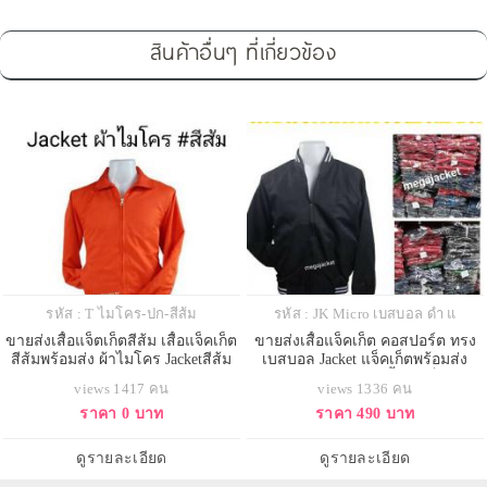
สินค้าอื่นๆ ที่เกี่ยวข้อง
รหัส : T ไมโคร-ปก-สีส้ม
รหัส : JK Micro เบสบอล ดำ แ
ขายส่งเสื้อแจ็ตเก็ตสีส้ม เสื้อแจ็คเก็ต
ขายส่งเสื้อแจ็คเก็ต คอสปอร์ต ทรง
สีส้มพร้อมส่ง ผ้าไมโคร Jacketสีส้ม
เบสบอล Jacket แจ็คเก็ตพร้อมส่ง
093-632-6441
สีดำ สีแดง สีกรม (เสื้อสำเร็จรูป)
views 1417 คน
views 1336 คน
093-632-6441
ราคา 0 บาท
ราคา 490 บาท
ดูรายละเอียด
ดูรายละเอียด