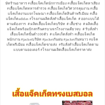
ษัทร้านอาหาร #เสื้อแจ็คเก็ตนักการเมือง #เสื้อแจ็คเก็ตหาเสียง
#เสื้อแจ็คเก็ตทหารตำรวจ #เสื้อแจ็คเก็ตวิศวกรคุมงาน #เสื้อ
แจ็คเก็ตงานแจกโฆษณา #เสื้อแจ็คเก็ตสินค้าพรีเมียม #เสื้อ
แจ็คเก็ตadidas #โรงงานผลิตสั่งทำเสื้อแจ็คเก็ต ＃ออกแบบได้
ตามต้องการ ＃ผลิตเสื้อแจ็คเก็ตบริษัท ＃เสื้อช่าง ＃ผลิตเสื้อ
แจ็คเก็ตพร้อมปักสกรีนครบวงจรโรงงานเดียวจบ ＃รับสั่งทำ
เสื้อแจ็คเก็ตขั้นต่ำ100ตัว ＃แจ็คเก็ตสั่งทำ #เสื้อแจ็คเก็ต
พนักงาน #jacketบริษัท #jacketกันฝน #jacketกันหนาว #แจ็ค
เก็ตพรีเมียม #เสื้อแจ็คเก็ตขายส่ง #รับสั่งทำเสื้อแจ็คเก็ตตาม
แบบตามออเดอร์ #โรงงานผลิตเสื้อแจ็คเก็ตราคาส่ง