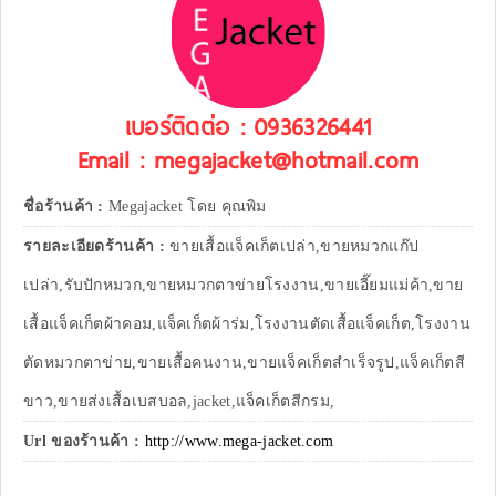
เบอร์ติดต่อ : 0936326441
Email : megajacket@hotmail.com
ชื่อร้านค้า :
Megajacket โดย คุณพิม
รายละเอียดร้านค้า :
ขายเสื้อแจ็คเก็ตเปล่า,ขายหมวกแก๊ป
เปล่า,รับปักหมวก,ขายหมวกตาข่ายโรงงาน,ขายเอี๊ยมแม่ค้า,ขาย
เสื้อแจ็คเก็ตผ้าคอม,แจ็คเก็ตผ้าร่ม,โรงงานตัดเสื้อแจ็คเก็ต,โรงงาน
ตัดหมวกตาข่าย,ขายเสื้อคนงาน,ขายแจ็คเก็ตสำเร็จรูป,แจ็คเก็ตสี
ขาว,ขายส่งเสื้อเบสบอล,jacket,แจ็คเก็ตสีกรม,
Url ของร้านค้า :
http://www.mega-jacket.com