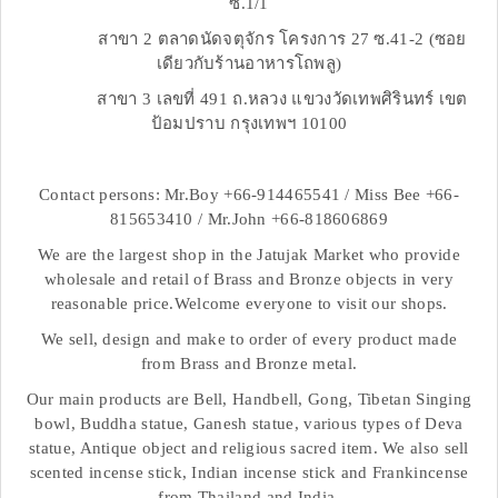
ซ.1/1
สาขา 2 ตลาดนัดจตุจักร โครงการ 27 ซ.41-2 (ซอย
เดียวกับร้านอาหารโถพลู)
สาขา 3 เลขที่ 491 ถ.หลวง แขวงวัดเทพศิรินทร์ เขต
ป้อมปราบ กรุงเทพฯ 10100
Contact persons: Mr.Boy +66-914465541 / Miss Bee +66-
815653410 / Mr.John +66-818606869
We are the largest shop in the Jatujak Market who provide
wholesale and retail of Brass and Bronze objects in very
reasonable price.Welcome everyone to visit our shops.
We sell, design and make to order of every product made
from Brass and Bronze metal.
Our main products are Bell, Handbell, Gong, Tibetan Singing
bowl, Buddha statue, Ganesh statue, various types of Deva
statue, Antique object and religious sacred item. We also sell
scented incense stick, Indian incense stick and Frankincense
from Thailand and India.