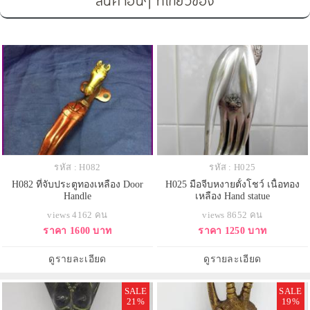
สินค้าอื่นๆ ที่เกี่ยวข้อง
รหัส : H082
รหัส : H025
H082 ที่จับประตูทองเหลือง Door
H025 มือจีบหงายตั้งโชว์ เนื้อทอง
Handle
เหลือง Hand statue
views 4162 คน
views 8652 คน
ราคา 1600 บาท
ราคา 1250 บาท
ดูรายละเอียด
ดูรายละเอียด
SALE
SALE
21%
19%