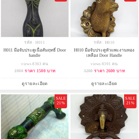
รหัส : H011
รหัส : H010
H011 มือจับประตูเนื้อสัมฤทธิ์ Door
H010 มือจับประตูหัวแพะงานทอง
handle
เหลือง Door Handle
views 8363 คน
views 8391 คน
1900
ราคา 1500 บาท
3200
ราคา 2600 บาท
ดูรายละเอียด
ดูรายละเอียด
SALE
SALE
21%
21%