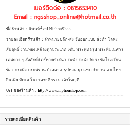
เบอร์ติดต่อ : 0815653410
Email : ngsshop_online@hotmail.co.th
ชื่อร้านค้า :
นิพนท์ช็อป NiphonShop
รายละเอียดร้านค้า :
จำหน่ายปลีก-ส่ง รับออกแบบ สั่งทำ โลหะ
สัมฤทธิ์ งานทองเหลืองทุกประเภท เช่น พระพุทธรูป พระพิฆเนศวร
เทพต่าง ๆ สิ่งศักดิ์สิทธิ์ทางศาสนา ระฆัง ระฆังวัด ระฆังโรงเรียน
ฆ้อง กระดิ่ง กระพรวน กังสดาล ธูปหอม ธูปแขก กำยาน จากไทย
อินเดีย ทิเบต ในราคายุติธรรม เจ้าใหญ่ที
Url ของร้านค้า :
http://www.niphonshop.com
รายละเอียดสินค้า