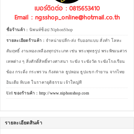
เบอร์ติดต่อ : 0815653410
Email : ngsshop_online@hotmail.co.th
ชื่อร้านค้า :
นิพนท์ช็อป NiphonShop
รายละเอียดร้านค้า :
จำหน่ายปลีก-ส่ง รับออกแบบ สั่งทำ โลหะ
สัมฤทธิ์ งานทองเหลืองทุกประเภท เช่น พระพุทธรูป พระพิฆเนศวร
เทพต่าง ๆ สิ่งศักดิ์สิทธิ์ทางศาสนา ระฆัง ระฆังวัด ระฆังโรงเรียน
ฆ้อง กระดิ่ง กระพรวน กังสดาล ธูปหอม ธูปแขก กำยาน จากไทย
อินเดีย ทิเบต ในราคายุติธรรม เจ้าใหญ่ที
Url ของร้านค้า :
http://www.niphonshop.com
รายละเอียดสินค้า