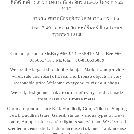
ที่ตั้งร้านค้า : สาขา 1ตลาดนัดจตุจักร 015-16 โครงการ 26
ซ.1/1
สาขา 2 ตลาดนัดจตุจักร โครงการ 27 ซ.41-2
สาขา 3 491 ถ.หลวง วัดเทพศิรินทร์ ป้อมปราบฯ
กรุงเทพฯ 10100
Contact persons: Mr.Boy +66-914465541 / Miss Bee +66-
815653410 / Mr.John +66-818606869
We are the largest shop in the Jatujak Market who provide
wholesale and retail of Brass and Bronze objects in very
reasonable price.Welcome everyone to visit our shops.
We sell, design and make to order of every product made
from Brass and Bronze metal.
Our main products are Bell, Handbell, Gong, Tibetan Singing
bowl, Buddha statue, Ganesh statue, various types of Deva
statue, Antique object and religious sacred item. We also sell
scented incense stick, Indian incense stick and Frankincense