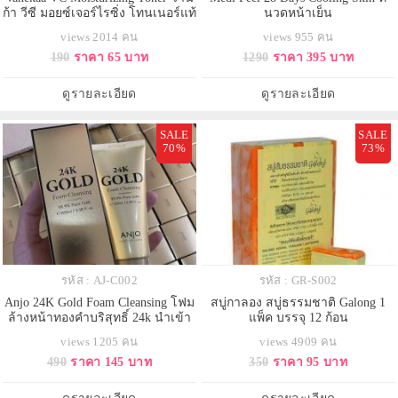
ก้า วีซี มอยซ์เจอร์ไรซิ่ง โทนเนอร์แท้
นวดหน้าเย็น
100%
views 2014 คน
views 955 คน
190
ราคา 65 บาท
1290
ราคา 395 บาท
ดูรายละเอียด
ดูรายละเอียด
SALE
SALE
70%
73%
รหัส : AJ-C002
รหัส : GR-S002
Anjo 24K Gold Foam Cleansing โฟม
สบู่กาลอง สบู่ธรรมชาติ Galong 1
ล้างหน้าทองคำบริสุทธิ์ 24k นำเข้า
แพ็ค บรรจุ 12 ก้อน
จากเกาหลี
views 1205 คน
views 4909 คน
490
ราคา 145 บาท
350
ราคา 95 บาท