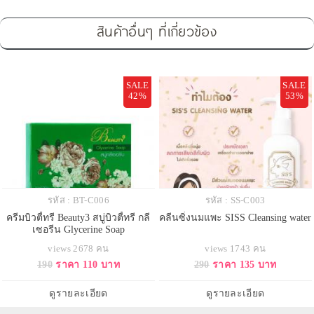
สินค้าอื่นๆ ที่เกี่ยวข้อง
SALE
SALE
42%
53%
รหัส : BT-C006
รหัส : SS-C003
ครีมบิวตี้ทรี Beauty3 สบู่บิวตี้ทรี กลี
คลีนซิ่งนมแพะ SISS Cleansing water
เซอรีน Glycerine Soap
views 2678 คน
views 1743 คน
190
ราคา 110 บาท
290
ราคา 135 บาท
ดูรายละเอียด
ดูรายละเอียด