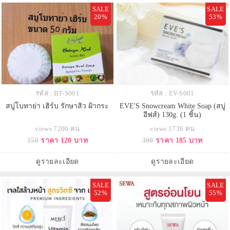
SALE
SALE
20%
53%
รหัส : BT-S001
รหัส : EV-S001
สบู่โบทาย่า เฮิร์บ รักษาสิว ฝ้ากระ
EVE'S Snowcream White Soap (สบู่
อีฟส์) 130g. (1 ชิ้น)
views 7200 คน
views 1736 คน
150
ราคา 120 บาท
390
ราคา 185 บาท
ดูรายละเอียด
ดูรายละเอียด
SALE
SALE
52%
55%