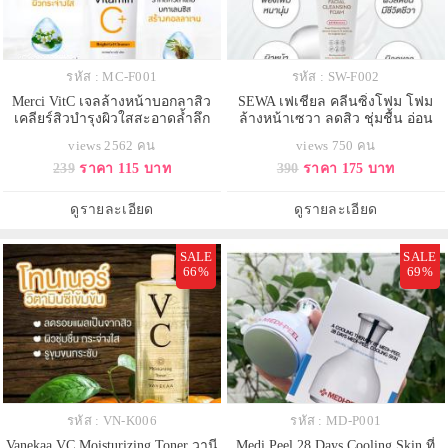
รหัส : MC-F001
รหัส : SW-F002
Merci VitC เจลล้างหน้าบอกลาสิว
SEWA เฟเชียล คลีนซิ่งโฟม โฟม
เคลียร์สิวบำรุงผิวใสสะอาดล้ำลึก
ล้างหน้าเซวา ลดสิว ชุ่มชื้น อ่อน
เติมคอลลาเจนให้ผิว ใช้ได้แม้ผิวแพ้
โยน 1 หลอด (100ml)
views 2562 คน
views 750 คน
ง่าย
239
ราคา 115 บาท
390
ราคา 175 บาท
ดูรายละเอียด
ดูรายละเอียด
SALE
SALE
66%
69%
รหัส : VN-K006
รหัส : MD-P001
Vanekaa VC Moisturizing Toner วานี
Medi Peel 28 Days Cooling Skin ที่