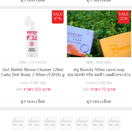
ดูรายละเอียด
ดูรายละเอียด
SALE
SALE
47%
25%
รหัส : CT-C0016
รหัส : BW-S001
2in1 Bubble Mousse Cleanser 120ml
สบู่ Bootchy White carrot soap
Cathy Doll Ready 2 White (Y2018) มู
ขนาด100 กรัม ลดสิว เผยผิวกระจ่าง
สล้างหน้านุ่ม พร้อมหัวแปรงขัดผิว
ใส เผยผิวขาวเนียนกระจ่างใส สาร
views 1942 คน
views 2208 คน
สะอาดใส ทลายเครื่องสำอาง
สกัดจากหัวแครอทช่วยกระตุ้น การ
290
ราคา 155 บาท
100
ราคา 75 บาท
ผลัดเซลล์ผิวที่หมองคล้ำ ให้ขาว
กระจ่างใส
ดูรายละเอียด
ดูรายละเอียด