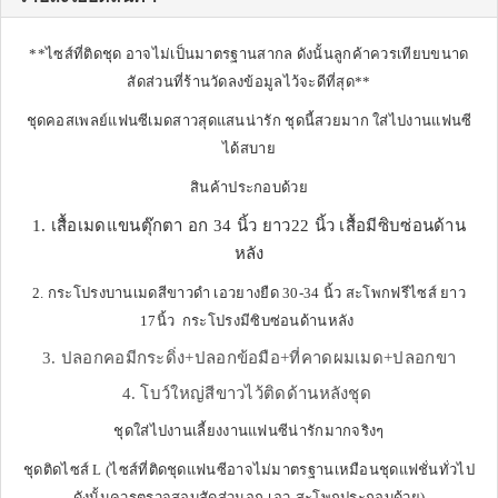
**ไซส์ที่ติดชุด อาจไม่เป็นมาตรฐานสากล ดังนั้นลูกค้าควรเทียบขนาด
สัดส่วนที่ร้านวัดลงข้อมูลไว้จะดีที่สุด**
ชุดคอสเพลย์แฟนซีเมดสาวสุดแสนน่ารัก ชุดนี้สวยมาก ใส่ไปงานแฟนซี
ได้สบาย
สินค้าประกอบด้วย
1. เสื้อเมดแขนตุ๊กตา อก 34 นิ้ว ยาว22 นิ้ว เสื้อมีซิบซ่อนด้าน
หลัง
2. กระโปรงบานเมดสีขาวดำ เอวยางยืด 30-34 นิ้ว สะโพกฟรีไซส์ ยาว
17นิ้ว กระโปรงมีซิบซ่อนด้านหลัง
3. ปลอกคอมีกระดิ่ง+ปลอกข้อมือ+ที่คาดผมเมด+ปลอกขา
4. โบว์ใหญ่สีขาวไว้ติดด้านหลังชุด
ชุดใส่ไปงานเลี้ยงงานแฟนซีน่ารักมากจริงๆ
ชุดติดไซส์ L (ไซส์ที่ติดชุดแฟนซีอาจไม่มาตรฐานเหมือนชุดแฟชั่นทั่วไป
ดังนั้นควรตรวจสอบสัดส่วนอก-เอว-สะโพกประกอบด้วย)