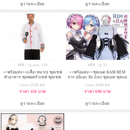
ดูรายละเอียด
ดูรายละเอียด
รหัส : cp sexy 130
รหัส : cp 33
++พร้อมส่ง++(เสื้อ+หมวก) ชุดเชฟ
++พร้อมส่ง++ชุดเมด RAM REM
ทำอาหาร ชุดพ่อครัวเชฟ ชุดเชฟ
จาก อนิเมะ Re:Zero ชุดเมด ชุดแม่
สากล ชุดกุ๊ก
บ้าน ชุดเมดโลลิต้า
views 2029 คน
views 2049 คน
ราคา 450 บาท
ราคา 690 บาท
ดูรายละเอียด
ดูรายละเอียด