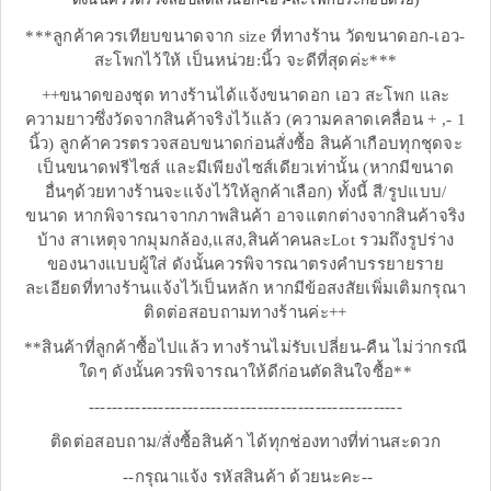
***ลูกค้าควรเทียบขนาดจาก size ที่ทางร้าน วัดขนาดอก-เอว-
สะโพกไว้ให้ เป็นหน่วย:นิ้ว จะดีที่สุดค่ะ***
++ขนาดของชุด ทางร้านได้แจ้งขนาดอก เอว สะโพก และ
ความยาวซึ่งวัดจากสินค้าจริงไว้แล้ว (ความคลาดเคลื่อน + ,- 1
นิ้ว) ลูกค้าควรตรวจสอบขนาดก่อนสั่งซื้อ สินค้าเกือบทุกชุดจะ
เป็นขนาดฟรีไซส์ และมีเพียงไซส์เดียวเท่านั้น (หากมีขนาด
อื่นๆด้วยทางร้านจะแจ้งไว้ให้ลูกค้าเลือก) ทั้งนี้ สี/รูปแบบ/
ขนาด หากพิจารณาจากภาพสินค้า อาจแตกต่างจากสินค้าจริง
บ้าง สาเหตุจากมุมกล้อง,แสง,สินค้าคนละLot รวมถึงรูปร่าง
ของนางแบบผู้ใส่ ดังนั้นควรพิจารณาตรงคำบรรยายราย
ละเอียดที่ทางร้านแจ้งไว้เป็นหลัก หากมีข้อสงสัยเพิ่มเติมกรุณา
ติดต่อสอบถามทางร้านค่ะ++
**สินค้าที่ลูกค้าซื้อไปแล้ว ทางร้านไม่รับเปลี่ยน-คืน ไม่ว่ากรณี
ใดๆ ดังนั้นควรพิจารณาให้ดีก่อนตัดสินใจซื้อ**
------------------------------------------------------
ติดต่อสอบถาม/สั่งซื้อสินค้า ได้ทุกช่องทางที่ท่านสะดวก
--กรุณาแจ้ง รหัสสินค้า ด้วยนะคะ--