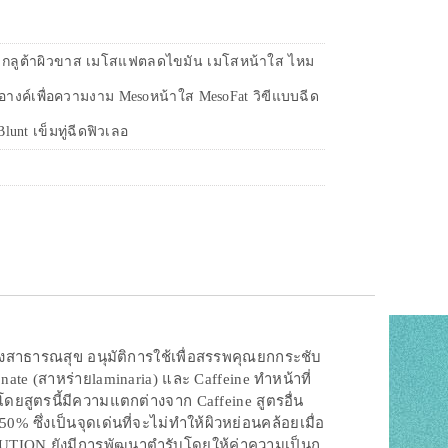
er กลูต้าผิวขาส เมโสแฟตลดไขมัน เมโสหน้าใส ไหม
างค์เพื่อความงาม Mesoหน้าใส MesoFat วิฃีแบบฉีด
lunt เข็มทู่ฉีดฟิวเลอ
วงสาธารณสุข อนุมัติการใช้เพื่อสรรพคุณยกกระชับ
ate (สาหร่ายlaminaria) และ Caffeine ทำหน้าที่
ดยสูตรนี้มีความแตกต่างจาก Caffeine สูตรอื่น
0% ซึ่งเป็นจุดเด่นที่จะไม่ทำให้ผิวหย่อนคล้อยเมื่อ
LUTION ยังมีการพัฒนาตำรับโดยให้ค่าความเป็นก