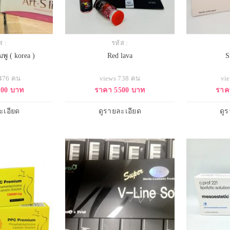
ส :
รหัส :
พู ( korea )
Red lava
S
1476 คน
views 738 คน
vi
700 บาท
ราคา 5500 บาท
ราค
ะเอียด
ดูรายละเอียด
ดู