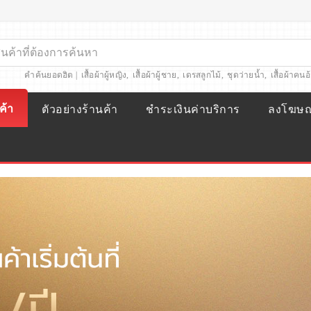
คำค้นยอดฮิต |
เสื้อผ้าผู้หญิง
,
เสื้อผ้าผู้ชาย
,
เดรสลูกไม้
,
ชุดว่ายน้ำ
,
เสื้อผ้าคนอ
ค้า
ตัวอย่างร้านค้า
ชำระเงินค่าบริการ
ลงโฆษ