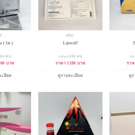
ส :
รหัส :
 ( fat )
Lipocaff
766 คน
views 896 คน
vi
100 บาท
ราคา 1100 บาท
ราค
ะเอียด
ดูรายละเอียด
ดู