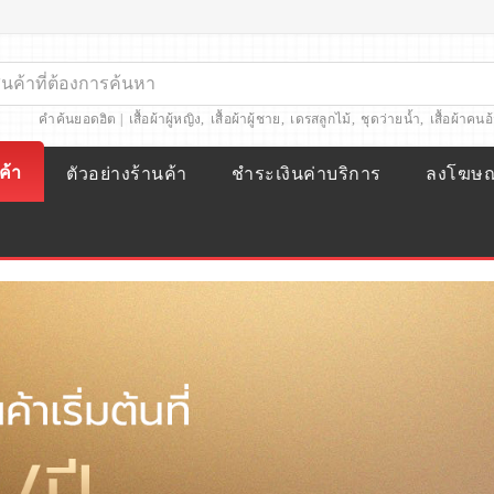
คำค้นยอดฮิต |
เสื้อผ้าผู้หญิง
,
เสื้อผ้าผู้ชาย
,
เดรสลูกไม้
,
ชุดว่ายน้ำ
,
เสื้อผ้าคนอ
ค้า
ตัวอย่างร้านค้า
ชำระเงินค่าบริการ
ลงโฆษ