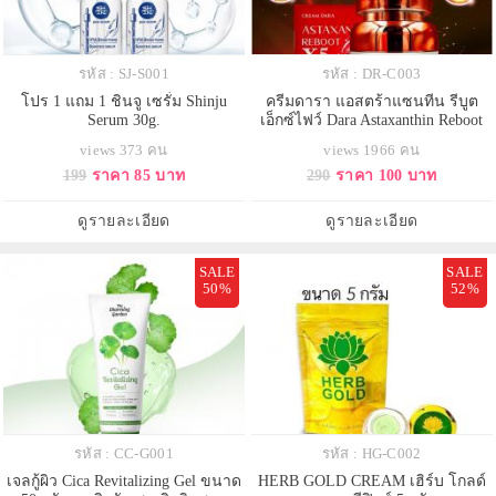
รหัส : SJ-S001
รหัส : DR-C003
โปร 1 แถม 1 ชินจู เซรั่ม Shinju
ครีมดารา แอสตร้าแซนทีน รีบูต
Serum 30g.
เอ็กซ์ไฟว์ Dara Astaxanthin Reboot
X5 1 กระปุก 30 กรัม
views 373 คน
views 1966 คน
199
ราคา 85 บาท
290
ราคา 100 บาท
ดูรายละเอียด
ดูรายละเอียด
SALE
SALE
50%
52%
รหัส : CC-G001
รหัส : HG-C002
เจลกู้ผิว Cica Revitalizing Gel ขนาด
HERB GOLD CREAM เฮิร์บ โกลด์