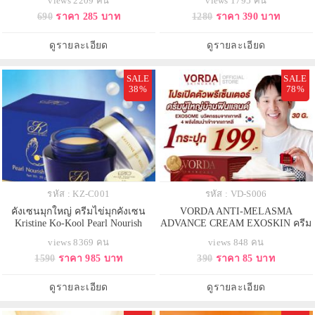
views 2209 คน
views 1795 คน
เกาหลี ของแท้ 100%
690
ราคา 285 บาท
1280
ราคา 390 บาท
ดูรายละเอียด
ดูรายละเอียด
SALE
SALE
38%
78%
รหัส : KZ-C001
รหัส : VD-S006
คังเซนมุกใหญ่ ครีมไข่มุกคังเซน
VORDA ANTI-MELASMA
Kristine Ko-Kool Pearl Nourish
ADVANCE CREAM EXOSKIN ครีม
Cream (20 กรัม) ครีมไข่มุก คังเซน-
ลดฝ้า สูตรแพทย์ มีงานวิจัยรับรอง
views 8369 คน
views 848 คน
เพิร์ล นอริช ครีม 20 กรัม สำหรับทุก
1590
ราคา 985 บาท
390
ราคา 85 บาท
สภาพผิว ล๊อตใหม่ล่าสุด
ดูรายละเอียด
ดูรายละเอียด