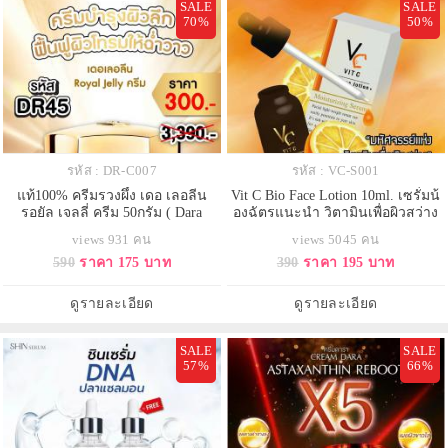
SALE
SALE
70%
50%
รหัส : DR-C007
รหัส : VC-S001
แท้100% ครีมรวงผึ้ง เดอ เลอลีน
Vit C Bio Face Lotion 10ml. เซรั่มน้
รอยัล เจลลี่ ครีม 50กรัม ( Dara
องฉัตรแนะนำ วิตามินเพื่อผิวสว่าง
Cream ครีมดารา )
กระจ่างใส สูตรลับจากแลป
views 931 คน
views 5045 คน
590
ราคา 175 บาท
390
ราคา 195 บาท
ดูรายละเอียด
ดูรายละเอียด
SALE
SALE
57%
66%