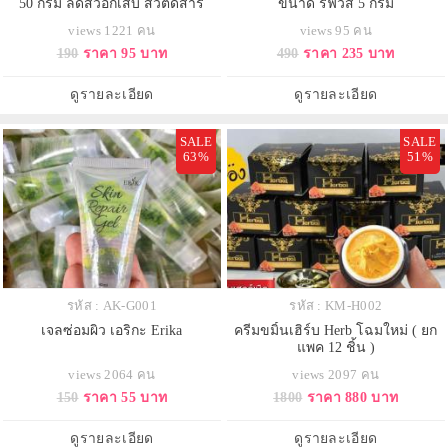
50 กรัม ลดสิวอักเสบ สิวติดสาร
ขนาด รีฟิวส์ 5 กรัม
views 1221 คน
views 95 คน
190
ราคา 95 บาท
490
ราคา 235 บาท
ดูรายละเอียด
ดูรายละเอียด
SALE
SALE
63%
51%
รหัส : AK-G001
รหัส : KM-H002
เจลซ่อมผิว เอริกะ Erika
ครีมขมิ้นเฮิร์บ Herb โฉมใหม่ ( ยก
แพค 12 ชิ้น )
views 2064 คน
views 2097 คน
150
ราคา 55 บาท
1800
ราคา 880 บาท
ดูรายละเอียด
ดูรายละเอียด