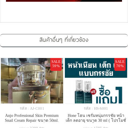
สินค้าอื่นๆ ที่เกี่ยวข้อง
SALE
SALE
59%
70%
รหัส : AJ-C001
รหัส : HS-S001
Anjo Professional Skin Premium
Hone โฮน เซรั่มหนุ่มกรรชัย หน้า
Snail Cream Repair ขนาด 50ml.
เด็ก ลดอายุ ขนาด 30 ml ( โปรโมชั่
ครีมหอยทากพรีเมียม ชื่อดังจาก
นพิเศษ ซื้อ 1 แถม 1 )