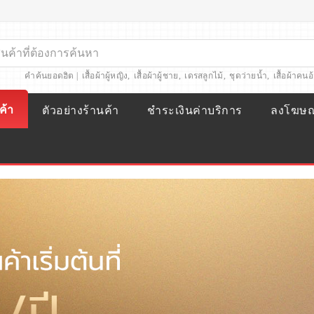
คำค้นยอดฮิต |
เสื้อผ้าผู้หญิง
,
เสื้อผ้าผู้ชาย
,
เดรสลูกไม้
,
ชุดว่ายน้ำ
,
เสื้อผ้าคนอ
ค้า
ตัวอย่างร้านค้า
ชำระเงินค่าบริการ
ลงโฆษ