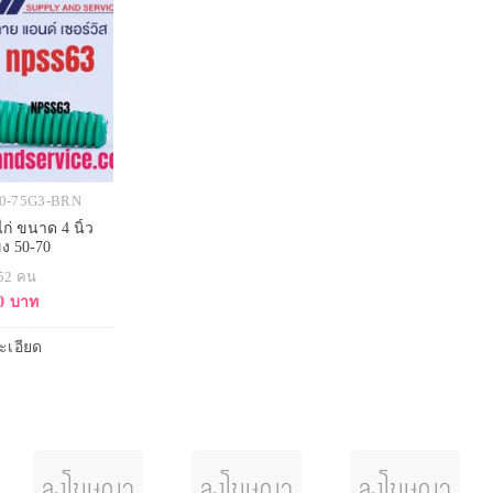
-50-75G3-BRN
่ ขนาด 4 นิ้ว
ง 50-70
 52 คน
0 บาท
ะเอียด