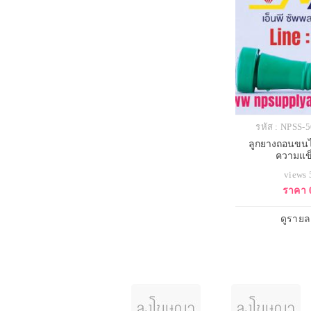
รหัส : NPSS
ลูกยางถอนขนไก
ความแข็
views
ราคา 
ดูรายล