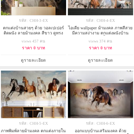
รหัส : CHH-3-EX
รหัส : CHH-4-EX
ตกแต่งบ้านสวยๆ ด้วย วอลเปเปอร์
ไอเดีย wallpaper ม้ามงคล ภาพสีสวย
ติดผนัง ลายม้ามงคล สีขาว ดูทรง
มีความสง่างาม ตกแต่งผนังบ้าน
พลัง
สวยๆ ไม่ซ้ำใคร
views 457 คน
views 374 คน
ราคา 0 บาท
ราคา 0 บาท
ดูรายละเอียด
ดูรายละเอียด
รหัส : CHH-5-EX
รหัส : CHH-6-EX
ภาพพิมพ์ลายม้ามงคล ตกแต่งภายใน
ออกแบบบ้านเสริมมงคล ด้วย