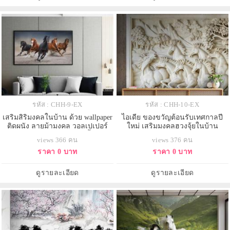
รหัส : CHH-9-EX
รหัส : CHH-10-EX
เสริมสิริมงคลในบ้าน ด้วย wallpaper
ไอเดีย ของขวัญต้อนรับเทศกาลปี
ติดผนัง ลายม้ามงคล วอลเปเปอร์
ใหม่ เสริมมงคลฮวงจุ้ยในบ้าน
คุณภาพดี ทนทาน กันน้ำ
วอลเปเปอร์ติดผนัง ลายม้ามงคล
views 366 คน
views 376 คน
ราคา 0 บาท
ราคา 0 บาท
ดูรายละเอียด
ดูรายละเอียด