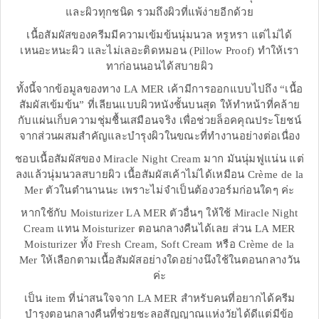
และผิวทุกชนิด รวมถึงผิวที่แพ้ง่ายอีกด้วย
เนื้อสัมผัสของครีมมีความเข้มข้นนุ่มนวล หรูหรา แต่ไม่ได้
เหนอะหนะผิว และไม่เลอะติดหมอน (Pillow Proof) ทำให้เรา
ทาก่อนนอนได้สบายผิว
ทั้งนี้จากข้อมูลของทาง LA MER เค้ามีการออกแบบไปถึง “เนื้อ
สัมผัสเข้มข้น” ที่เลียนแบบผิวหนังชั้นบนสุด ให้ทำหน้าที่คล้าย
กับแผ่นเก็บความชุ่มชื้นเสมือนจริง เพื่อช่วยล็อคคุณประโยชน์
จากส่วนผสมสำคัญและบำรุงผิวในขณะที่ทำงานอย่างต่อเนื่อง
ชอบเนื้อสัมผัสของ Miracle Night Cream มาก มันนุ่มฟูแน่น แต่
ลงแล้วนุ่มนวลสบายผิว เนื้อสัมผัสเค้าไม่ได้เหมือน Crème de la
Mer ตัวในตำนานนะ เพราะไม่จำเป็นต้องวอร์มก่อนใดๆ ค่ะ
หากใช้กับ Moisturizer LA MER ตัวอื่นๆ ให้ใช้ Miracle Night
Cream แทน Moisturizer ตอนกลางคืนได้เลย ส่วน LA MER
Moisturizer ทั้ง Fresh Cream, Soft Cream หรือ Crème de la
Mer ให้เลือกตามเนื้อสัมผัสอย่างใดอย่างนึงใช้ในตอนกลางวัน
ค่ะ
เป็น item ที่น่าสนใจจาก LA MER สำหรับคนที่อยากได้ครีม
บำรุงตอนกลางคืนที่ช่วยชะลอสัญญาณแห่งวัยได้ดีแต่มีข้อ