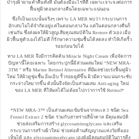
บำรุงผิวยามค่ำคืนทั้งที มันต้องมีอะไรที่ดี เฉพาะเจาะจงต่อการ
ฟื้นฟูผิวตอนกลางคืนโดยเฉพาะแน่นอน
ซึ่งก็เป็นแบบนั้นจริงๆ เพราะ LA MER พบว่า กระบวนการ
อักเสบไม่ได้จำกัดอยู่แค่ในตอนกลางวัน แต่ในตอนกลางคืนก็
เช่นกัน ซึ่งส่งผลให้ผิวสูญเสียคุณสมบัติใน Restore ตัวเอง เมื่อ
ผิวฟื้นฟูตัวเองได้ไม่ดี ก็รักษาความชุ่มชื้นได้ลดลง ทำให้เกิดริ้ว
รอยก่อนวัยได้
ทาง LA MER จึงมีการคิดค้น Miracle Night Cream เพื่อจัดการ
ปัญหานี้โดยเฉพาะ โดยกระปุกนี้มีส่วนผสมใหม่ “NEW MRA-
3TM ” หรือ Marine Retinol Alternative ที่มีผลช่วยเร่งฟื้นฟูผิว
ใหม่ ให้ผิวดูชุ่มชื้น อิ่มเอิบ ริ้วรอยดูดีขึ้น ผิวมีความแน่นกระชับ
กระจ่างใสมากขึ้น ดังนั้นจึงจัดเป็นส่วนผสม Anti-aging ใหม่
ของ LA MER ที่ให้ผลได้ไม่ด้อยไปกว่าการใช้ Retinol*
*NEW MRA-3™ เป็นส่วนผสมเข้มข้นจากทะเล 3 ชนิด Sea
Fennel Extract 2 ชนิด ร่วมกับสาหร่ายสีน้ำตาล มีคุณสมบัติ
ช่วยส่งเสริมการสร้าง glycosaminoglycans และเสริม
กระบวนการสร้างผิวใหม่ ช่วยต่อต้านสัญญาณแห่งวัยที่มอง
เห็นได้ และ glycosaminoglycans เองยังมีคุณสมบัติในการดึง