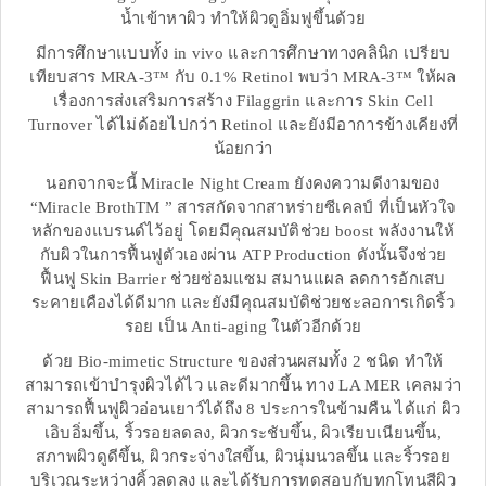
น้ำเข้าหาผิว ทำให้ผิวดูอิ่มฟูขึ้นด้วย
มีการศึกษาแบบทั้ง in vivo และการศึกษาทางคลินิก เปรียบ
เทียบสาร MRA-3™ กับ 0.1% Retinol พบว่า MRA-3™ ให้ผล
เรื่องการส่งเสริมการสร้าง Filaggrin และการ Skin Cell
Turnover ได้ไม่ด้อยไปกว่า Retinol และยังมีอาการข้างเคียงที่
น้อยกว่า
นอกจากจะนี้ Miracle Night Cream ยังคงความดีงามของ
“Miracle BrothTM ” สารสกัดจากสาหร่ายซีเคลป์ ที่เป็นหัวใจ
หลักของแบรนด์ไว้อยู่ โดยมีคุณสมบัติช่วย boost พลังงานให้
กับผิวในการฟื้นฟูตัวเองผ่าน ATP Production ดังนั้นจึงช่วย
ฟื้นฟู Skin Barrier ช่วยซ่อมแซม สมานแผล ลดการอักเสบ
ระคายเคืองได้ดีมาก และยังมีคุณสมบัติช่วยชะลอการเกิดริ้ว
รอย เป็น Anti-aging ในตัวอีกด้วย
ด้วย Bio-mimetic Structure ของส่วนผสมทั้ง 2 ชนิด ทำให้
สามารถเข้าบำรุงผิวได้ไว และดีมากขึ้น ทาง LA MER เคลมว่า
สามารถฟื้นฟูผิวอ่อนเยาว์ได้ถึง 8 ประการในข้ามคืน ได้แก่ ผิว
เอิบอิ่มขึ้น, ริ้วรอยลดลง, ผิวกระชับขึ้น, ผิวเรียบเนียนขึ้น,
สภาพผิวดูดีขึ้น, ผิวกระจ่างใสขึ้น, ผิวนุ่มนวลขึ้น และริ้วรอย
บริเวณระหว่างคิ้วลดลง และได้รับการทดสอบกับทุกโทนสีผิว