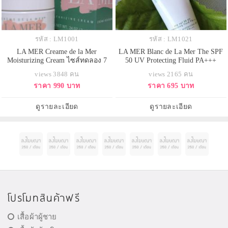
รหัส : LM1001
รหัส : LM1021
LA MER Creame de la Mer
LA MER Blanc de La Mer The SPF
Moisturizing Cream ไซส์ทดลอง 7
50 UV Protecting Fluid PA+++
ml. มอยเจอร์ครีมเข้มข้น ให้ความ
ขนาดทดลอง 15 ml.
views 3848 คน
views 2165 คน
ชุ่มชื่นพิเศษ ช่วยให้เส้นริ้วและริ้ว
ราคา 990 บาท
ราคา 695 บาท
รอยลดเลือนลง ผิวแลดูกระชับ รูขุม
ขนดูจางลง ผิวแลดูอ่อนเยาว์ขึ้น
กระจ่างใส เปล่งประกายผิวสุขภาพดี
ดูรายละเอียด
ดูรายละเอียด
โปรโมทสินค้าฟรี
เสื้อผ้าผู้ชาย