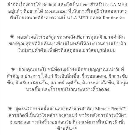
จำกัดเรื่องการใช้ Retinol และยังเป็น item สำหรับ fc LA MER
อยู่แล้ว ที่อยากได้ Moisturizer ที่เน้นการฟื้นฟูผิวในตอนกลาง
คืนโดยเฉพาะที่ยังคงความเป็น LA MER ตลอด Routine ค่ะ
💗 มอยส์เจอไรเซอร์สูตรทรงพลังเพื่อการดูแลผิวยามค่ำคืน
ของคุณ สูตรที่คิดค้นมาเพื่อเสริมพลังให้กระบวนการสร้างผิว
ใหม่ยามค่ำคืน เพื่อผิวที่แลดูอ่อนเยาว์สมบูรณ์แบบ
💗 ด้วยคุณประโยชน์ที่ตรงเข้ารับมือกับสัญญาณแห่งวัยที่
สำคัญ 8 ประการ ได้แก่ ผิวเอิบอิ่มขึ้น, ริ้วรอยลดลง, ผิวกระชับ
ขึ้น, ผิวเรียบเนียนขึ้น, สภาพผิวดูดีขึ้น, ผิวกระจ่างใสขึ้น, ผิวนุ่ม
นวลขึ้น และริ้วรอยบริเวณระหว่างคิ้วลดลง
💗 สูตรนวัตกรรมนี้ผสานสองพลังสารสำคัญ Miracle Broth™
สารสกัดที่เป็นหัวใจหลักของลาแมร์ ชาร์จพลังการบำรุงให้ผิว
ช่วยชะลอการเกิดริ้วรอยก่อนวัย ที่สุดแห่งการฟื้นบำรุงผิวชั่ว
ข้ามคืน**