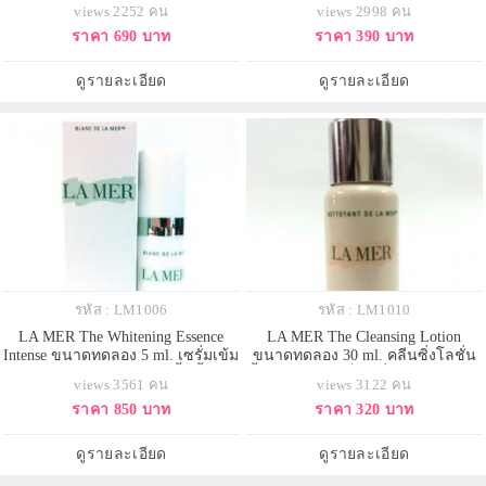
รอบดวงตาสูตรเจลสดชื่น ช่วยให้
หน้าสูตรอ่อนโยน ลาแมร์ ช่วย
views 2252 คน
views 2998 คน
ดวงตาดูสว่างสดใส รับมือกับ
ทำความสะอาดผิวจากสิ่งสกปรก
ราคา 690 บาท
ราคา 390 บาท
สัญญาณแห่งวัยตั้งแต่แรกเริ่ม เพื่อผิว
ความมันส่วนเกินบนใบหน้า โดยไม่
รอบดวงตาดูอ่อนเยาว์สดใส ผิวรู้สึก
ทำให้เกิดความแห้งตึง ผิวแลดู
สดชื่นมีชีวิตชีวา สว่างและกระจ่าง
สะอาด สดใส แลดูเปล่งประกาย
ดูรายละเอียด
ดูรายละเอียด
ใส
สุขภาพผิวดี เหมาะสำหรับผิวมันถึง
ผิวผสม
รหัส : LM1006
รหัส : LM1010
LA MER The Whitening Essence
LA MER The Cleansing Lotion
Intense ขนาดทดลอง 5 ml. เซรั่มเข้ม
ขนาดทดลอง 30 ml. คลีนซิ่งโลชั่น
ข้นช่วยเลือนความหมองคล้ำ ริ้วรอย
น้ำนม สำหรับเช็ดเครื่องสำอาง ช่วย
views 3561 คน
views 3122 คน
แห่งวัย และสีผิวที่ไม่สม่ำเสมอ เติม
ทำความสะอาดได้อย่างล้ำลึก แต่
ราคา 850 บาท
ราคา 320 บาท
ความชุ่มชื้น ให้ผิวอ่อนนุ่ม และช่วย
ทว่าอ่อนโยน ช่วยกำจัดสิ่งสกปรกบน
ในกระบวนการฟื้นบำรุงผิวตาม
ผิวและเครื่องสำอางบริเวณรอบ
ธรรมชาติ ช่วยให้ผิวเนียนสวย
ดวงตาให้หลุดออกจากผิวหน้าอย่าง
ดูรายละเอียด
ดูรายละเอียด
กระจ่างใส กระชับได้รูป แ
หมดจดโดยไม่ก่อให้เกิดการระคาย
เคือ