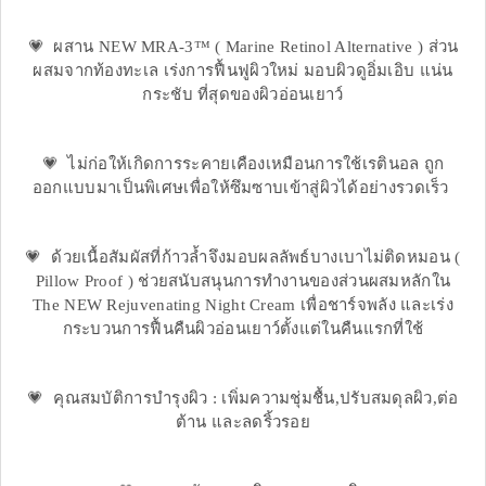
💗 ผสาน NEW MRA-3™ ( Marine Retinol Alternative ) ส่วน
ผสมจากท้องทะเล เร่งการฟื้นฟูผิวใหม่ มอบผิวดูอิ่มเอิบ แน่น
กระชับ ที่สุดของผิวอ่อนเยาว์
💗 ไม่ก่อให้เกิดการระคายเคืองเหมือนการใช้เรตินอล ถูก
ออกแบบมาเป็นพิเศษเพื่อให้ซึมซาบเข้าสู่ผิวได้อย่างรวดเร็ว
💗 ด้วยเนื้อสัมผัสที่ก้าวล้ำจึงมอบผลลัพธ์บางเบาไม่ติดหมอน (
Pillow Proof ) ช่วยสนับสนุนการทำงานของส่วนผสมหลักใน
The NEW Rejuvenating Night Cream เพื่อชาร์จพลัง และเร่ง
กระบวนการฟื้นคืนผิวอ่อนเยาว์ตั้งแต่ในคืนแรกที่ใช้
💗 คุณสมบัติการบำรุงผิว : เพิ่มความชุ่มชื้น,ปรับสมดุลผิว,ต่อ
ต้าน และลดริ้วรอย