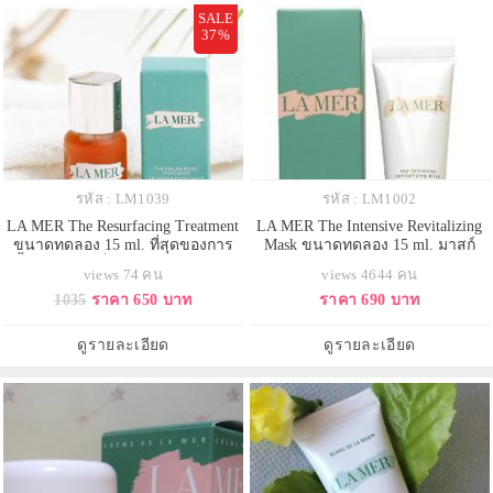
SALE
37%
รหัส : LM1039
รหัส : LM1002
LA MER The Resurfacing Treatment
LA MER The Intensive Revitalizing
ขนาดทดลอง 15 ml. ที่สุดของการ
Mask ขนาดทดลอง 15 ml. มาสก์
ฟื้นบำรุง ไอเท็มใหม่ล่าสุดจาก La
หน้าตัวใหม่ล่าสุดจากลาแมร์ ช่วยใน
views 74 คน
views 4644 คน
Mer ที่ยังคงอัดแน่นด้วยส่วนผสม
เรื่องการฟื้นบำรุงผิวให้ดูอ่อนเยาว์
1035
ราคา 650 บาท
ราคา 690 บาท
Miracle Broth อันเป็นหัวใจสำคัญ
เพียง 8 นาที มอบผิวที่มีสุขภาพดี
จากลาแมร์ ตัวนี้ช่วยขจัดเซลล์ผิว
เสื่อมสภาพ คืนความสมดุลให้ผิว
ดูรายละเอียด
ดูรายละเอียด
พร้อมปรับผิวให้กระจ่างใส เรียบ
เนียน