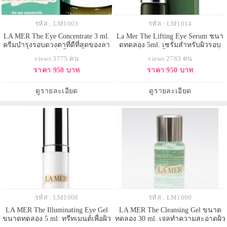
รหัส : LM1003
รหัส : LM1014
LA MER The Eye Concentrate 3 ml.
La Mer The Lifting Eye Serum ชนา
ครีมบำรุงรอบดวงตาที่ดีที่สุดของลา
ดทดลอง 5ml. เซรั่มสำหรับผิวรอบ
แมร์ เหมาะกับผู้ที่มีริ้วรอยชัดมากๆ
ดวงตาที่คิดค้นขึ้นมาโดยเฉพาะ เพื่อ
views 3775 คน
views 2783 คน
จะเห็นว่าลดลงได้ชัดเจน เนื้อครีม
มอบความรู้สึกกระชับอย่างรวดเร็ว
ราคา 950 บาท
ราคา 950 บาท
เข้มข้นที่ประกอบไปด้วยแร่เฮมาไทด์
เมื่อใช้เป็นประจำ ผิวรอบดวงตาแลดู
และน้ำสกัดเข้มข้น Miracle Broth ถึง
กระชับ ได้รูปอย่างน่าอัศจรรย์ ผิว
3 รูปแบบ ช่วยมอบความชุ่มชื้น ฟื
โดยรวมได้รับการฟื้นบำรุงให้กลับมา
ดูรายละเอียด
ดูรายละเอียด
แลดูดี กระชับ มอ
รหัส : LM1008
รหัส : LM1009
LA MER The Illuminating Eye Gel
LA MER The Cleansing Gel ขนาด
ขนาดทดลอง 5 ml. ทรีทเมนต์เพื่อผิว
ทดลอง 30 ml. เจลทำความสะอาดผิว