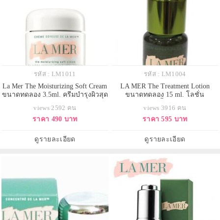
รหัส : LM1011
รหัส : LM1004
La Mer The Moisturizing Soft Cream
LA MER The Treatment Lotion
ขนาดทดลอง 3.5ml. ครีมบำรุงผิวสุด
ขนาดทดลอง 15 ml. โลชั่น
มหัศจรรย์ ด้วยส่วนผสมจาก
ทรีทเมนท์ ปรับพื้นฐานผิวสวย เติม
views 2592 คน
views 3916 คน
ธรรมชาติลากหลายชนิด อุดมไป
ความชุ่มชื่นให้ผิวดูเปล่งประกาย
ราคา 490 บาท
ราคา 595 บาท
ด้วยวิตามินและแร่ธาตุที่จำเป็นต่อ
อย่างเจิดจรัส ขั้นตอนสำคัญในการ
ผิว เนื้อครีมเนียนนุ่ม เนื้อสัมผัส
ฟื้นบำรุง ที่จะช่วยปลอบประโลม
บางเบา สามารถใช้ได้ทั้งกลางวัน
และมอบความชุ่มชื่นสู่ผิวอย่างล้ำลึก
ดูรายละเอียด
ดูรายละเอียด
และกลางคืน
ผิวได้รับการฟื้นบำรุง ช่วยให้สี