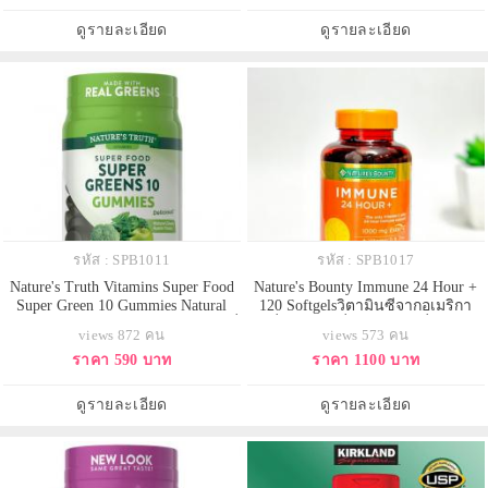
วิตามินB1, B2 & B6 และยังมี L-
โลหิต
Carnitine Tartrate ช่วยดึงไขมันไป
ดูรายละเอียด
ดูรายละเอียด
เป็นพลังงาน และมี As
รหัส : SPB1011
รหัส : SPB1017
Nature's Truth Vitamins Super Food
Nature's Bounty Immune 24 Hour +
Super Green 10 Gummies Natural
120 Softgelsวิตามินซีจากอเมริกา
Green Apple 60 Vegan Gummies กัมมี่
เพื่อสุขภาพที่ดี บำรุงต่อเนื่อง 24
views 872 คน
views 573 คน
วิตามินผักรวม 10 ชนิด รสแอปเปิ้ล
ชั่วโมง กระตุ้นระบบภูมิคุ้มกันใน
ราคา 590 บาท
ราคา 1100 บาท
เขียว เปรี้ยวหวานอร่อย ทานง่าย อัด
ร่างกาย มีวิตามินซี 1,000 mg. เสริม
แน่นไปด้วยวิตามินและแร่ธาตุที่
ด้วยวิตามินดี และซิงค์ ช่วยป้องกัน
จำเป็นต่อร่างกาย ช่วยให้ร่างกาย
หวัด ลดภูมิแพ้ ออกฤทธิ์นานถึง 24
ดูรายละเอียด
ดูรายละเอียด
สดชื่นแข็งแรง
ชม (24-Hour Imm