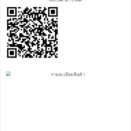
สแกนคิวอาร์โค้ด