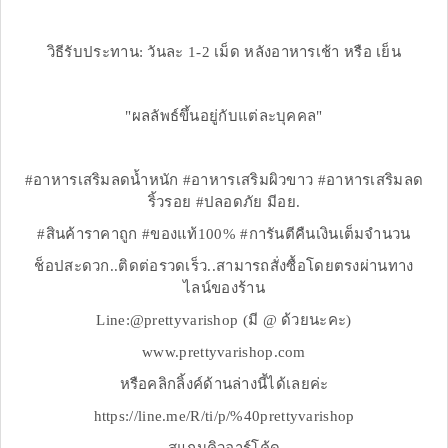
วิธีรับประทาน: วันละ 1-2 เม็ด หลังอาหารเช้า หรือ เย็น
"ผลลัพธ์ขึ้นอยู่กับแต่ละบุคคล"
#อาหารเสริมลดน้ำหนัก #อาหารเสริมผิวขาว #อาหารเสริมลด
ริ้วรอย #ปลอดภัย มีอย.
#สินค้าราคาถูก #ของแท้100% #การันตีคืนเงินเต็มจำนวน
ช็อปสะดวก..ติดต่อรวดเร็ว..สามารถสั่งซื้อโดยตรงผ่านทาง
ไลน์ของร้าน
Line:@prettyvarishop (มี @ ด้วยนะคะ)
www.prettyvarishop.com
หรือคลิกลิ้งค์ด้านล่างนี้ได้เลยค่ะ
https://line.me/R/ti/p/%40prettyvarishop