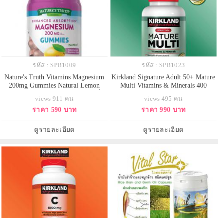
รหัส : SPB1009
รหัส : SPB1023
Nature's Truth Vitamins Magnesium
Kirkland Signature Adult 50+ Mature
200mg Gummies Natural Lemon
Multi Vitamins & Minerals 400
Raspberry 60 Vegan Gummies กัมมี่เจ
Tablets วิตามินรวมและแร่ธาตุ
views 911 คน
views 495 คน
ลลี่แมกนีเซียม รสเลมอนราสเบอรี่
สำหรับผู้ใหญ่อายุ 50 ปีขึ้นไป วัยทอง
ราคา 590 บาท
ราคา 990 บาท
แสนอร่อย ทานง่าย เหมาะสำหรับ
เป็นวัยเสื่อมถอยอย่างรวดเร็ว จำเป็น
คนไม่ชอบทานวิตามินแบบเม็ด
ต้องจัดสารอาหารให้ได้สัดส่วน เพื่อ
เหมาะสำหรับผู้หญิง และผู้ชายที่
ชะลอความเสื่อมของร่างกาย รวม
ดูรายละเอียด
ดูรายละเอียด
ต้องการการผ่อนคลายกล้ามเนื้อ สุข
สารอาหารให้ครบถ้วนเหมาะ
ภาพห