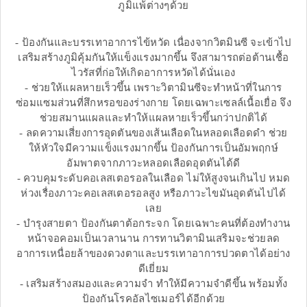
ภูมิแพ้ต่างๆด้วย
- ป้องกันและบรรเทาอาการไข้หวัด เนื่องจากวิตมินซี จะเข้าไป
เสริมสร้างภูมิคุ้มกันให้แข็งแรงมากขึ้น จึงสามารถต่อต้านเชื้อ
ไวรัสที่ก่อให้เกิดอาการหวัดได้นั่นเอง
- ช่วยให้แผลหายเร็วขึ้น เพราะวิตามินซีจะทำหน้าที่ในการ
ซ่อมแซมส่วนที่สึกหรอของร่างกาย โดยเฉพาะเซลล์เนื้อเยื่อ จึง
ช่วยสมานแผลและทำให้แผลหายเร็วขึ้นกว่าปกติได้
- ลดความเสี่ยงการอุดตันของเส้นเลือดในหลอดเลือดดำ ช่วย
ให้หัวใจมีความแข็งแรงมากขึ้น ป้องกันการเป็นอัมพฤกษ์
อัมพาตจากภาวะหลอดเลือดอุดตันได้ดี
- ควบคุมระดับคอเลสเตอรอลในเลือด ไม่ให้สูงจนเกินไป หมด
ห่วงเรื่องภาวะคอเลสเตอรอลสูง หรือภาวะไขมันอุดตันไปได้
เลย
- บำรุงสายตา ป้องกันตาต้อกระจก โดยเฉพาะคนที่ต้องทำงาน
หน้าจอคอมเป็นเวลานาน การทานวิตามินเสริมจะช่วยลด
อาการเหนื่อยล้าของดวงตาและบรรเทาอาการปวดตาได้อย่าง
ดีเยี่ยม
- เสริมสร้างสมองและความจำ ทำให้มีความจำดีขึ้น พร้อมทั้ง
ป้องกันโรคอัลไซเมอร์ได้อีกด้วย