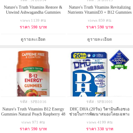
Nature's Truth Vitamins Restore &
Nature's Truth Vitamins Revitalizing
Unwind Ashwagandha Gummies
Nutrients VitaminD3 + B12 Gummies
Natural Tropical 60 Vegan Gummies
Natural Strawberry 60 Vegetarian
views 1139 คน
views 859 คน
กัมมี่วิตามินโสมอินเดีย รสผลไม้
Gummies กัมมี่วิตามินวิตามินดี3 และ
ราคา 590 บาท
ราคา 590 บาท
อร่อยทานง่าย ช่วยสร้างสมดุลใน
บี12 รสสตรอเบอร์รี่ รสชาติอร่อย
ร่างกาย ทำให้ผ่อนคลาย คลาย
ทานง่าย ช่วยเสริมภูมิคุ้มกัน สุขภาพ
เครียด ทำให้อารมณ์ดี และมีฤทธิ์
ที่ดี ผิวสวยแข็งแรง บำรุงสุขภาพ
ดูรายละเอียด
ดูรายละเอียด
กระตุ้นความรู้สึกเพศอ่อนๆ เสริมสร
กระดูกและฟันใ
รหัส : SPB1016
รหัส : SPB1001
Nature's Truth Vitamins B12 Energy
DHC DHA (20วัน) วิตามินดีเอชเอ
Gummies Natural Peach Raspberry 48
ช่วยในการพัฒนาสมองโดยเฉพาะ
Vegan Gummies กัมมี่วิตามินบี12 รส
ด้านความจำและการเรียนรู้ มีสมาธิ
views 971 คน
views 4199 คน
พีชราสเบอร์รี่ รสชาติอร่อย ทานง่าย
ในการศึกษาค้นคว้า บำรุงสมอง
ราคา 590 บาท
ราคา 330 บาท
ช่วยเสริมพลังงาน และยังมี
ระบบประสาท และระบบไหลเวียน