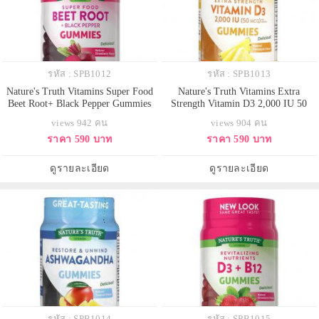
รหัส : SPB1012
รหัส : SPB1013
Nature's Truth Vitamins Super Food
Nature's Truth Vitamins Extra
Beet Root+ Black Pepper Gummies
Strength Vitamin D3 2,000 IU 50
Natural Strawberry 60 Vegan
MCG Gummies Natural Pineapple 70
views 942 คน
views 904 คน
Gummies กัมมี่วิตามินบีทรูทรสสตรอ
Vegetarian Gummies กัมมี่วิตามินดี3
ราคา 590 บาท
ราคา 590 บาท
เบอรี่ หอมอร่อย ทานง่ายมีสารต้าน
รสสัปปะรด อร่อยทานง่าย มีหน้าที่
อนุมูลอิสระสูงและมีหลายชนิด จึง
สำคัญในการกระตุ้นระบบภูมิคุ้มกัน
ช่วยป้องกันความเสื่อมของเซลล์
ของร่างกาย มีส่วนช่วยในการดูดซึม
ดูรายละเอียด
ดูรายละเอียด
ภายในร่างกายได้อย่างมีประสิทธิ
และใช้ประโยชน์ของแคลเซี
รหัส : SPB1014
รหัส : SPB1015