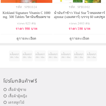
รหัส : SPB1024
รหัส : SPB1002
Kirkland Signature Vitamin C 1000
น้ำมันรำข้าว Vital Star ไวทอลสตาร์
mg. 500 Tablets วิตามินซียอดขาย
aimstar (เอมสตาร์) บรรจุ 60 แคปซูล
อันดับ 1 ของอเมริกา ช่วยเสริมสร้าง
น้ำมันจมูกข้าวอาหารเสริมยอดนิยม
views 623 คน
views 2463 คน
ภูมิคุ้มกัน ลดการก่อสารอนุมูลอิสระ
เพื่อบำรุงสุขภาพร่างกาย ช่วย
ราคา 990 บาท
ราคา 590 บาท
ช่วยให้สุขภาพดี ทั้งยังช่วยให้ผิว
บำรุงสุขภาพให้แข็งแรง ลดคลอเลส
กระจ่างใสจากภายใน
เตอร์รอล ลดไขมันเลวในเลือด ต้าน
อนมูลอิสระ ชลอความแก่ของเซลล์
ดูรายละเอียด
ดูรายละเอียด
ช่วยให้หลับสบาย สมองปลอ
โปรโมทสินค้าฟรี
เสื้อผ้าผู้ชาย
เสื้อผ้าผู้หญิง
เดรสลูกไม้