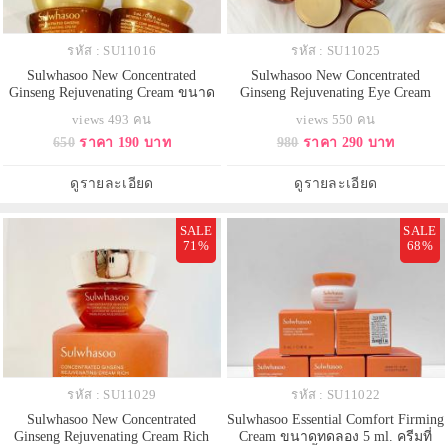
รหัส : SU11016
รหัส : SU11025
Sulwhasoo New Concentrated
Sulwhasoo New Concentrated
Ginseng Rejuvenating Cream ขนาด
Ginseng Rejuvenating Eye Cream
ทดลอง 5 ml. (ไม่มีกล่อง) ปรับสูตร
ขนาดทดลอง 4 ml. ครีมบำรุงลด
views 493 คน
views 550 คน
ใหม่ ครีมโสมพัฒนาสูตรใหม่ทั้งไลน์
เลือนริ้วรอยรอบดวงตาพัฒนาสูตร
650
ราคา 190 บาท
980
ราคา 290 บาท
เพื่อประสิทธิภาพที่ดียิ่งขึ้น ลดเลือน
ใหม่ทั้งไลน์ เพื่อประสิทธิภาพที่ดียิ่ง
ริ้วรอย ยกกระชับ ผิวอิ่มฟู แลดูยก
ขึ้นฟื้นฟูความกระชับ ยืดหยุ่น และ
กระชับและเฟิร์ม ย้อนเวลาผิวให้แล
ลดเลือนริ้วรอยบริเวณรอบดวงตา
ดูรายละเอียด
ดูรายละเอียด
ดูอ่อนเยาว์ลง 2 ปี หลังจากใช
SALE
SALE
71%
68%
รหัส : SU11029
รหัส : SU11022
Sulwhasoo New Concentrated
Sulwhasoo Essential Comfort Firming
Ginseng Rejuvenating Cream Rich
Cream ขนาดทดลอง 5 ml. ครีมที่