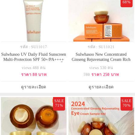
68%
รหัส : SU11017
รหัส : SU11021
Sulwhasoo UV Daily Fluid Sunscreen
Sulwhasoo New Concentrated
Multi-Protection SPF 50+/PA++++
Ginseng Rejuvenating Cream Rich
ขนาดทดลอง 3 ml. กันแดดสูตรเนื้อ
ขนาดทดลอง 5 ml. (มีกล่อง) ปรับ
views 488 คน
views 530 คน
น้ำนมที่เบาสบาย ให้เกราะป้องกันที่
สูตรใหม่ ครีมโสมพัฒนาสูตรใหม่ทั้ง
ราคา 80 บาท
780
ราคา 250 บาท
กันน้ำและกันเหงื่อ ช่วยให้ผิวของคุณ
ไลน์ เพื่อประสิทธิภาพที่ดียิ่งขึ้น ลด
ได้รับการป้องกันในทุกสภาพ
เลือนริ้วรอย ยกกระชับ ผิวอิ่มฟู แลดู
แวดล้อม
ยกกระชับและเฟิร์ม ย้อนเวลาผิวให้
ดูรายละเอียด
ดูรายละเอียด
แลดูอ่อนเยาว์ลง 2 ปี หลังจาก
SALE
SALE
71%
70%