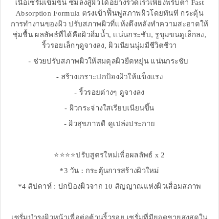
เนื้อเซรั่มเข้มข้น ซึมลงสู่ผิวได้อย่างรวดเร็วเพียงพริบตา Fast
Absorption Formula ตรงเข้าฟื้นฟูสภาพผิวโดยทันที กระตุ้น
การทำงานของผิว ปรับสภาพผิวที่แห้งตึงหลังทำความสะอาดให้
ชุ่มชื้น ผลลัพธ์ที่ได้คือผิวอิ่มน้ำ, แน่นกระชับ, รูขุมขนดูเล็กลง,
ริ้วรอยเล็กๆดูจางลง, ผิวเนียนนุ่มมีชีวิตชีวา
- ช่วยปรับสภาพผิวให้สมดุลผิวยืดหยุ่น แน่นกระชับ
- สร้างเกราะปกป้องผิวให้แข็งแรง
- ริ้วรอยต่างๆ ดูจางลง
- ผิวกระจ่างใสเรียบเนียนขึ้น
- ผิวสุขภาพดี ดูเปล่งประกาย
⭐️⭐️⭐️⭐️ปรับสูตรใหม่เพื่อผลลัพธ์ x 2
*3 วัน : กระตุ้นการสร้างผิวใหม่
*4 สัปดาห์ : ปกป้องผิวจาก 10 สัญญาณแห่งผิวเสื่อมสภาพ
เซรั่มบำรุงผิวหน้าเพื่อต่อต้านริ้วรอย เซรั่มที่มียอดขายสูงสุดใน