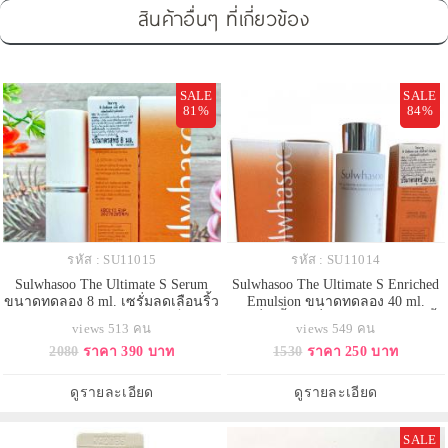
สินค้าอื่นๆ ที่เกี่ยวข้อง
SALE
SALE
81%
84%
รหัส : SU11015
รหัส : SU11014
Sulwhasoo The Ultimate S Serum
Sulwhasoo The Ultimate S Enriched
ขนาดทดลอง 8 ml. เซรั่มลดเลือนริ้ว
Emulsion ขนาดทดลอง 40 ml.
รอยเข้มข้นด้วยส่วนผสมจินเส็งเบอร์
อิมัลชั่นเนื้อโลชั่นจัดการสัญญาณริ้ว
views 513 คน
views 549 คน
รี่ Ginseng berry SR คืนความอ่อน
รอยแห่งวัย ฟื้นฟูความกระชับจาก
2080
ราคา 390 บาท
1530
ราคา 250 บาท
เยาว์ให้กับผิวที่ช่วยปรับผิวให้ดูเรียบ
ภายในสู่ภายนอก ผิวแลดูอิ่มฟู ผิวนุ่ม
เนียนขึ้น ผิวอิ่มฟูอย่างเห็นได้ชัด
เด้ง ฟื้นบำรุงผิวหน้าอย่างล้ำลึก ด้วย
เน้นยกกระชับผิวบริเวณหางตา,
พลังของ Ginseng Berry ยกกระชับ
ดูรายละเอียด
ดูรายละเอียด
โหนกแก้ม, มุมปาก และบริเว
จัดการสัญญาณของริ้วรอย ด้ว
SALE