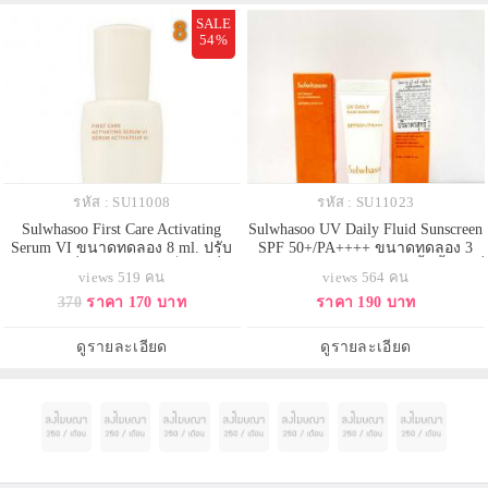
สะ
SALE
54%
รหัส : SU11008
รหัส : SU11023
Sulwhasoo First Care Activating
Sulwhasoo UV Daily Fluid Sunscreen
Serum VI ขนาดทดลอง 8 ml. ปรับ
SPF 50+/PA++++ ขนาดทดลอง 3
สูตรใหม่เพื่อผลลัพธ์ x 2 เป็นรุ่นที่ 6
ml. (มีกล่อง) กันแดดสูตรเนื้อน้ำนมที่
views 519 คน
views 564 คน
เซรั่มขั้นตอนแรกในการปรนนิบัติผิว
เบาสบาย ให้เกราะป้องกันที่กันน้ำ
370
ราคา 170 บาท
ราคา 190 บาท
ฟื้นบำรุงและลดเลือนริ้วรอย ผสาน
และกันเหงื่อ ช่วยให้ผิวของคุณได้รับ
สารสกัดจากโสม Ginseng
การป้องกันในทุกสภาพแวดล้อม
Technology ช่วยผลัดเซลล์ผิวใหม่
ดูรายละเอียด
ดูรายละเอียด
เสริมเกราะป้องกันผิวให้ดีขึ้น