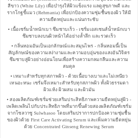
สีขาว (White Lily) เพื่อบำรุงให้ผิวแข็งแรง แลดูสุขภาพดี และ
รากโกฐขี้แมว (Rehmania) เพื่อปกป้องความชุ่มชื้นของผิว ให้มี
ความยืดหยุ่นและแน่นกระชับ
• เนื้อเซรั่มน้ำหนักเบา ซึมซาบเร็ว - เซรั่มเอสเซนส์น้ำหนักเบา
ซึมซาบลงบนผิวหน้าได้อย่างล้ำลึก และรวดเร็ว
• กลิ่นหอมอันเป็นเอกลักษณ์และสมุนไพร - กลิ่นหอมนี้เป็น
สัญลักษณ์ของความสง่างามและความอบอุ่นของแสงอันวิจิตร
ซึมซาบสู่ผิวอย่างอ่อนโยนเพื่อสร้างความกลมกลืนและความ
สมดุล
• เหมาะสำหรับทุกสภาพผิว - ด้วยเนื้อบางเบาและไม่เหนียว
เหนอะหนะ เซรั่มจึงเหมาะสำหรับทุกสภาพผิว ทั้งผิวธรรมดา
ผิวแห้ง ผิวผสม และผิวมัน
• สองผลิตภัณฑ์เซรั่มช่วยเสริมประสิทธิภาพความยืดหยุ่นสู่ผิว -
เพลิดเพลินไปกับประสิทธิภาพที่มากขึ้นด้วยสองผลิตภัณฑ์เซรั่ม
จากโซลวาซู Sulwhasoo โดยเสริมปราการปกป้องความชุ่มชื้น
ของผิวด้วย First Care Activating Serum และเพิ่มความยืดหยุ่น
ด้วย Concentrated Ginseng Renewing Serum