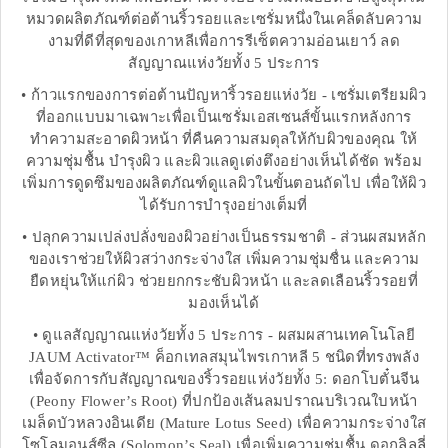
หมวดผลิตภัณฑ์ต่อต้านริ้วรอยและเซรั่มหนึ่งในเคล็ดลับความ
งามที่ดีที่สุดของเกาหลีเพื่อการรีเซ็ตความอ่อนเยาว์ ลด
สัญญาณแห่งวัยทั้ง 5 ประการ
• ก้าวแรกของการต่อต้านปัญหาริ้วรอยแห่งวัย - เซรั่มเตรียมผิว
ที่ออกแบบมาเฉพาะเพื่อเป็นเซรั่มเอสเซนส์ขั้นแรกหลังการ
ทำความสะอาดผิวหน้า ที่คืนความสมดุลให้กับผิวของคุณ ให้
ความชุ่มชื้น บำรุงผิว และผิวแลดูเต่งตึงอย่างเห็นได้ชัด พร้อม
เพิ่มการดูดซึมของผลิตภัณฑ์ดูแลผิวในขั้นตอนถัดไป เพื่อให้ผิว
ได้รับการบำรุงอย่างเต็มที่
• ปลุกความเปล่งปลั่งของผิวอย่างเป็นธรรมชาติ - ส่วนผสมหลัก
ของเราช่วยให้ผิวสว่างกระจ่างใส เพิ่มความชุ่มชื่น และความ
ยืดหยุ่นให้แก่ผิว ช่วยยกกระชับผิวหน้า และลดเลือนริ้วรอยที่
มองเห็นได้
• ดูแลสัญญาณแห่งวัยทั้ง 5 ประการ - ผสมผสานเทคโนโลยี
JAUM Activator™ ค็อกเทลสมุนไพรเกาหลี 5 ชนิดที่ทรงพลัง
เพื่อจัดการกับสัญญาณของริ้วรอยแห่งวัยทั้ง 5: ดอกโบตั๋นจีน
(Peony Flower’s Root) ที่ปกป้องเส้นลมปราณบริเวณใบหน้า
เมล็ดบัวหลวงอินเดีย (Mature Lotus Seed) เพื่อความกระจ่างใส
โซโลมอนส์ซีล (Solomon’s Seal) เพื่อเพิ่มความชุ่มชื้น ดอกลิลลี่