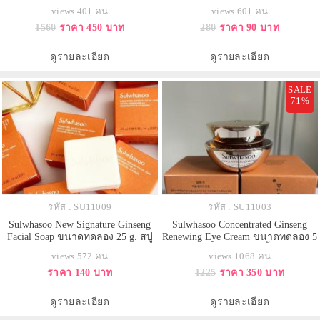
ขนาดทดลอง 10 ml. ปรับสูตรใหม่
มอบความชุ่มชื้นและแน่นกระชับให้
views 401 คน
views 601 คน
ครีมโสมพัฒนาสูตรใหม่ทั้งไลน์ เพื่อ
ผิวที่แพ้ง่าย พร้อมเสริมความแข็ง
1560
ราคา 450 บาท
280
ราคา 90 บาท
ประสิทธิภาพที่ดียิ่งขึ้น ลดเลือนริ้ว
แรงให้ผิวยืดหยุ่น แลดูเรียบเนียน
รอย ยกกระชับ ผิวอิ่มฟู แลดูยก
แน่นกระชับ
กระชับและเฟิร์ม ย้อนเวลาผิวให้แล
ดูรายละเอียด
ดูรายละเอียด
ดูอ่อนเยาว์ลง 2 ปี หลังจาก
SALE
71%
รหัส : SU11009
รหัส : SU11003
Sulwhasoo New Signature Ginseng
Sulwhasoo Concentrated Ginseng
Facial Soap ขนาดทดลอง 25 g. สบู่
Renewing Eye Cream ขนาดทดลอง 5
โสมสำหรับล้างหน้าสูตรปรับปรุงหม่
ml. ครีมบำรุงลดเลือนริ้วรอยรอบ
views 572 คน
views 1068 คน
สบู่สมุนไพรระดับพรีเมี่ยมสูตรต้น
ดวงตาด้วยส่วนผสมอันล้ำค่าจาก
ราคา 140 บาท
1225
ราคา 350 บาท
ตำรับจากเกาหลี ด้วยส่วนผสมของ
โสมแดง ให้ผิวกลับดูอ่อนเยาว์พร้อม
สารสกัดจากดอกโสมช่วยฟื้นฟูผิว
ฟื้นบำรุง ผิวรอบดวงตาอย่างล้ำลึก
รวมถึงซ่อมแซมเซลล์ผิวที่เสื่อม
ให้ผิวเปล่งประกายสดใส เพิ่ม
ดูรายละเอียด
ดูรายละเอียด
สภาพเนื้อฟองเนื้อละเอียดนุ่ม ได้ผิว
ประสิทธิภาพในการลดเลือนริ้ว