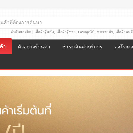
คำค้นยอดฮิต |
เสื้อผ้าผู้หญิง
,
เสื้อผ้าผู้ชาย
,
เดรสลูกไม้
,
ชุดว่ายน้ำ
,
เสื้อผ้าคนอ
ค้า
ตัวอย่างร้านค้า
ชำระเงินค่าบริการ
ลงโฆษ