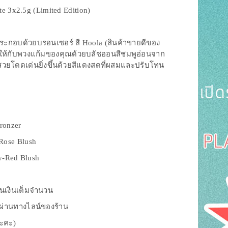
te 3x2.5g (Limited Edition)
ระกอบด้วยบรอนเซอร์ สี Hoola (สินค้าขายดีของ
สันให้กับพวงแก้มของคุณด้วยบลัชออนสีชมพูอ่อนจาก
ดูสวยโดดเด่นยิ่งขึ้นด้วยสีแดงสดที่ผสมและปรับโทน
Bronzer
-Rose Blush
ry-Red Blush
ืนเงินเต็มจำนวน
งผ่านทางไลน์ของร้าน
นะคะ)