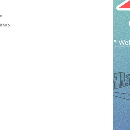
่ะ
rishop