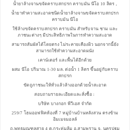
น้ำยาล้างจานขจัดคราบสกปรก คราบมัน นีโอ 10 ลิตร ,
น้ำยาทำความสะอาดชนิดน้ำยาล้างจานขจัดคราบสกปรก
คราบมัน นีโอ
ใช้ล้างขจัดคราบสกปรก คราบมัน สำหรับจาน ชาม และ
ภาชนะต่างๆ มีประสิทธิภาพในการทำความสะอาด
สามารถสัมผัสได้โดยตรง ไม่ระคายเคืองผิว นอกจากนี้ยัง
สามารถใช้ทำความสะอาดผนัง
เคาน์เตอร์ และพื้นได้อีกด้วย
ผสม นีโอ ปริมาณ 1-30 มล. ต่อน้ำ 1 ลิตร ขึ้นอยู่กับคราบ
สกปรก
ขัดถูภาชนะให้ทั่วแล้วล้างออกด้วยน้ำสะอาด
สอบถามรายละเอียดและสั่งซื้อ :
บริษัท บางกอก พีวีเอส จำกัด
259/7 โฮมออฟฟิคห้องที่ 7 หมู่บ้านบ้านหลังสวน ตรงข้าม
อิมเมจมอลล์
ถ.พุทธมณฑลสาย 4 ต.กระทุ่มล้ม อ.สามพราน จ. นครปฐม