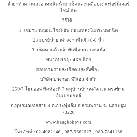
น้ำยาทำความสะอาดชนิดน้ำยาเช็ดและเคลือบเงาเฟอร์นิเจอร์
ไซม์-อัพ
วิธีใช้:-
1. เขย่าแกลลอน ไซม์-อัพ ก่อนเทลงในกระบอกฉีด
2.สเปรย์น้ำยาห่างจากพื้นผิว 6-8 นิ้ว
3. เช็ดตามด้วยผ้าทันทีจนกว่าจะแห้ง
ขนาดบรรจุ : 4X5 ลิตร
สอบถามรายละเอียดและสั่งซื้อ :
บริษัท บางกอก พีวีเอส จำกัด
259/7 โฮมออฟฟิคห้องที่ 7 หมู่บ้านบ้านหลังสวน ตรงข้าม
อิมเมจมอลล์
ถ.พุทธมณฑลสาย 4 ต.กระทุ่มล้ม อ.สามพราน จ. นครปฐม
73220
www.bangkokpvs.com
โทรศัพท์ : 02-4082146 , 087-5662623 , 089-7841136