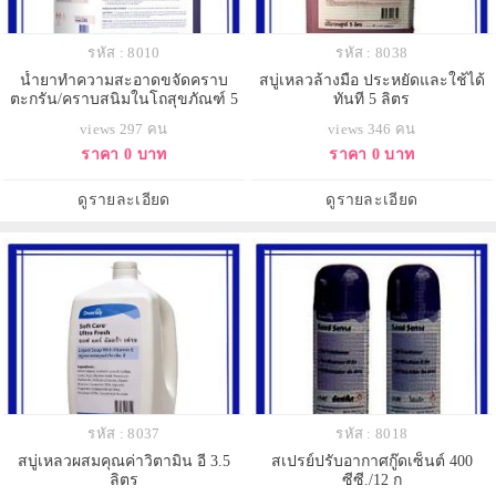
รหัส : 8010
รหัส : 8038
น้ำยาทำความสะอาดขจัดคราบ
สบู่เหลวล้างมือ ประหยัดและใช้ได้
ตะกรัน/คราบสนิมในโถสุขภัณฑ์ 5
ทันที 5 ลิตร
ลิตร
views 297 คน
views 346 คน
ราคา 0 บาท
ราคา 0 บาท
ดูรายละเอียด
ดูรายละเอียด
รหัส : 8037
รหัส : 8018
สบู่เหลวผสมคุณค่าวิตามิน อี 3.5
สเปรย์ปรับอากาศกู๊ดเซ็นต์ 400
ลิตร
ซีซี./12 ก