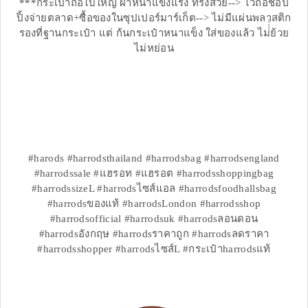
***กระเป๋าถือใบใหญ่ ผ้าหนาแข็งแรง ทรงสวย--> ไว้ถือช้อป
ปิ้งจ่ายตลาด+ซื้อของในซุปเปอร์มาร์เก็ต--> ไม่มีแผ่นพลาสติก
รองที่ฐานกระเป๋า แต่ ก้นกระเป๋าหนาแข็ง ใส่ของแล้ว ไม่่่่่ย้วย
ไม่หย่อน
#harods #harrodsthailand #harrodsbag #harrodsengland
#harrodssale #แฮรอท #แฮรอต #harrodsshoppingbag
#harrodssizeL #harrodsไซส์แอล #harrodsfoodhallsbag
#harrodsของแท้ #harrodsLondon #harrodsshop
#harrodsofficial #harrodsuk #harrodsลอนดอน
#harrodsอังกฤษ #harrodsราคาถูก #harrodsลดราคา
#harrodsshopper #harrodsไซส์L #กระเป๋าharrodsแท้