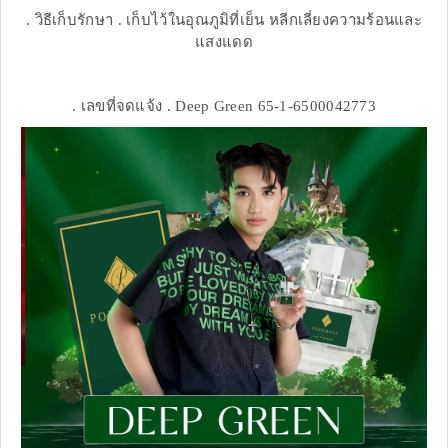
. วิธีเก็บรักษา . เก็บไว้ในอุณภูมิที่เย็น หลีกเลี่ยงความร้อนและ
แสงแดด
. เลขที่จดแจ้ง . Deep Green 65-1-6500042773