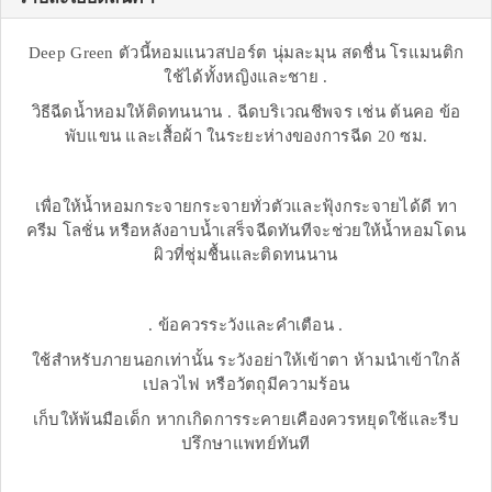
Deep Green ตัวนี้หอมแนวสปอร์ต นุ่มละมุน สดชื่น โรแมนติก
ใช้ได้ทั้งหญิงและชาย .
วิธีฉีดน้ำหอมให้ติดทนนาน . ฉีดบริเวณชีพจร เช่น ต้นคอ ข้อ
พับแขน และเสื้อผ้า ในระยะห่างของการฉีด 20 ซม.
เพื่อให้น้ำหอมกระจายกระจายทั่วตัวและฟุ้งกระจายได้ดี ทา
ครีม โลชั่น หรือหลังอาบน้ำเสร็จฉีดทันทีจะช่วยให้น้ำหอมโดน
ผิวที่ชุ่มชื้นและติดทนนาน
. ข้อควรระวังและคำเตือน .
ใช้สำหรับภายนอกเท่านั้น ระวังอย่าให้เข้าตา ห้ามนำเข้าใกล้
เปลวไฟ หรือวัตถุมีความร้อน
เก็บให้พ้นมือเด็ก หากเกิดการระคายเคืองควรหยุดใช้และรีบ
ปรึกษาแพทย์ทันที