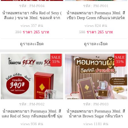
รหัส : PM-P004
รหัส : PM-P001
น้ำหอมพรมายา กลิ่น Red of Sexy (
น้ำหอมพรมายา Pornmaya 30ml. สี
สีแดง ) ขนาด 30ml. ของแท้ จาก
เขียว Deep Green กลิ่นแนวสปอร์ต
บริษัท 100%
นุ่มๆ ให้ความรู้สึกสดชื่น มีความ
views 357 คน
views 824 คน
มั่นใจ
390
ราคา 265 บาท
590
ราคา 265 บาท
ดูรายละเอียด
ดูรายละเอียด
SALE
SALE
55%
55%
รหัส : PM-P002
รหัส : PM-P003
น้ำหอมพรมายา Pornmaya 30ml. สี
น้ำหอมพรมายา Pornmaya 30ml. สี
แดง Red of Sexy กลิ่นหอมเซ็กซี่ นุ่ม
น้ำตาล Brown Sugar กลิ่นวนิลา
ลึก น่าดึงดูด มีความหวานละมุนโดด
คาราเมล หอมหวานแบบผู้ดี
views 936 คน
views 1181 คน
เด่น
Unisexใช้ได้ทั้งชายและหญิง