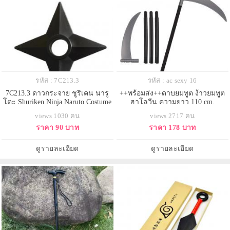
รหัส : 7C213.3
รหัส : ac sexy 16
7C213.3 ดาวกระจาย ชูริเคน นารู
++พร้อมส่ง++ดาบยมทูต ง้าวยมทูต
โตะ Shuriken Ninja Naruto Costume
ฮาโลวีน ความยาว 110 cm.
views 1030 คน
views 2717 คน
ราคา 90 บาท
ราคา 178 บาท
ดูรายละเอียด
ดูรายละเอียด