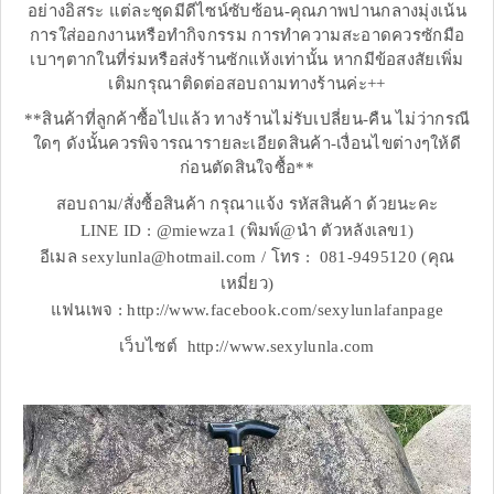
อย่างอิสระ แต่ละชุดมีดีไซน์ซับซ้อน-คุณภาพปานกลางมุ่งเน้น
การใส่ออกงานหรือทำกิจกรรม การทำความสะอาดควรซักมือ
เบาๆตากในที่ร่มหรือส่งร้านซักแห้งเท่านั้น หากมีข้อสงสัยเพิ่ม
เติมกรุณาติดต่อสอบถามทางร้านค่ะ++
**สินค้าที่ลูกค้าซื้อไปแล้ว ทางร้านไม่รับเปลี่ยน-คืน ไม่ว่ากรณี
ใดๆ ดังนั้นควรพิจารณารายละเอียดสินค้า-เงื่อนไขต่างๆให้ดี
ก่อนตัดสินใจซื้อ**
สอบถาม/สั่งซื้อสินค้า กรุณาแจ้ง รหัสสินค้า ด้วยนะคะ
LINE ID : @miewza1 (พิมพ์@นำ ตัวหลังเลข1)
อีเมล sexylunla@hotmail.com / โทร : 081-9495120 (คุณ
เหมี่ยว)
แฟนเพจ : http://www.facebook.com/sexylunlafanpage
เว็บไซต์ http://www.sexylunla.com