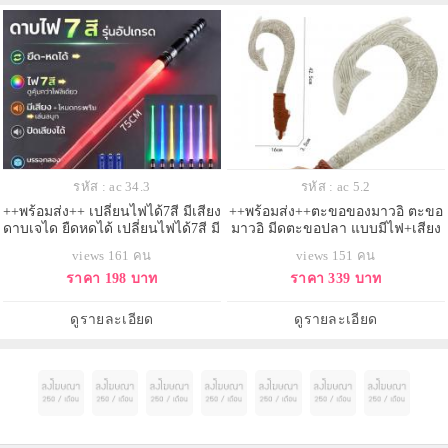
รหัส : ac 34.3
รหัส : ac 5.2
++พร้อมส่ง++ เปลี่ยนไฟได้7สี มีเสียง
++พร้อมส่ง++ตะขอของมาวอิ ตะขอ
ดาบเจได ยืดหดได้ เปลี่ยนไฟได้7สี มี
มาวอิ มีดตะขอปลา แบบมีไฟ+เสียง
เสียง
Mauis Fish Hook knife with lights and
views 161 คน
views 151 คน
sound effects
ราคา 198 บาท
ราคา 339 บาท
ดูรายละเอียด
ดูรายละเอียด