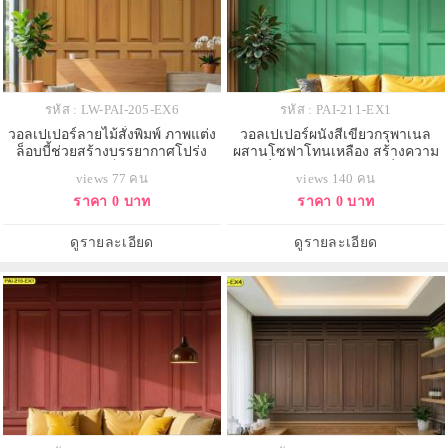
รหัส : LW-PAI-205-EX6
รหัส : PAI-211-EX1
วอลเปเปอร์ลายไม้สั่งพิมพ์ ภาพแต่ง
วอลเปเปอร์ผนังสีเขียวกรุพาเนล
ล็อบบี้ช่วยสร้างบรรยากาศโปร่ง
ผสานโซฟาโทนเหลือง สร้างความ
สบายและดูเป็นธรรมชาติ
สดชื่นและสมดุลในห้องนั่งเล่น
views 77 คน
views 140 คน
ราคา 0 บาท
ราคา 0 บาท
ดูรายละเอียด
ดูรายละเอียด