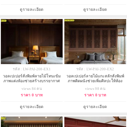
ดูรายละเอียด
ดูรายละเอียด
รหัส : LW-PAI-208-EX1
รหัส : LW-PAI-209-EX2
วอลเปเปอร์สั่งพิมพ์ลายไม้โทนเข้ม
วอลเปเปอร์ลายไม้แกะสลักสั่งพิมพ์
ภาพแต่งห้องช่วยสร้างบรรยากาศ
ภาพติดผนังช่วยเพิ่มศิลปะให้ห้อง
อบอุ่นในห้องนอนคู่
นอนดูมีเอกลักษณ์
views 84 คน
views 98 คน
ราคา 0 บาท
ราคา 0 บาท
ดูรายละเอียด
ดูรายละเอียด