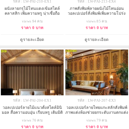
รหัส : LW-PAI-210-EX1
รหัส : LW-PAI-213-EX4
ผนังลายกรุไม้โทนแดงเข้มสไตล์
ภาพสั่งพิมพ์ลายผนังไม้โทนอ่อน
คลาสสิก เพิ่มความหรู น่าเชื่อถือ
วอลเปเปอร์สั่งพิมพ์เพิ่มความโปร่ง
สร้างบรรยากาศห้องนั่งเล่น
สบาย เหมาะแต่งห้องสปา
views 94 คน
views 85 คน
ราคา 0 บาท
ราคา 0 บาท
ดูรายละเอียด
ดูรายละเอียด
รหัส : LW-PAI-204-EX1
รหัส : LW-PAI-207-EX3
วอลเปเปอร์ลายไม้แนวตั้งสไตล์มินิ
วอลเปเปอร์ลายไทยแกะสลักสั่งพิมพ์
มอล สื่อความอบอุ่น เรียบหรู เติมมิติ
ภาพแต่งห้องช่วยยกระดับงานตกแต่ง
ผนังห้องนอนอย่างลงตัว
ให้ดูหรูคลาสสิก
views 76 คน
views 79 คน
ราคา 0 บาท
ราคา 0 บาท