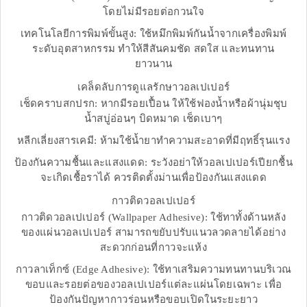
โดยไม่มีรอยต่อกวนใจ
เทคโนโลยีการพิมพ์ขั้นสูง: ใช้หมึกพิมพ์กันน้ำจากเครื่องพิมพ์
ระดับอุตสาหกรรม ทำให้สีสันคมชัด สดใส และทนทาน
ยาวนาน
เคล็ดลับการดูแลรักษาวอลเปเปอร์
เช็ดคราบสกปรก: หากมีรอยเปื้อน ให้ใช้ฟองน้ำหรือผ้านุ่มชุบ
น้ำสบู่อ่อนๆ บิดหมาด เช็ดเบาๆ
หลีกเลี่ยงสารเคมี: ห้ามใช้น้ำยาทำความสะอาดที่มีฤทธิ์รุนแรง
ป้องกันความชื้นและแสงแดด: ระวังอย่าให้วอลเปเปอร์เปียกชื้น
จะเกิดเชื้อราได้ ควรติดตั้งม่านเพื่อป้องกันแสงแดด
กาวติดวอลเปเปอร์
กาวติดวอลเปเปอร์ (Wallpaper Adhesive): ใช้ทาทั้งด้านหลัง
ของแผ่นวอลเปเปอร์ สามารถขยับปรับแนวลวดลายได้อย่าง
สะดวกก่อนที่กาวจะแห้ง
กาวลาเท็กซ์ (Edge Adhesive): ใช้ทาเสริมความทนทานบริเวณ
ขอบและรอยต่อของวอลเปเปอร์แต่ละแผ่นโดยเฉพาะ เพื่อ
ป้องกันปัญหากาวร่อนหรือขอบเปิดในระยะยาว