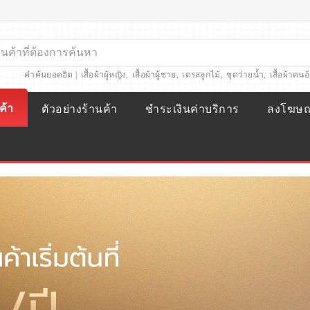
คำค้นยอดฮิต |
เสื้อผ้าผู้หญิง
,
เสื้อผ้าผู้ชาย
,
เดรสลูกไม้
,
ชุดว่ายน้ำ
,
เสื้อผ้าคนอ
ค้า
ตัวอย่างร้านค้า
ชำระเงินค่าบริการ
ลงโฆษ