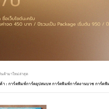
สินค้ามาใหม่ล่าสุด
ค้า : การ์ดพิมพ์การ์ดอุปสมบท การ์ดพิมพ์การ์ดงานบวช การ์ดพิ