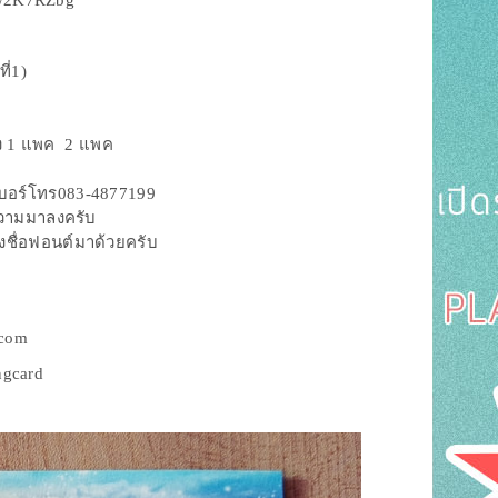
.ly/2K7RZbg
ี่1)
ซอง 1 แพค 2 แพค
 เบอร์โทร083-4877199
อความมาลงครับ
้งชื่อฟอนต์มาด้วยครับ
.com
ngcard