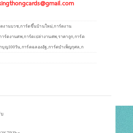
 kingthongcards@gmail.com
์ดงานบวช,การ์ดขึ้นบ้านใหม่,การ์ดงาน
,การ์ดงานศพ,การ์ดเปล่างานศพ,ราคาถูก,การ์ด
ทำบุญ100วัน,การ์ดฉลองอัฐ,การ์ดบำเพ็ญกุศล,ก
ับ