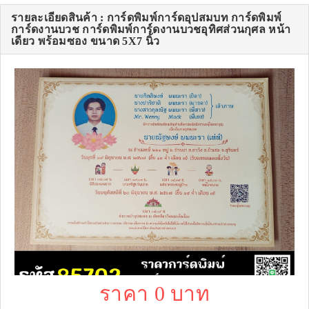
รายละเอียดสินค้า : การ์ดพิมพ์การ์ดอุปสมบท การ์ดพิมพ์
การ์ดงานบวช การ์ดพิมพ์การ์ดงานบวชอุทิศส่วนกุศล หน้า
เดียว พร้อมซอง ขนาด 5X7 นิ้ว
ราคา 0 บาท