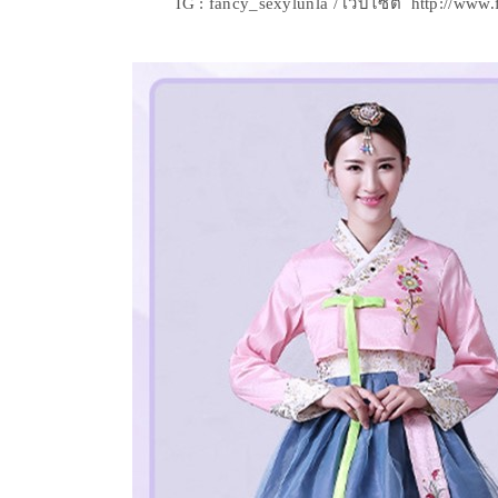
IG : fancy_sexylunla / เว็บไซต์ http://ww