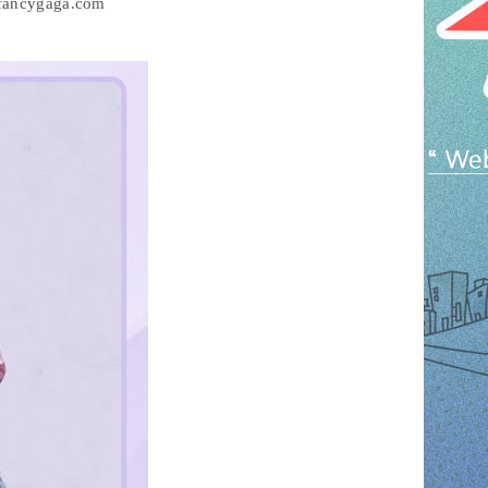
w.fancygaga.com