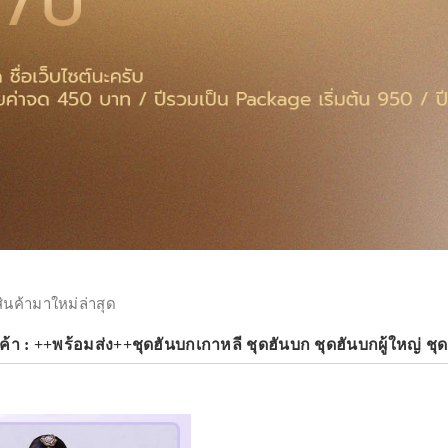
สินค้ามาใหม่ล่าสุด
ค้า : ++พร้อมส่ง++ชุดฮันบกเกาหลี ชุดฮันบก ชุดฮันบกผู้ใหญ่ ชุ