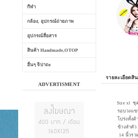
กีฬา
กล้อง, อุปกรณ์ถ่ายภาพ
อุปกรณ์สื่อสาร
สินค้า Handmade,OTOP
อื่นๆ จิปาถะ
รายละเอียดสิน
ADVERTISMENT
Size xl ช
รอบวงแขน 
โปร่งทั้ง
ข้างลำตัว
14 นิ้วร