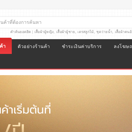
คำค้นยอดฮิต |
เสื้อผ้าผู้หญิง
,
เสื้อผ้าผู้ชาย
,
เดรสลูกไม้
,
ชุดว่ายน้ำ
,
เสื้อผ้าคนอ
ค้า
ตัวอย่างร้านค้า
ชำระเงินค่าบริการ
ลงโฆษ