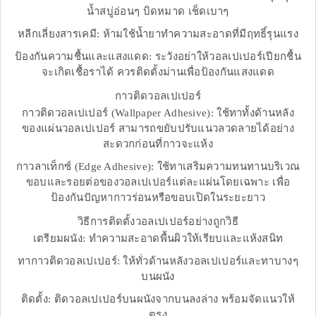
น้ำสบู่อ่อนๆ บิดหมาด เช็ดเบาๆ
หลีกเลี่ยงสารเคมี: ห้ามใช้น้ำยาทำความสะอาดที่มีฤทธิ์รุนแรง
ป้องกันความชื้นและแสงแดด: ระวังอย่าให้วอลเปเปอร์เปียกชื้น
จะเกิดเชื้อราได้ ควรติดตั้งม่านเพื่อป้องกันแสงแดด
กาวติดวอลเปเปอร์
กาวติดวอลเปเปอร์ (Wallpaper Adhesive): ใช้ทาทั้งด้านหลัง
ของแผ่นวอลเปเปอร์ สามารถขยับปรับแนวลวดลายได้อย่าง
สะดวกก่อนที่กาวจะแห้ง
กาวลาเท็กซ์ (Edge Adhesive): ใช้ทาเสริมความทนทานบริเวณ
ขอบและรอยต่อของวอลเปเปอร์แต่ละแผ่นโดยเฉพาะ เพื่อ
ป้องกันปัญหากาวร่อนหรือขอบเปิดในระยะยาว
วิธีการติดตั้งวอลเปเปอร์อย่างถูกวิธี
เตรียมผนัง: ทำความสะอาดพื้นผิวให้เรียบและแห้งสนิท
ทากาวติดวอลเปเปอร์: ให้ทั่วด้านหลังวอลเปเปอร์และทาบางๆ
บนผนัง
ติดตั้ง: ติดวอลเปเปอร์บนผนังจากบนลงล่าง พร้อมจัดแนวให้
ตรง