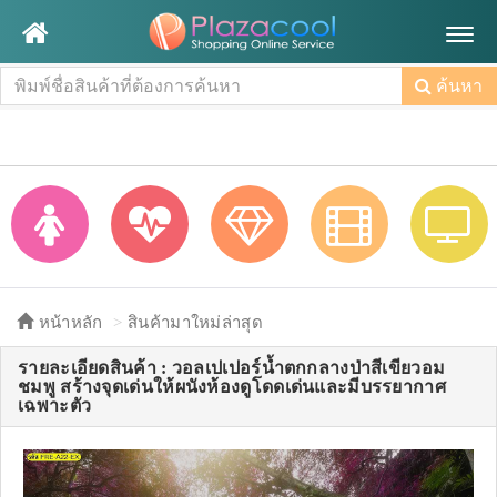
Togg
navig
ค้นหา
หน้าหลัก
สินค้ามาใหม่ล่าสุด
รายละเอียดสินค้า : วอลเปเปอร์น้ำตกกลางป่าสีเขียวอม
ชมพู สร้างจุดเด่นให้ผนังห้องดูโดดเด่นและมีบรรยากาศ
เฉพาะตัว