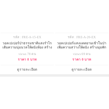
รหัส : FRE-A-15-EX
รหัส : FRE-A-20-EX
วอลเปเปอร์ป่าธรรมชาติแสงรำไร
วอลเปเปอร์แสงแดดยามเช้าในป่า
เติมความนุ่มนวลให้ผนังห้อง สร้าง
เพิ่มความสว่างให้ผนัง สร้างมุมพัก
บรรยากาศสบายและเป็นกันเอง
ผ่อนที่ดูสดชื่นและมีพลัง
views 78 คน
views 69 คน
ราคา 0 บาท
ราคา 0 บาท
ดูรายละเอียด
ดูรายละเอียด