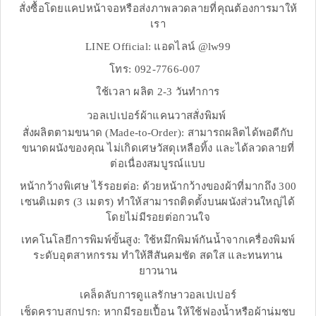
สั่งซื้อโดยแคปหน้าจอหรือส่งภาพลวดลายที่คุณต้องการมาให้
เรา
LINE Official: แอดไลน์ @lw99
โทร: 092-7766-007
ใช้เวลา ผลิต 2-3 วันทำการ
วอลเปเปอร์ผ้าแคนวาสสั่งพิมพ์
สั่งผลิตตามขนาด (Made-to-Order): สามารถผลิตได้พอดีกับ
ขนาดผนังของคุณ ไม่เกิดเศษวัสดุเหลือทิ้ง และได้ลวดลายที่
ต่อเนื่องสมบูรณ์แบบ
หน้ากว้างพิเศษ ไร้รอยต่อ: ด้วยหน้ากว้างของผ้าที่มากถึง 300
เซนติเมตร (3 เมตร) ทำให้สามารถติดตั้งบนผนังส่วนใหญ่ได้
โดยไม่มีรอยต่อกวนใจ
เทคโนโลยีการพิมพ์ขั้นสูง: ใช้หมึกพิมพ์กันน้ำจากเครื่องพิมพ์
ระดับอุตสาหกรรม ทำให้สีสันคมชัด สดใส และทนทาน
ยาวนาน
เคล็ดลับการดูแลรักษาวอลเปเปอร์
เช็ดคราบสกปรก: หากมีรอยเปื้อน ให้ใช้ฟองน้ำหรือผ้านุ่มชุบ