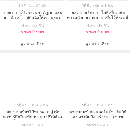
รหัส : CIT-57-EX
รหัส : FRE-A-1-EX
วอลเปเปอร์วิวธรรมชาติภูเขาและ
วอลเปเปอร์ลายป่าไผ่สีเขียว เติม
สายน้ำ สร้างมิติผนังให้ห้องนอนดู
ความเรียบสงบแบบเอเชียให้ห้องดูมี
สงบลึกและผ่อนคลายมากขึ้น
เอกลักษณ์และน่าพักผ่อน
views 103 คน
views 113 คน
ราคา 0 บาท
ราคา 0 บาท
ดูรายละเอียด
ดูรายละเอียด
รหัส : FRE-A-2-EX
รหัส : FRE-A-3-EX
วอลเปเปอร์ป่าไม้ขนาดใหญ่ เพิ่ม
วอลเปเปอร์แสงแดดในป่า เพิ่มมิติ
ความรู้สึกใกล้ชิดธรรมชาติให้ห้อง
แสงเงาให้ผนัง สร้างบรรยากาศ
นั่งเล่นดูสบายและผ่อนคลาย
อบอุ่นและนุ่มนวลในห้องนั่งเล่น
views 90 คน
views 94 คน