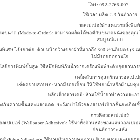
โทร: 092-7766-007
ใช้เวลา ผลิต 2-3 วันทำการ
วอลเปเปอร์ผ้าแคนวาสสั่งพิมพ
ตามขนาด (Made-to-Order): สามารถผลิตได้พอดีกับขนาดผนังของคุณ ไม่เ
สมบูรณ์แบบ
างพิเศษ ไร้รอยต่อ: ด้วยหน้ากว้างของผ้าที่มากถึง 300 เซนติเมตร (3
ไม่มีรอยต่อกวนใจ
ลยีการพิมพ์ขั้นสูง: ใช้หมึกพิมพ์กันน้ำจากเครื่องพิมพ์ระดับอุตส
เคล็ดลับการดูแลรักษาวอลเปเปอ
เช็ดคราบสกปรก: หากมีรอยเปื้อน ให้ใช้ฟองน้ำหรือผ้านุ่มชุบ
หลีกเลี่ยงสารเคมี: ห้ามใช้น้ำยาทำความสะอาดท
องกันความชื้นและแสงแดด: ระวังอย่าให้วอลเปเปอร์เปียกชื้นจะเกิดเชื
กาวติดวอลเปเปอร์
อลเปเปอร์ (Wallpaper Adhesive): ใช้ทาทั้งด้านหลังของแผ่นวอลเ
ก่อนที่กาวจะแห้ง
็กซ์ (Edge Adhesive): ใช้ทาเสริมความทนทานบริเวณขอบและรอยต่อข