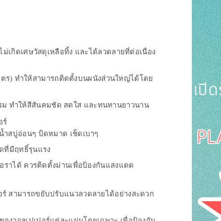
์
กิดเศษวัสดุเหลือทิ้ง และได้ลวดลายที่ต่อเนื่อง
 เมตร) ทำให้สามารถติดตั้งบนผนังส่วนใหญ่ได้โดย
าหกรรม ทำให้สีสันคมชัด สดใส และทนทานยาวนาน
ร์
น้ำสบู่อ่อนๆ บิดหมาด เช็ดเบาๆ
ี่มีฤทธิ์รุนแรง
้อราได้ ควรติดตั้งม่านเพื่อป้องกันแสงแดด
ปเปอร์ สามารถขยับปรับแนวลวดลายได้อย่างสะดวก
องวอลเปเปอร์แต่ละแผ่นโดยเฉพาะ เพื่อป้องกัน