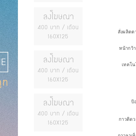
สั่งผลิต
หน้ากว้
เทคโนโ
ป้
กาวติดว
กาวลาเท