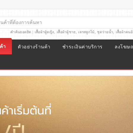
คำค้นยอดฮิต |
เสื้อผ้าผู้หญิง
,
เสื้อผ้าผู้ชาย
,
เดรสลูกไม้
,
ชุดว่ายน้ำ
,
เสื้อผ้าคนอ
ค้า
ตัวอย่างร้านค้า
ชำระเงินค่าบริการ
ลงโฆษ