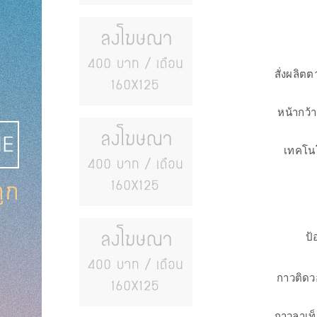
สั่งผลิต
หน้ากว้
เทคโนโ
ป้
กาวติดว
กาวลาเท