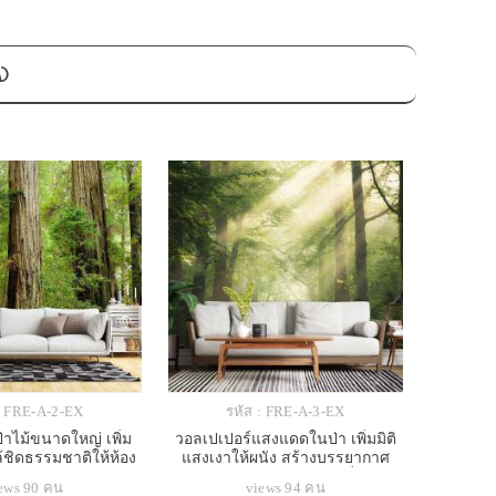
อง
: FRE-A-2-EX
รหัส : FRE-A-3-EX
่าไม้ขนาดใหญ่ เพิ่ม
วอลเปเปอร์แสงแดดในป่า เพิ่มมิติ
ล้ชิดธรรมชาติให้ห้อง
แสงเงาให้ผนัง สร้างบรรยากาศ
ูสบายและผ่อนคลาย
อบอุ่นและนุ่มนวลในห้องนั่งเล่น
ews 90 คน
views 94 คน