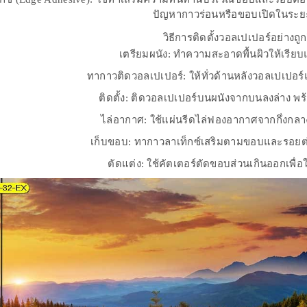
ปัญหากาวร่อนหรือขอบเปิดในระ
วิธีการติดตั้งวอลเปเปอร์อย่างถูกว
เตรียมผนัง: ทำความสะอาดพื้นผิวให้เรีย
ทากาวติดวอลเปเปอร์: ให้ทั่วด้านหลังวอลเปเปอ
ติดตั้ง: ติดวอลเปเปอร์บนผนังจากบนลงล่าง พ
ไล่อากาศ: ใช้แผ่นรีดไล่ฟองอากาศจากกึ่งก
เก็บขอบ: ทากาวลาเท็กซ์เสริมตามขอบและรอยต
ตัดแต่ง: ใช้คัตเตอร์ตัดขอบส่วนเกินออกเพื่อ