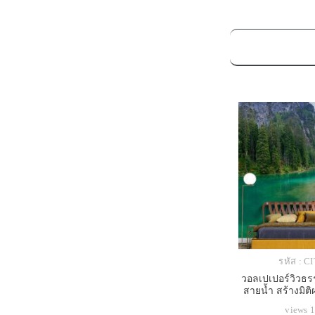
รหัส : C
วอลเปเปอร์วิวธ
สายน้ำ สร้างมิติ
สงบลึกและผ่อ
views 