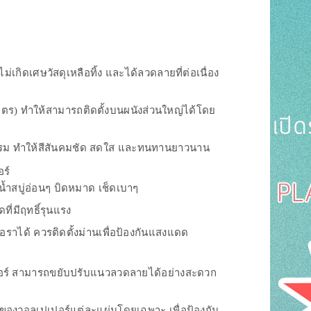
์
กิดเศษวัสดุเหลือทิ้ง และได้ลวดลายที่ต่อเนื่อง
 เมตร) ทำให้สามารถติดตั้งบนผนังส่วนใหญ่ได้โดย
าหกรรม ทำให้สีสันคมชัด สดใส และทนทานยาวนาน
ร์
น้ำสบู่อ่อนๆ บิดหมาด เช็ดเบาๆ
ี่มีฤทธิ์รุนแรง
้อราได้ ควรติดตั้งม่านเพื่อป้องกันแสงแดด
ปเปอร์ สามารถขยับปรับแนวลวดลายได้อย่างสะดวก
องวอลเปเปอร์แต่ละแผ่นโดยเฉพาะ เพื่อป้องกัน