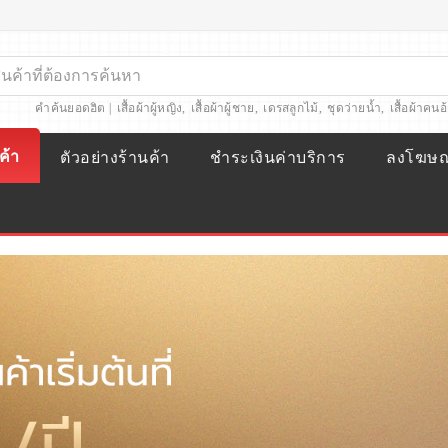
คำค้นยอดฮิต |
เสื้อผ้าผู้หญิง
,
เสื้อผ้าผู้ชาย
,
เดรสลูกไม้
,
ชุดว่ายน้ำ
,
เสื้อผ้าคนอ
ค้า
ตัวอย่างร้านค้า
ชำระเงินค่าบริการ
ลงโฆษ