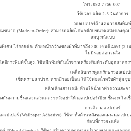
โทร: 092-7766-007
ใช้เวลา ผลิต 2-3 วันทำการ
วอลเปเปอร์ผ้าแคนวาสสั่งพิมพ
ตามขนาด (Made-to-Order): สามารถผลิตได้พอดีกับขนาดผนังของคุณ ไม่เ
สมบูรณ์แบบ
างพิเศษ ไร้รอยต่อ: ด้วยหน้ากว้างของผ้าที่มากถึง 300 เซนติเมตร (3
ไม่มีรอยต่อกวนใจ
ลยีการพิมพ์ขั้นสูง: ใช้หมึกพิมพ์กันน้ำจากเครื่องพิมพ์ระดับอุตส
เคล็ดลับการดูแลรักษาวอลเปเปอ
เช็ดคราบสกปรก: หากมีรอยเปื้อน ให้ใช้ฟองน้ำหรือผ้านุ่มชุบ
หลีกเลี่ยงสารเคมี: ห้ามใช้น้ำยาทำความสะอาดท
องกันความชื้นและแสงแดด: ระวังอย่าให้วอลเปเปอร์เปียกชื้นจะเกิดเชื
กาวติดวอลเปเปอร์
อลเปเปอร์ (Wallpaper Adhesive): ใช้ทาทั้งด้านหลังของแผ่นวอลเ
ก่อนที่กาวจะแห้ง
็กซ์ (Edge Adhesive): ใช้ทาเสริมความทนทานบริเวณขอบและรอยต่อข