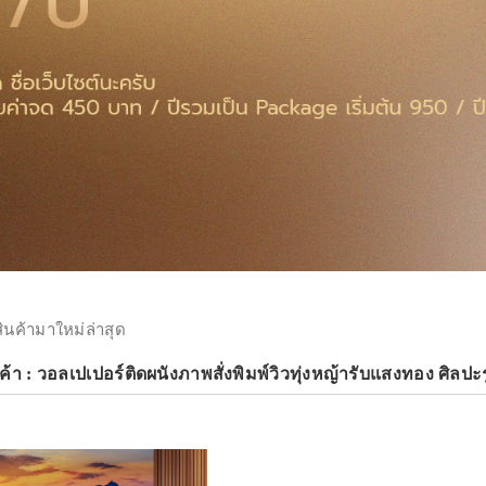
สินค้ามาใหม่ล่าสุด
้า : วอลเปเปอร์ติดผนังภาพสั่งพิมพ์วิวทุ่งหญ้ารับแสงทอง ศิลปะร