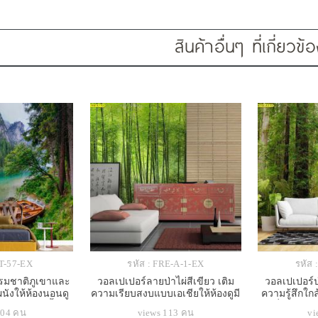
สินค้าอื่นๆ ที่เกี่ยวข้
IT-57-EX
รหัส : FRE-A-1-EX
รหัส 
รรมชาติภูเขาและ
วอลเปเปอร์ลายป่าไผ่สีเขียว เติม
วอลเปเปอร์ป
ผนังให้ห้องนอนดู
ความเรียบสงบแบบเอเชียให้ห้องดูมี
ความรู้สึกใก
นคลายมากขึ้น
เอกลักษณ์และน่าพักผ่อน
นั่งเล่นด
104 คน
views 113 คน
vi