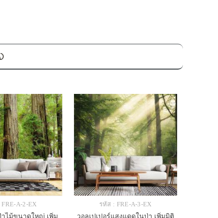
อง
: FRE-A-2-EX
รหัส : FRE-A-3-EX
่าไม้ขนาดใหญ่ เพิ่ม
วอลเปเปอร์แสงแดดในป่า เพิ่มมิติ