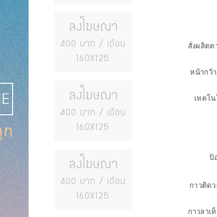
สั่งผลิต
หน้ากว้
เทคโนโ
ป้
กาวติดว
กาวลาเท