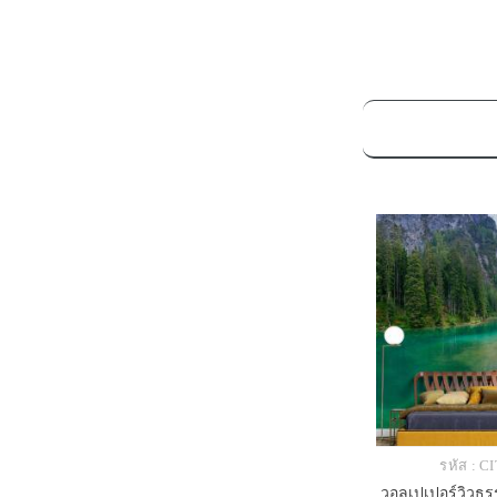
รหัส : C
วอลเปเปอร์วิวธ