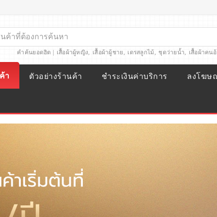
คำค้นยอดฮิต |
เสื้อผ้าผู้หญิง
,
เสื้อผ้าผู้ชาย
,
เดรสลูกไม้
,
ชุดว่ายน้ำ
,
เสื้อผ้าคนอ
ค้า
ตัวอย่างร้านค้า
ชำระเงินค่าบริการ
ลงโฆษ