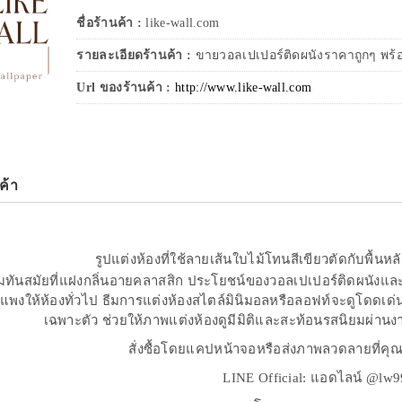
ชื่อร้านค้า :
like-wall.com
รายละเอียดร้านค้า :
ขายวอลเปเปอร์ติดผนังราคาถูกๆ พร้อม
Url ของร้านค้า :
http://www.like-wall.com
ค้า
รูปแต่งห้องที่ใช้ลายเส้นใบไม้โทนสีเขียวตัดกับพื้นห
ามทันสมัยที่แฝงกลิ่นอายคลาสสิก ประโยชน์ของวอลเปเปอร์ติดผนังและภ
ูแพงให้ห้องทั่วไป ธีมการแต่งห้องสไตล์มินิมอลหรือลอฟท์จะดูโดดเด่นข
เฉพาะตัว ช่วยให้ภาพแต่งห้องดูมีมิติและสะท้อนรสนิยมผ่านงา
สั่งซื้อโดยแคปหน้าจอหรือส่งภาพลวดลายที่คุ
LINE Official: แอดไลน์ @lw9