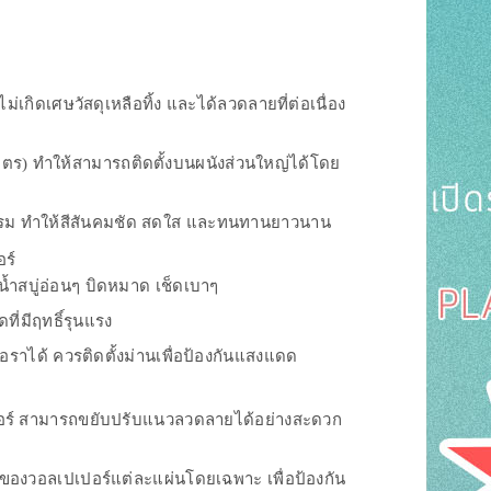
์
กิดเศษวัสดุเหลือทิ้ง และได้ลวดลายที่ต่อเนื่อง
 เมตร) ทำให้สามารถติดตั้งบนผนังส่วนใหญ่ได้โดย
าหกรรม ทำให้สีสันคมชัด สดใส และทนทานยาวนาน
ร์
น้ำสบู่อ่อนๆ บิดหมาด เช็ดเบาๆ
ี่มีฤทธิ์รุนแรง
้อราได้ ควรติดตั้งม่านเพื่อป้องกันแสงแดด
ปเปอร์ สามารถขยับปรับแนวลวดลายได้อย่างสะดวก
องวอลเปเปอร์แต่ละแผ่นโดยเฉพาะ เพื่อป้องกัน