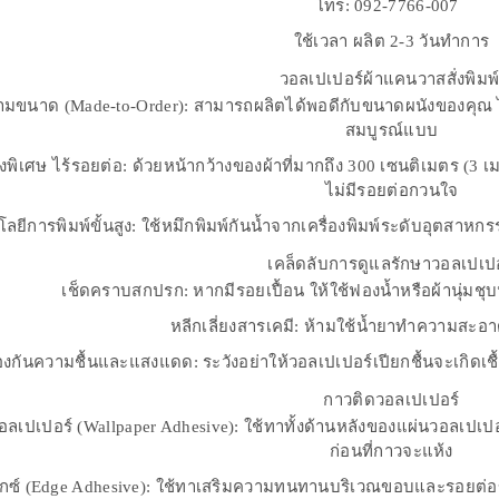
โทร: 092-7766-007
ใช้เวลา ผลิต 2-3 วันทำการ
วอลเปเปอร์ผ้าแคนวาสสั่งพิมพ
ตามขนาด (Made-to-Order): สามารถผลิตได้พอดีกับขนาดผนังของคุณ ไม่เ
สมบูรณ์แบบ
างพิเศษ ไร้รอยต่อ: ด้วยหน้ากว้างของผ้าที่มากถึง 300 เซนติเมตร (3
ไม่มีรอยต่อกวนใจ
ลยีการพิมพ์ขั้นสูง: ใช้หมึกพิมพ์กันน้ำจากเครื่องพิมพ์ระดับอุตส
เคล็ดลับการดูแลรักษาวอลเปเปอ
เช็ดคราบสกปรก: หากมีรอยเปื้อน ให้ใช้ฟองน้ำหรือผ้านุ่มชุบ
หลีกเลี่ยงสารเคมี: ห้ามใช้น้ำยาทำความสะอาดท
องกันความชื้นและแสงแดด: ระวังอย่าให้วอลเปเปอร์เปียกชื้นจะเกิดเชื
กาวติดวอลเปเปอร์
อลเปเปอร์ (Wallpaper Adhesive): ใช้ทาทั้งด้านหลังของแผ่นวอลเ
ก่อนที่กาวจะแห้ง
็กซ์ (Edge Adhesive): ใช้ทาเสริมความทนทานบริเวณขอบและรอยต่อข