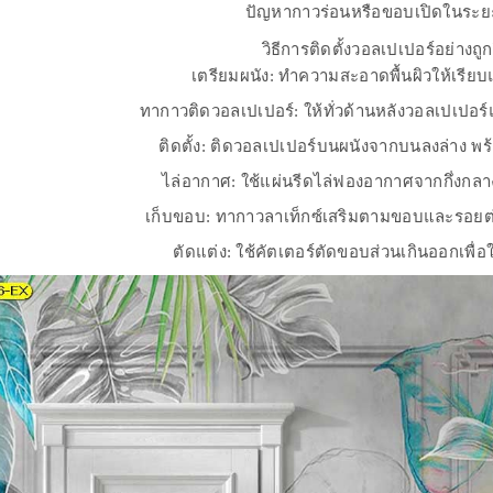
ปัญหากาวร่อนหรือขอบเปิดในระ
วิธีการติดตั้งวอลเปเปอร์อย่างถูกว
เตรียมผนัง: ทำความสะอาดพื้นผิวให้เรีย
ทากาวติดวอลเปเปอร์: ให้ทั่วด้านหลังวอลเปเปอ
ติดตั้ง: ติดวอลเปเปอร์บนผนังจากบนลงล่าง พ
ไล่อากาศ: ใช้แผ่นรีดไล่ฟองอากาศจากกึ่งก
เก็บขอบ: ทากาวลาเท็กซ์เสริมตามขอบและรอยต
ตัดแต่ง: ใช้คัตเตอร์ตัดขอบส่วนเกินออกเพื่อ