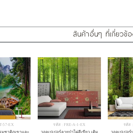
สินค้าอื่นๆ ที่เกี่ยวข้
IT-57-EX
รหัส : FRE-A-1-EX
รหัส 
รรมชาติภูเขาและ
วอลเปเปอร์ลายป่าไผ่สีเขียว เติม
วอลเปเปอร์ป