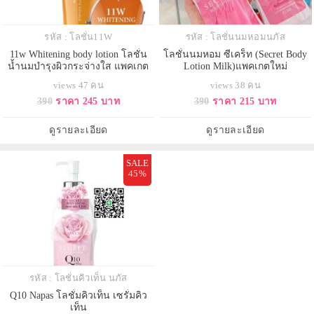
รหัส : โลชั่น11W
รหัส : โลชั่นนมหอมนภัส
11w Whitening body lotion โลชั่น
โลชั่นนมหอม ซีเคร็ท (Secret Body
น้ำนมบำรุงผิวกระจ่างใส แพคเกต
Lotion Milk)แพคเกตใหม่
ใหม่
views 47 คน
views 38 คน
390
ราคา 245 บาท
390
ราคา 215 บาท
ดูรายละเอียด
ดูรายละเอียด
SALE
45%
รหัส : โลชั่นคิวเท็น นภัส
Q10 Napas โลชั่มคิวเท็น เซรั่มคิว
เท็น