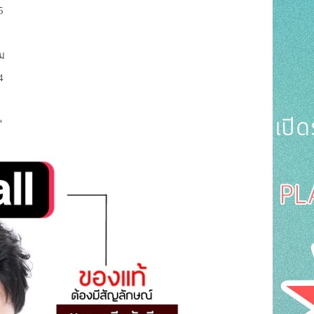
5
่ม
4
*