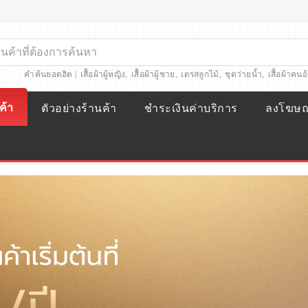
คำค้นยอดฮิต |
เสื้อผ้าผู้หญิง
,
เสื้อผ้าผู้ชาย
,
เดรสลูกไม้
,
ชุดว่ายน้ำ
,
เสื้อผ้าคนอ
ค้า
ตัวอย่างร้านค้า
ชำระเงินค่าบริการ
ลงโฆษ