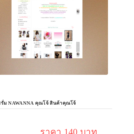
เซรั่ม NAWANNA คุณโจ้ สินค้าคุณโจ้
ราคา 140 บาท