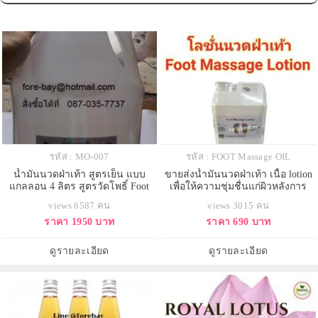
รหัส : MO-007
รหัส : FOOT Massage OIL
น้ำมันนวดฝ่าเท้า สูตรเย็น แบบ
ขายส่งน้ำมันนวดฝ่าเท้า เนื้อ lotion
แกลลอน 4 ลิตร สูตรวัดโพธิ์ Foot
เพื่อให้ความชุ่มชื่นแก่ผิวหลังการ
massage oil (cool) 089-323-2395
นวดคลายเส้น
views 6587 คน
views 3015 คน
ราคา 1950 บาท
ราคา 690 บาท
ดูรายละเอียด
ดูรายละเอียด