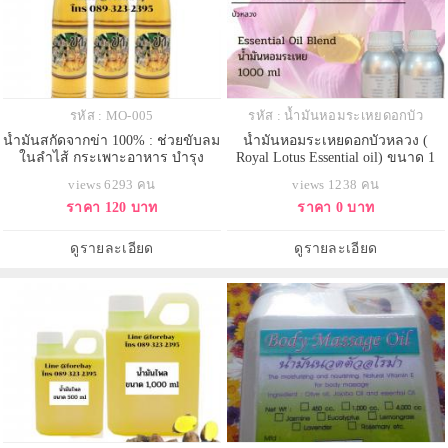
รหัส : MO-005
รหัส : น้ำมันหอมระเหยดอกบัว
น้ำมันสกัดจากข่า 100% : ช่วยขับลม
น้ำมันหอมระเหยดอกบัวหลวง (
ในลำไส้ กระเพาะอาหาร บำรุง
Royal Lotus Essential oil) ขนาด 1
ปลายประสาท
ปอนด์
views 6293 คน
views 1238 คน
ราคา 120 บาท
ราคา 0 บาท
ดูรายละเอียด
ดูรายละเอียด