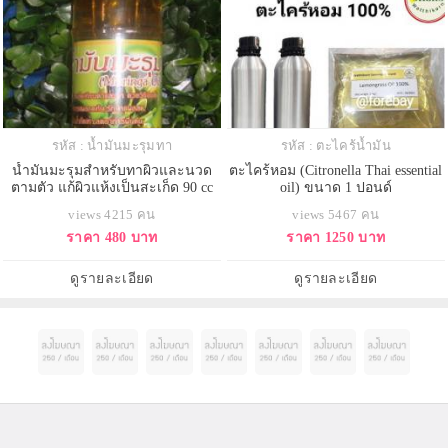
รหัส : น้ำมันมะรุมทา
รหัส : ตะไคร้น้ำมัน
น้ำมันมะรุมสำหรับทาผิวและนวด
ตะไคร้หอม (Citronella Thai essential
ตามตัว แก้ผิวแห้งเป็นสะเก็ด 90 cc
oil) ขนาด 1 ปอนด์
093-632-6441
views 4215 คน
views 5467 คน
ราคา 480 บาท
ราคา 1250 บาท
ดูรายละเอียด
ดูรายละเอียด