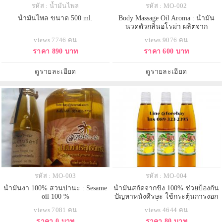
รหัส : น้ำมันไพล
รหัส : MO-002
น้ำมันไพล ขนาด 500 ml.
Body Massage Oil Aroma : น้ำมัน
นวดตัวกลิ่นอโรม่า ผลิตจาก
ธรรมชาติ 100 % 063-263-2464
views 7746 คน
views 9076 คน
ราคา 890 บาท
ราคา 600 บาท
ดูรายละเอียด
ดูรายละเอียด
รหัส : MO-003
รหัส : MO-004
น้ำมันงา 100% สวนปานะ : Sesame
น้ำมันสกัดจากขิง 100% ช่วยป้องกัน
oil 100 %
ปัญหาหนังศีรษะ ใช้กระตุ้นการงอก
ของผม / ช่วยเรื่องย่อยอาหาร ท้องอืด
views 7081 คน
views 4644 คน
ราคา 0 บาท
ราคา 80 บาท