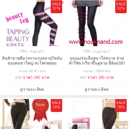
SALE
SALE
51%
51%
รหัส : leging03
รหัส : legging11
สินค้าขายดีมากกางเกงสลายไขมัน
ถุงน่องรุ่นเนื้อหนาใส่สบาย ช่วย
ของคนขาใหญ่ สะโพกหย่อน
ทำให้ขาเรียวขึ้นดูสวย ยี่ห้อ420D
คุณภาพดี นำเข้าจากญี่ปุ่นTAPING
สินค้าคุณภาพดีส่งออกโซนยุโรป
views 46383 คน
views 13980 คน
BEAUTY SPATS
600
ราคา 295 บาท
600
ราคา 295 บาท
ดูรายละเอียด
ดูรายละเอียด
SALE
SALE
70%
70%