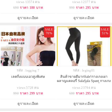
views 13574 คน
views 12377 คน
โซนยุโรป
690
ราคา 180 บาท
990
ราคา 295 บาท
ดูรายละเอียด
ดูรายละเอียด
SALE
SALE
70%
51%
รหัส : legging 7
รหัส : leging01
เลคกิ้งแบบเอวสูงพิเศษ
สินค้าขายดีมากSale!กางเกงเผา
ผลาญแคลอรี่ SalaSala Spant กางเกง
สำหรับใส่นอนลดน้ำหนัก เนื้อผ้าทอ
views 5728 คน
views 23794 คน
เป็นริ้วๆ
990
ราคา 299 บาท
600
ราคา 295 บาท
ดูรายละเอียด
ดูรายละเอียด