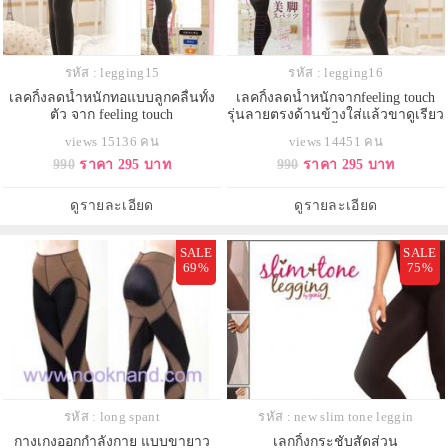
รหัส : legging15
รหัส : legging16
เลคกิ้งลดน้ำหนักทอแบบลูกคลื่นทั้ง
เลคกิ้งลดน้ำหนักจากfeeling touch
ตัว จาก feeling touch
รุ่นลายตรงด้านข้างใส่แล้วขาดูเรียว
ขึ้น
views 15136 คน
views 14451 คน
990
ราคา 295 บาท
990
ราคา 295 บาท
ดูรายละเอียด
ดูรายละเอียด
SALE
SALE
69%
75%
รหัส : long spant
รหัส : new slim tone leggin
กางเกงออกกำลังกาย แบบขายาว
เลกกิ้งกระชับสัดส่วน