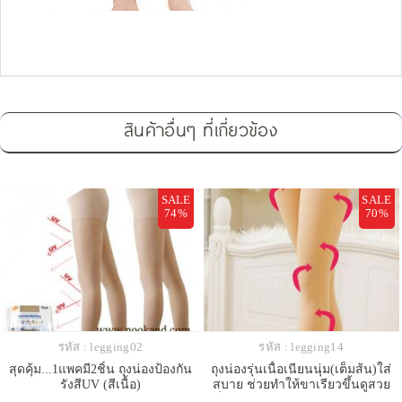
สินค้าอื่นๆ ที่เกี่ยวข้อง
SALE
SALE
74%
70%
รหัส : legging02
รหัส : legging14
สุดคุ้ม...1แพคมี2ชิ้น ถุงน่องป้องกัน
ถุงน่องรุ่นเนื้อเนียนนุ่ม(เต็มส้น)ใส่
รังสีUV (สีเนื้อ)
สบาย ช่วยทำให้ขาเรียวขึ้นดูสวย
ยี่ห้อ420D สินค้าคุณภาพดีส่งออก