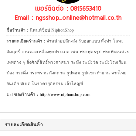
เบอร์ติดต่อ : 0815653410
Email : ngsshop_online@hotmail.co.th
ชื่อร้านค้า :
นิพนท์ช็อป NiphonShop
รายละเอียดร้านค้า :
จำหน่ายปลีก-ส่ง รับออกแบบ สั่งทำ โลหะ
สัมฤทธิ์ งานทองเหลืองทุกประเภท เช่น พระพุทธรูป พระพิฆเนศวร
เทพต่าง ๆ สิ่งศักดิ์สิทธิ์ทางศาสนา ระฆัง ระฆังวัด ระฆังโรงเรียน
ฆ้อง กระดิ่ง กระพรวน กังสดาล ธูปหอม ธูปแขก กำยาน จากไทย
อินเดีย ทิเบต ในราคายุติธรรม เจ้าใหญ่ที
Url ของร้านค้า :
http://www.niphonshop.com
รายละเอียดสินค้า