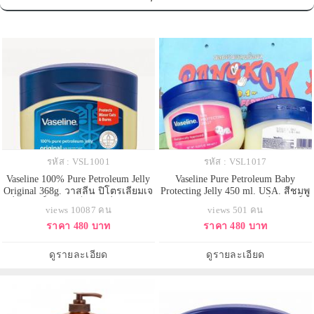
รหัส : VSL1001
รหัส : VSL1017
Vaseline 100% Pure Petroleum Jelly
Vaseline Pure Petroleum Baby
Original 368g. วาสลีน ปิโตรเลียมเจ
Protecting Jelly 450 ml. USA. สีชมพู
ลลี่บริสุทธิ์ 100% เป็นเจลลี่มหัศจรรย์
วาสลีน ปิโตรเลียมเจลลี่บริสุทธิ์
views 10087 คน
views 501 คน
ต้นตำรับมากว่า 140 ปี และผ่านการ
100% สูตรอ่อนโยนใช้ได้แม้กระทั้ง
ราคา 480 บาท
ราคา 480 บาท
ทำให้บริสุทธิ์ ซึ่งมีประสิทธิภาพใน
เด็กทารกแรกเกิด ผ่านการทดสอบ
การกักเก็บความชุ่มชื่นไว้เพื่อปกป้อง
และรับรองให้คุณมั่นใจว่าไม่มี
และช่วยบำรุงผิว ลดริ้วรอยความแห้
อาการระคายเคืองแน่นอน
ดูรายละเอียด
ดูรายละเอียด
งก