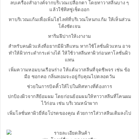
ลบเครื่องสำอางค์จากบริเวณเปลือกตา โดยทาวาสลีนบาง ๆ
แล้วใช้ทิสชู่เช็ดออก
ทาบริเวณแก้มเพื่อเพิ่มไฮไลท์ที่บริเวณโหนกแก้ม ให้เห็นส่วน
โค้งชัดเจน
ทาริมฝีปากให้เงางาม
สำหรับคนผิวแห้งที่อยากมีผิวสีแทน หากใช้โลชั่นผิวแทน อาจ
ทำให้ผิวกระดำกระด่างได้ ให้ใช้วาสลีนทาผิวก่อนทาโลชั่นผิว
แทน
เพิ่มความหอมบนเรือนร่าง ให้แต้มวาสลีนที่จุดชีพจร เช่น ข้อ
มือ ซอกคอ กลิ่นหอมจะอยู่กับคุณไปตลอดวัน
ช่วยในการปัดคิ้วให้ไปในทิศทางที่ต้องการ
ปกป้องผิวจากสีย้อมผม โดยก่อนย้อมผมให้ทาวาสลีนที่โคนผม
ไว้ก่อน เช่น บริเวณหน้าผาก
เพิ่มโลชั่นทาผิวยี่ห้อโปรดของคุณ ด้วยการใส่วาสลีนเติมลงไป