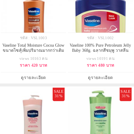
รหัส : VSL1003
รหัส : VSL1002
Vaseline Total Moisture Cocoa Glow
Vaseline 100% Pure Petroleum Jelly
ขนาดไซส์เพิ่มปริมาณมากกว่าเดิม
Baby 368g. ฉลากสีชมพู วาสลีน
725ml. บอดี้โลชั่นสูตรใหม่ล่าสุดจาก
ปิโตรเลียมเจลลี่บริสุทธิ์ 100% สูตร
views 10163 คน
views 10191 คน
วาสลีน โลชั่นวาสลีนโกโก้เหมาะ
อ่อนโยนใช้ได้แม้กระทั้งเด็กทารก
ราคา 420 บาท
ราคา 480 บาท
สำหรับผิวแห้ง และคนที่ต้องการเติม
แรกเกิด ให้คุณมั่นใจว่าไม่มีอาการ
ความโกลว์ให้ผิว ผิวแห้งเสียหรือ
ระคายเคืองแน่นอนกักเก็บความชุ่ม
กร้านจากมลภาวะและแสงแดด ควร
ชื่นไว้เพื่อปกป้องและช่วยบำรุงผิว
ดูรายละเอียด
ดูรายละเอียด
ใช้ตัวนี้ ผิวจะโกลวขึ
ลดริ้วรอยความแห
SALE
SALE
31%
31%