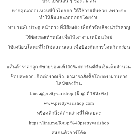
ประโยชน์อื่น ๆ ของวาสลีน
หากคุณถอดแหวนที่นิ้วไม่ออก ให้ใช้วาสลีนช่วย เพราะจะ
ทำให้ลื่นและถอดออกโดยง่าย
ทาบานพับประตู หน้าต่าง ที่มีสียงดัง เพื่อกำจัดเสียงน่ารำคาญ
ใช้ขัดรองเท้าหนัง เพื่อให้เงางามเหมือนใหม่
ใช้เคลือบโลหะที่ไม่ใช่สแตนเลส เพื่อป้องกันการโดนกัดกร่อน
#สินค้าราคาถูก #ขายของแท้100% #การันตีคืนเงินเต็มจำนวน
ช็อปสะดวก..ติดต่อรวดเร็ว..สามารถสั่งซื้อโดยตรงผ่านทาง
ไลน์ของร้าน
Line:@prettyvarishop (มี @ ด้วยนะคะ)
www.prettyvarishop.com
หรือคลิกลิ้งค์ด้านล่างนี้ได้เลยค่ะ
https://line.me/R/ti/p/%40prettyvarishop
สแกนคิวอาร์โค้ด