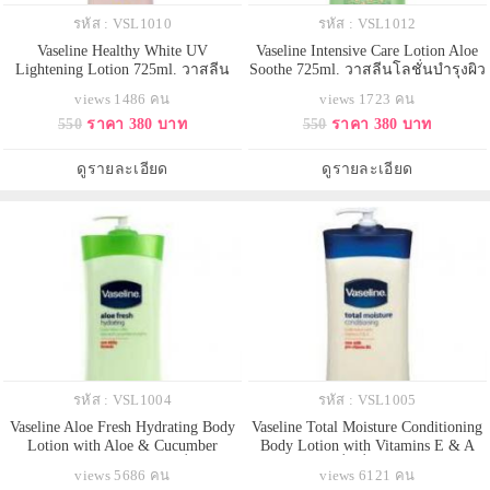
รหัส : VSL1010
รหัส : VSL1012
Vaseline Healthy White UV
Vaseline Intensive Care Lotion Aloe
Lightening Lotion 725ml. วาสลีน
Soothe 725ml. วาสลีนโลชั่นบำรุงผิว
สูตรนำเข้าจากอเมริกา ด้วย
กายแพคเกจใหม่ล่าสุด นำเข้าจาก
views 1486 คน
views 1723 คน
เทคโนโลยีSkin Illuminating
อเมริกา อุดมด้วยสารสกัดจากว่าน
550
ราคา 380 บาท
550
ราคา 380 บาท
Mineralsช่วยกระจายแสงบนผิวทำให้
หางจระเข้บริสุทธิ์ ช่วยฟื้นบำรุงผิว
ดูขาวกระจ่างใสขึ้นทันทีที่ทา บำรุง
แห้งเสียอย่างล้ำลึก ให้ผิวเนียนนุ่ม
ผิวสำหรับผิวคล้ำสีผิวไม่สม่ำเสมอ
ชุ่มชื้นตลอดวัน บรรเทาอาการแห้ง
ดูรายละเอียด
ดูรายละเอียด
หรือมีจุดด่างดำช่วยให้ผิวดูกระจ่าง
กร้านของผิวจา
ใสเ
รหัส : VSL1004
รหัส : VSL1005
Vaseline Aloe Fresh Hydrating Body
Vaseline Total Moisture Conditioning
Lotion with Aloe & Cucumber
Body Lotion with Vitamins E & A
Extracts 600ml. USA. โลชั่นสูตร
725 Ml โลชั่นที่มีส่วยผสมของวี
views 5686 คน
views 6121 คน
ว่านหางจรเข้และแตงกวา คืนความ
ตามิน A และ E และ B5 ช่วยให้ผิว