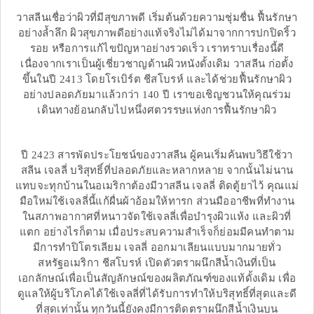
วาสลีนเชื่อว่าผิวที่มีสุขภาพดี เริ่มต้นด้วยความชุ่มชื่น ฟื้นรักษา
อย่างล้ำลึก ผิวสุขภาพดีอย่างแท้จริงไม่ได้มาจากการปกปิดริ้ว
รอย หรือการแก้ไขปัญหาอย่างรวดเร็ว เราทราบเรื่องนี้ดี
เนื่องจากเราเป็นผู้เชี่ยวชาญด้านผิวหนังดั้งเดิม วาสลีน ก่อตั้ง
ขึ้นในปี 2413 โดยโรเบิร์ต ชีสโบรห์ และได้ช่วยฟื้นรักษาผิว
อย่างปลอดภัยมาแล้วกว่า 140 ปี เราขอเชิญชวนให้คุณร่วม
เดินทางย้อนกลับไปหนึ่งศตวรรษแห่งการฟื้นรักษาผิว
ปี 2423 สารพัดประโยชน์ของวาสลีน ผู้คนเริ่มค้นพบวิธีใช้วา
สลีน เจลลี่ บริสุทธิ์ที่ปลอดภัยและหลากหลาย จากนั้นไม่นาน
แทบจะทุกบ้านในอเมริกาต้องมีวาสลีน เจลลี่ ติดตู้ยาไว้ คุณแม่
มือใหม่ใช้เจลลี่นี้แก้ผื่นผ้าอ้อมให้ทารก ส่วนมืออาชีพที่ทำงาน
ในสภาพอากาศที่หนาวจัดใช้เจลลี่เพื่อบำรุงผิวแห้ง และผิวที่
แตก อย่างไรก็ตาม เมื่อประสบความสำเร็จก็ย่อมมีคนทำตาม
มีการทำปิโตรเลียม เจลลี่ ออกมาเลียนแบบมากมายทั่ว
สหรัฐอเมริกา ชีสโบรห์ เปิดตัวตราผนึกสีน้ำเงินที่เป็น
เอกลักษณ์เพื่อเป็นสัญลักษณ์ของผลิตภัณฑ์ของแท้ดั้งเดิม เพื่อ
ดูแลให้ผู้บริโภคได้ใช้เจลลี่ที่ได้รับการทำให้บริสุทธิ์ที่สุดและดี
ที่สุดเท่านั้น ทุกวันนี้ยังคงมีการติดตราผนึกสีน้ำเงินบน