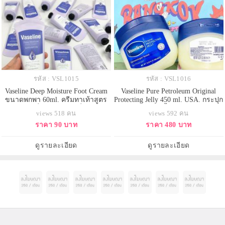
รหัส : VSL1015
รหัส : VSL1016
Vaseline Deep Moisture Foot Cream
Vaseline Pure Petroleum Original
ขนาดพกพา 60ml. ครีมทาเท้าสูตร
Protecting Jelly 450 ml. USA. กระปุก
เข้มข้น ที่วิจัยและผลิตที่เกาหลี
ใหญ่สีฟ้า สูตรดั้งเดิมออริจินัล วา
views 518 คน
views 592 คน
เท่านั้น กู้ส้นเท้าแตก แห้ง ให้กลับมา
สลีน ปิโตรเลียมเจลลี่บริสุทธิ์ 100%
ราคา 90 บาท
ราคา 480 บาท
นุ่มชุ่มชื้น ใช้ทาตาตุ่ม ข้อศอก หัว
เป็นเจลลี่มหัศจรรย์ต้นตำรับมากว่า
เข่าที่ดำด้านได้ด้วย หรือส่วนอื่นที่
140 ปี และผ่านการทำให้บริสุทธิ์ ซึ่ง
แห้งกร้าน ช่วยแก้ปัญหาเท้าแห้งแตก
มีประสิทธิภาพในการกักเก็บความ
ดูรายละเอียด
ดูรายละเอียด
บำรุงอย่างล้ำลึกใ
ชุ่มชื่นไว้เพื่อป