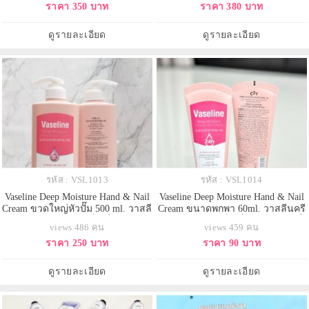
ราคา 350 บาท
ราคา 380 บาท
สดชื่นให้แก่ผิว ด้วยส่วนผสมของ
แข็งแรงยืดหยุ่น ใหม่แท้ 100% ส่ง
สารสกัดจากว่านหางจระเข้ออแกนิก
ตรงจาก USA
บำรุงผิวให้กระจ่างใส เนียนนุ่ม ลด
ดูรายละเอียด
ดูรายละเอียด
เลือนจุดด่างดำและสีผิว
รหัส : VSL1013
รหัส : VSL1014
Vaseline Deep Moisture Hand & Nail
Vaseline Deep Moisture Hand & Nail
Cream ขวดใหญ่หัวปั๊ม 500 ml. วาสลี
Cream ขนาดพกพา 60ml. วาสลีนครี
นครีมบำรุงมือและเล็บ ที่วิจัยและ
มบำรุงมือและเล็บ ที่วิจัยและผลิตที่
views 486 คน
views 459 คน
ผลิตที่เกาหลีเท่านั้น ด้วยสูตรที่เข้ม
เกาหลีเท่านั้น ด้วยสูตรที่เข้มข้น ไม่
ราคา 250 บาท
ราคา 90 บาท
ข้น ไม่เหนียวเหนอะหนะ ให้ความ
เหนียวเหนอะหนะ ให้ความชุ่มชื้นแก่
ชุ่มชื้นแก่ผิวได้ทุกวันกลิ่นหอม floral
ผิวได้ทุกวันกลิ่นหอม floral fruity
fruity อ่อนๆ
อ่อนๆ
ดูรายละเอียด
ดูรายละเอียด