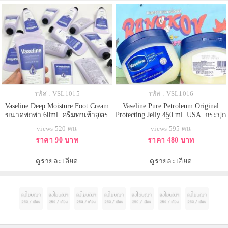
รหัส : VSL1015
รหัส : VSL1016
Vaseline Deep Moisture Foot Cream
Vaseline Pure Petroleum Original
ขนาดพกพา 60ml. ครีมทาเท้าสูตร
Protecting Jelly 450 ml. USA. กระปุก
เข้มข้น ที่วิจัยและผลิตที่เกาหลี
ใหญ่สีฟ้า สูตรดั้งเดิมออริจินัล วา
views 520 คน
views 595 คน
เท่านั้น กู้ส้นเท้าแตก แห้ง ให้กลับมา
สลีน ปิโตรเลียมเจลลี่บริสุทธิ์ 100%
ราคา 90 บาท
ราคา 480 บาท
นุ่มชุ่มชื้น ใช้ทาตาตุ่ม ข้อศอก หัว
เป็นเจลลี่มหัศจรรย์ต้นตำรับมากว่า
เข่าที่ดำด้านได้ด้วย หรือส่วนอื่นที่
140 ปี และผ่านการทำให้บริสุทธิ์ ซึ่ง
แห้งกร้าน ช่วยแก้ปัญหาเท้าแห้งแตก
มีประสิทธิภาพในการกักเก็บความ
ดูรายละเอียด
ดูรายละเอียด
บำรุงอย่างล้ำลึกใ
ชุ่มชื่นไว้เพื่อป