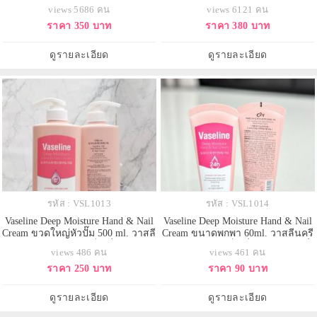
Extracts 600ml. USA. โลชั่นสูตร
725 Ml โลชั่นที่มีส่วยผสมของวี
views 5686 คน
views 6121 คน
ว่านหางจรเข้และแตงกวา คืนความ
ตามิน A และ E และ B5 ช่วยให้ผิว
ราคา 350 บาท
ราคา 380 บาท
สดชื่นให้แก่ผิว ด้วยส่วนผสมของ
แข็งแรงยืดหยุ่น ใหม่แท้ 100% ส่ง
สารสกัดจากว่านหางจระเข้ออแกนิก
ตรงจาก USA
บำรุงผิวให้กระจ่างใส เนียนนุ่ม ลด
ดูรายละเอียด
ดูรายละเอียด
เลือนจุดด่างดำและสีผิว
รหัส : VSL1013
รหัส : VSL1014
Vaseline Deep Moisture Hand & Nail
Vaseline Deep Moisture Hand & Nail
Cream ขวดใหญ่หัวปั๊ม 500 ml. วาสลี
Cream ขนาดพกพา 60ml. วาสลีนครี
นครีมบำรุงมือและเล็บ ที่วิจัยและ
มบำรุงมือและเล็บ ที่วิจัยและผลิตที่
views 486 คน
views 461 คน
ผลิตที่เกาหลีเท่านั้น ด้วยสูตรที่เข้ม
เกาหลีเท่านั้น ด้วยสูตรที่เข้มข้น ไม่
ราคา 250 บาท
ราคา 90 บาท
ข้น ไม่เหนียวเหนอะหนะ ให้ความ
เหนียวเหนอะหนะ ให้ความชุ่มชื้นแก่
ชุ่มชื้นแก่ผิวได้ทุกวันกลิ่นหอม floral
ผิวได้ทุกวันกลิ่นหอม floral fruity
fruity อ่อนๆ
อ่อนๆ
ดูรายละเอียด
ดูรายละเอียด