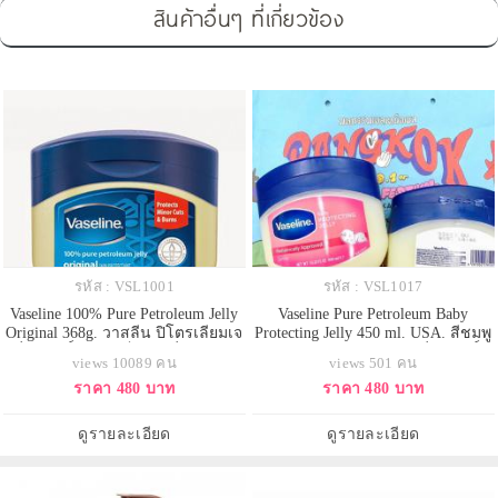
สินค้าอื่นๆ ที่เกี่ยวข้อง
รหัส : VSL1001
รหัส : VSL1017
Vaseline 100% Pure Petroleum Jelly
Vaseline Pure Petroleum Baby
Original 368g. วาสลีน ปิโตรเลียมเจ
Protecting Jelly 450 ml. USA. สีชมพู
ลลี่บริสุทธิ์ 100% เป็นเจลลี่มหัศจรรย์
วาสลีน ปิโตรเลียมเจลลี่บริสุทธิ์
views 10089 คน
views 501 คน
ต้นตำรับมากว่า 140 ปี และผ่านการ
100% สูตรอ่อนโยนใช้ได้แม้กระทั้ง
ราคา 480 บาท
ราคา 480 บาท
ทำให้บริสุทธิ์ ซึ่งมีประสิทธิภาพใน
เด็กทารกแรกเกิด ผ่านการทดสอบ
การกักเก็บความชุ่มชื่นไว้เพื่อปกป้อง
และรับรองให้คุณมั่นใจว่าไม่มี
และช่วยบำรุงผิว ลดริ้วรอยความแห้
อาการระคายเคืองแน่นอน
ดูรายละเอียด
ดูรายละเอียด
งก