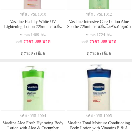
รหัส : VSL1010
รหัส : VSL1012
Vaseline Healthy White UV
Vaseline Intensive Care Lotion Aloe
Lightening Lotion 725ml. วาสลีน
Soothe 725ml. วาสลีนโลชั่นบำรุงผิว
สูตรนำเข้าจากอเมริกา ด้วย
กายแพคเกจใหม่ล่าสุด นำเข้าจาก
views 1489 คน
views 1724 คน
เทคโนโลยีSkin Illuminating
อเมริกา อุดมด้วยสารสกัดจากว่าน
550
ราคา 380 บาท
550
ราคา 380 บาท
Mineralsช่วยกระจายแสงบนผิวทำให้
หางจระเข้บริสุทธิ์ ช่วยฟื้นบำรุงผิว
ดูขาวกระจ่างใสขึ้นทันทีที่ทา บำรุง
แห้งเสียอย่างล้ำลึก ให้ผิวเนียนนุ่ม
ผิวสำหรับผิวคล้ำสีผิวไม่สม่ำเสมอ
ชุ่มชื้นตลอดวัน บรรเทาอาการแห้ง
ดูรายละเอียด
ดูรายละเอียด
หรือมีจุดด่างดำช่วยให้ผิวดูกระจ่าง
กร้านของผิวจา
ใสเ
รหัส : VSL1004
รหัส : VSL1005
Vaseline Aloe Fresh Hydrating Body
Vaseline Total Moisture Conditioning
Lotion with Aloe & Cucumber
Body Lotion with Vitamins E & A