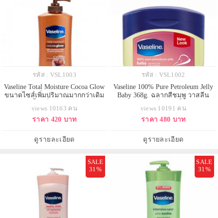
รหัส : VSL1003
รหัส : VSL1002
Vaseline Total Moisture Cocoa Glow
Vaseline 100% Pure Petroleum Jelly
ขนาดไซส์เพิ่มปริมาณมากกว่าเดิม
Baby 368g. ฉลากสีชมพู วาสลีน
725ml. บอดี้โลชั่นสูตรใหม่ล่าสุดจาก
ปิโตรเลียมเจลลี่บริสุทธิ์ 100% สูตร
views 10163 คน
views 10191 คน
วาสลีน โลชั่นวาสลีนโกโก้เหมาะ
อ่อนโยนใช้ได้แม้กระทั้งเด็กทารก
ราคา 420 บาท
ราคา 480 บาท
สำหรับผิวแห้ง และคนที่ต้องการเติม
แรกเกิด ให้คุณมั่นใจว่าไม่มีอาการ
ความโกลว์ให้ผิว ผิวแห้งเสียหรือ
ระคายเคืองแน่นอนกักเก็บความชุ่ม
กร้านจากมลภาวะและแสงแดด ควร
ชื่นไว้เพื่อปกป้องและช่วยบำรุงผิว
ดูรายละเอียด
ดูรายละเอียด
ใช้ตัวนี้ ผิวจะโกลวขึ
ลดริ้วรอยความแห
SALE
SALE
31%
31%