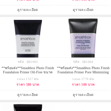
กำมะหยี่ ปราศจากน้ำมัน ช่วยเข้า
สำหรับปัดมาสคาร่าให้ดูงอนงาม
เติมเต็มปัญหาร่องรูขุมขน พราง
เพิ่มความยาวให้แก่ขนตา และมี
ดูรายละเอียด
ดูรายละเอียด
ปัญหาริ้วรอยเล็กๆ และยังคงค
แปรงแบบหวีสำหรับหวีขนตาให้เรียง
เส้นสวย สูตรกัน
รหัส : SB1003
รหัส : SB1004
**พร้อมส่ง**Smashbox Photo Finish
**พร้อมส่ง**Smashbox Photo Finish
Foundation Primer Oil-Free ขนาด
Foundation Primer Pore Minimizing
15ml. ไพร์มเมอร์ซิลิโคนใส ช่วยปรับ
Oil-Free ขนาด 15ml. ไพร์มเมอร์
views 1517 คน
views 1770 คน
สภาพผิว ช่วยลดจุดบกพร่อง เติมเต็ม
สูตรช่วยปกปิดรูขุมขนและริ้วรอย
ราคา 580 บาท
ราคา 580 บาท
ร่องริ้วรอย และช่วยอำพรางรูขุมขน
ร่องลึกให้ดูตื่นขึ้น พร้อมมอบผลลัพธ์
ให้เครื่องสำอางค์ติดทนผิวหน้าเนียน
เป็นแมทโดยไม่ทำให้ผิวแห้งและยัง
เรียบตลอดทั้งวันไม่เปลี่ยนสี สูตร
ควบคุมความมันได้ถึง 8 ชั่วโมง สูตร
ดูรายละเอียด
ดูรายละเอียด
oil-free แต่สามารถคงค
กันน้ำกันเหงื่อ ปราศจากสาร