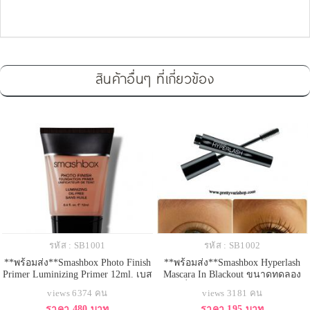
สินค้าอื่นๆ ที่เกี่ยวข้อง
รหัส : SB1001
รหัส : SB1002
**พร้อมส่ง**Smashbox Photo Finish
**พร้อมส่ง**Smashbox Hyperlash
Primer Luminizing Primer 12ml. เบส
Mascara In Blackout ขนาดทดลอง
ในตำนานทุกสำนัก ผสานเข้ากับสีระ
4ml. เพิ่มความงอนงามให้ขนตา ด้วย
views 6374 คน
views 3181 คน
เรื่อของ Tint ช่วยเติมความเรืองรอง
มาสคาร่ารูปแบบใหม่ ที่ออกแบบหัว
ราคา 480 บาท
ราคา 195 บาท
ให้กับผิว เนื้อผลิตภัณฑ์นุ่มลื่นราว
แปรงมาเป็นพิเศษโดยมีทั้งแปรง