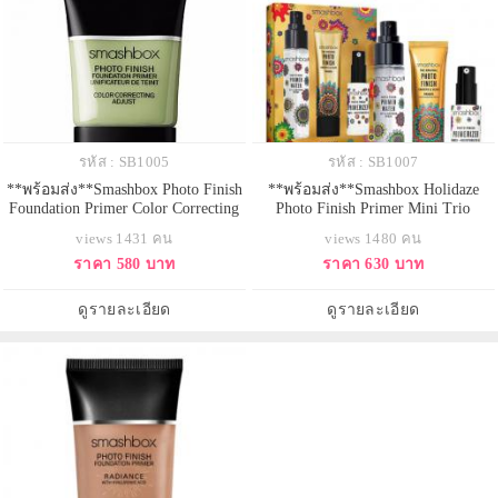
รหัส : SB1005
รหัส : SB1007
**พร้อมส่ง**Smashbox Photo Finish
**พร้อมส่ง**Smashbox Holidaze
Foundation Primer Color Correcting
Photo Finish Primer Mini Trio
Adjust - Green ขนาด 15ml. ไพร์มเม
(Limited Edition) เซตผลิตภัณฑ์ 3
views 1431 คน
views 1480 คน
อร์สูตรปรับสภาพผิวกับคุณสมบัติ
ไอเทมสำหรับเตรียมผิวหน้าให้สวย
ราคา 580 บาท
ราคา 630 บาท
พิเศษสุดมหัศจรรย์ ปรับสีผิวก่อนแต่ง
เนียนพร้อมเซตเมคอัพให้ติดทนนาน
หน้า มอบการปกปิดร่องรอยของผิว
ยิ่งขึ้น อีกทั้งยังเพิ่มความชุ่มชื้นให้ผิว
ได้อย่างดี แถมยังช่วยแก้ปัญหาผิวที่
แลดูสุขภาพดีเหมือนได้บำรุงมาทั้งปี
ดูรายละเอียด
ดูรายละเอียด
แตกต่างกัน เบสไพร์มเมอร์
เลยค่ะ