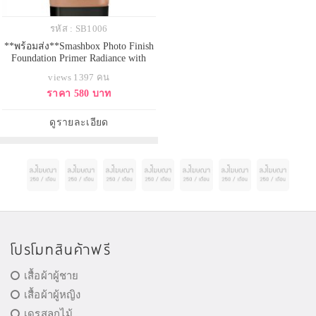
รหัส : SB1006
**พร้อมส่ง**Smashbox Photo Finish
Foundation Primer Radiance with
Hyaluronic Acid ขนาด 15ml. ไพรเม
views 1397 คน
อร์เนื้อครีมเนียนละเอียดในโทนสี
ราคา 580 บาท
บรอนซ์ประกายมุกที่อุดมด้วย
hyaluronic acid และ shea butter เพื่อ
เติมเต็มความชุ่มชื่นให้ผิวได้
ดูรายละเอียด
ยาวนานตลอดวัน พร้อมมอบประกาย
ความโ
โปรโมทสินค้าฟรี
เสื้อผ้าผู้ชาย
เสื้อผ้าผู้หญิง
เดรสลูกไม้