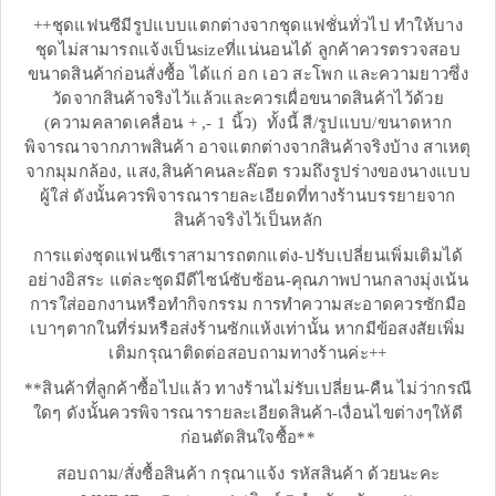
++ชุดแฟนซีมีรูปแบบแตกต่างจากชุดแฟชั่นทั่วไป ทำให้บาง
ชุดไม่สามารถแจ้งเป็นsizeที่แน่นอนได้ ลูกค้าควรตรวจสอบ
ขนาดสินค้าก่อนสั่งซื้อ ได้แก่ อก เอว สะโพก และความยาวซึ่ง
วัดจากสินค้าจริงไว้แล้วและควรเผื่อขนาดสินค้าไว้ด้วย
(ความคลาดเคลื่อน + ,- 1 นิ้ว) ทั้งนี้ สี/รูปแบบ/ขนาดหาก
พิจารณาจากภาพสินค้า อาจแตกต่างจากสินค้าจริงบ้าง สาเหตุ
จากมุมกล้อง, แสง,สินค้าคนละล๊อต รวมถึงรูปร่างของนางแบบ
ผู้ใส่ ดังนั้นควรพิจารณารายละเอียดที่ทางร้านบรรยายจาก
สินค้าจริงไว้เป็นหลัก
การแต่งชุดแฟนซีเราสามารถตกแต่ง-ปรับเปลี่ยนเพิ่มเติมได้
อย่างอิสระ แต่ละชุดมีดีไซน์ซับซ้อน-คุณภาพปานกลางมุ่งเน้น
การใส่ออกงานหรือทำกิจกรรม การทำความสะอาดควรซักมือ
เบาๆตากในที่ร่มหรือส่งร้านซักแห้งเท่านั้น หากมีข้อสงสัยเพิ่ม
เติมกรุณาติดต่อสอบถามทางร้านค่ะ++
**สินค้าที่ลูกค้าซื้อไปแล้ว ทางร้านไม่รับเปลี่ยน-คืน ไม่ว่ากรณี
ใดๆ ดังนั้นควรพิจารณารายละเอียดสินค้า-เงื่อนไขต่างๆให้ดี
ก่อนตัดสินใจซื้อ**
สอบถาม/สั่งซื้อสินค้า กรุณาแจ้ง รหัสสินค้า ด้วยนะคะ