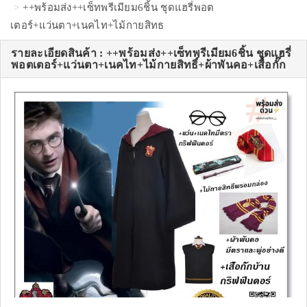
++พร้อมส่ง++เซ็ทพรีเมียม6ชิ้น ชุดแฮรี่พอต
เตอร์+แว่นตา+เนคไท+ไม้กายสิทธ
รายละเอียดสินค้า : ++พร้อมส่ง++เซ็ทพรีเมียม6ชิ้น ชุดแฮรี่
พอตเตอร์+แว่นตา+เนคไท+ไม้กายสิทธิ์+ผ้าพันคอ+เสื้อกั๊ก