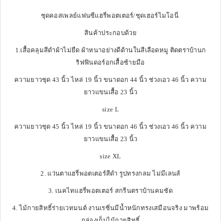
ชุดคอสเพลย์แฟนซีแฮรี่พอตเตอร์/ชุดเฮอร์ไมโอนี่
สินค้าประกอบด้วย
1.เสื้อคลุมสีดำผ้าไม่ยืด ผ้าหนาอย่างดีด้านในสีเลือดหมู ติดตราบ้านก
ริฟฟินดอร์อกเสื้อซ้ายมือ
ความยาวชุด 43 นิ้ว ไหล่ 19 นิ้ว ขนาดอก 44 นิ้ว ช่วงเอว 46 นิ้ว ความ
ยาวแขนเสื้อ 23 นิ้ว
size L
ความยาวชุด 45 นิ้ว ไหล่ 19 นิ้ว ขนาดอก 46 นิ้ว ช่วงเอว 46 นิ้ว ความ
ยาวแขนเสื้อ 23 นิ้ว
size XL
2. แว่นตาแฮรี่พอตเตอร์สีดำ รูปทรงกลม ไม่มีเลนส์
3. เนคไทแฮรี่พอตเตอร์ สกรีนตราบ้านคมชัด
4. ไม้กายสิทธิ์ร่ายเวทมนต์ งานเรซิ่นมีน้ำหนักทรงเสมือนจริง มาพร้อม
กล่องเก็บไม้กายสิทธิ์