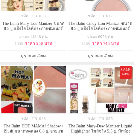
รหัส : TB1003
รหัส : TB1017
The Balm Mary-Lou Manizer ขนาด
The Balm Cindy-Lou Manizer ขนาด
8.5 g แป้งไฮไลท์ประกายชิมเมอร์
8.5 g แป้งไฮไลท์ประกายชิมเมอร์
ช่วยเพิ่มมิติให้แก่ใบหน้า ใช้ไล้สัน
สีชมพูพีช ให้ดูเงาๆสุขภาพดี ช่วย
views 14848 คน
views 6958 คน
จมูกให้แลดูคม หรือไล้หน้าผากและ
เพิ่มมิติให้แก่ใบหน้า ใช้ไล้สันจมูกให้
1150
ราคา 550 บาท
1150
ราคา 745 บาท
ปลายคางให้หน้าดูมีมิติ สามารถใช้
แลดูคม หรือไล้หน้าผากและปลาย
ไล้ช่วงแก้มด้านบนเพื่อให้ผิวหน้าดู
คางให้หน้าดูมีมิติ สามารถใช้ไล้ช่วง
dewy มากขึ้น สีแป้งเป็นธรรมชาติ
แก้มด้านบนเพื่อให้ผิวหน้าดู dewy
ดูรายละเอียด
ดูรายละเอียด
กลืนไปกับผิว อีกท
มากขึ้น สีแป้งเ
SALE
49%
รหัส : TB1038
รหัส : TB1055
The Balm HOT MAMA! Shadow /
The Balm Mary-Dew Manizer Liquid
Blush ขนาดทดลอง 0.8 g. อายแช
Highlighter ไซส์จริง 5.5 g. มีกล่อง