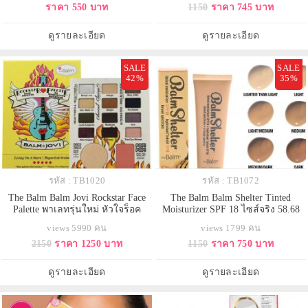
ราคา 550 บาท
1150
ราคา 745 บาท
กับใบหน้าดูเรียว และให้จมูกคุณดู
นิยมกับการทำเฉดดิ้งให้หน้าเล็ก
โด่งมากขึ้นด้วย ยังสามารถแก้ไขจุด
เรียวและเพิ่มสันจมูกให้โด่งได้โดย
บกพร่องของรูปทรงบนใบหน้าอย่างดี
ไม่ต้องศัลยกรรมสีน้ำตาลวิ้งนิดๆ
ดูรายละเอียด
ดูรายละเอียด
เยี่ยม ทำให้การแต่งหน้
เพื่อให้ผิวดูสุขภาพดีย
SALE
SALE
42%
35%
รหัส : TB1020
รหัส : TB1072
The Balm Balm Jovi Rockstar Face
The Balm Balm Shelter Tinted
Palette พาเลทรุ่นใหม่ หัวใจร็อค
Moisturizer SPF 18 ไซส์จริง 58.68
ประกอบด้วยอายชาโดว์ 12 โทนสี
ml. มอยเจอร์ไรเซอร์กันแดด ผสม
views 5990 คน
views 1799 คน
ไฮไลท์ บรัชออนสีพีช หวานนิด ๆ
รองพื้น เนื้อบางเบา สำหรับคนที่ไม่
2150
ราคา 1250 บาท
1150
ราคา 750 บาท
เปรี้ยวหน่อย ๆ ความมหัศจรรย์
ชอบรองพื้นหนาๆ แต่ต้องการความ
มากกว่านั้น ลิปเนื้อครีม 2 โทนสีสุด
เรียบเนียนของผิวไม่อุดตัน ช่วยให้ผิว
ชิค Milly และ Vanilla ปรับลุคให้สวย
หน้าดูเป็นธรรมชาติ กระจ่างใส ซึ่ง
ดูรายละเอียด
ดูรายละเอียด
สะดุดตา
ตัวนี้จะมีมอยเจอร์ไ