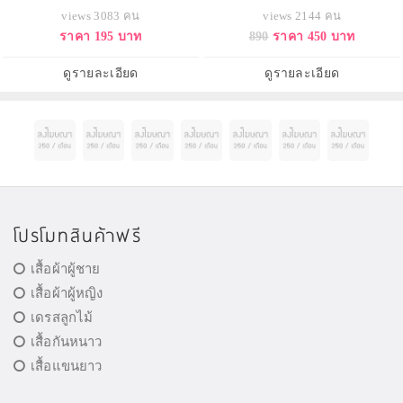
โดว์ที่สุดแสนเซ็กส์ซี่ & บลัชออน
แมรี่ลู ไฮไลท์สีแชมเปญที่ฮอตและ
views 3083 คน
views 2144 คน
สวยจับใจ สีชมพูเหลือบพีช มาแบบ
ขึ้นแท่นเป็นอันดับหนึ่งในใจของ
ราคา 195 บาท
890
ราคา 450 บาท
สวยครบสูตร แอบมีไฮไลท์บางเบา
สาวๆมายาวนาน มาใหม่ในรูปแบบ
แต้มเบาๆเพิ่มความเย้ายวนให้ริม
ไฮไลท์เนื้อลิควิดบางเบาที่สามารถ
ฝีปากเมื่อมีแสงตกกระทบ ทุกสรรพ
ใช้งานได้แบบอเนกประสงค์
ดูรายละเอียด
ดูรายละเอียด
สิ่งรวมอยู่ในแพคเกจที่พร้อมพกพา
สามารถผสมกับมอยส์เจอไรเซอ
โปรโมทสินค้าฟรี
เสื้อผ้าผู้ชาย
เสื้อผ้าผู้หญิง
เดรสลูกไม้
เสื้อกันหนาว
เสื้อแขนยาว