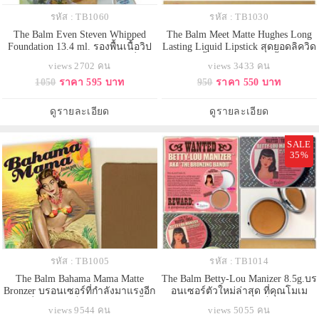
รหัส : TB1060
รหัส : TB1030
The Balm Even Steven Whipped
The Balm Meet Matte Hughes Long
Foundation 13.4 ml. รองพื้นเนื้อวิป
Lasting Liquid Lipstick สุดยอดลิควิด
สูตรใหม่ล่าสุดจาก The balmที่จะ
ลิปสติก เนื้อแมทท์ สีสวย เนื้อนุ่ม ติด
views 2702 คน
views 3433 คน
ทำให้คุณตกหลุมรักในสัมผัสที่นุ่มลื่น
ทนเพื่อความมั่นใจได้ยาวนานตลอด
1050
ราคา 595 บาท
950
ราคา 550 บาท
รองพื้นเนื้อมูส ให้สัมผัสนุ่ม บางเบา
ทั้งวัน กันน้ำ ติดทนสุดๆ ทาแล้วรู้สึก
เนื้อแมท ไม่เงามัน เหมาะกับอากาศ
ไม่หนักปากแถมรู้สึกเย็นปากจากส่วน
ร้อนอย่างบ้านเรา ไม่เหนียวเหนอะ
ผสมของเมนทอล มาพร้อมกลิ่นวานิล
ดูรายละเอียด
ดูรายละเอียด
เนื้อเนียน
ล
SALE
35%
รหัส : TB1005
รหัส : TB1014
The Balm Bahama Mama Matte
The Balm Betty-Lou Manizer 8.5g.บร
Bronzer บรอนเซอร์ที่กำลังมาแรงอีก
อนเซอร์ตัวใหม่ล่าสุด ที่คุณโมเม
ตัวหนึ่งเพราะ เป็นบรอนเซอร์เนื้อ
เลือกใช้ สามารถใช้ปัดเป็นบลัชออน
views 9544 คน
views 5055 คน
แมทโปร่งแสง ยอดนิยม สร้างมิติให้
ได้ สำหรับคนที่ชอบแนวสีแทนยอด