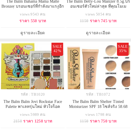
The Balm Bahama Mama Matte
The Balm Betty-Lou Manizer 8.5g.บร
Bronzer บรอนเซอร์ที่กำลังมาแรงอีก
อนเซอร์ตัวใหม่ล่าสุด ที่คุณโมเม
ตัวหนึ่งเพราะ เป็นบรอนเซอร์เนื้อ
เลือกใช้ สามารถใช้ปัดเป็นบลัชออน
views 9543 คน
views 5054 คน
แมทโปร่งแสง ยอดนิยม สร้างมิติให้
ได้ สำหรับคนที่ชอบแนวสีแทนยอด
ราคา 550 บาท
1150
ราคา 745 บาท
กับใบหน้าดูเรียว และให้จมูกคุณดู
นิยมกับการทำเฉดดิ้งให้หน้าเล็ก
โด่งมากขึ้นด้วย ยังสามารถแก้ไขจุด
เรียวและเพิ่มสันจมูกให้โด่งได้โดย
บกพร่องของรูปทรงบนใบหน้าอย่างดี
ไม่ต้องศัลยกรรมสีน้ำตาลวิ้งนิดๆ
ดูรายละเอียด
ดูรายละเอียด
เยี่ยม ทำให้การแต่งหน้
เพื่อให้ผิวดูสุขภาพดีย
SALE
SALE
42%
35%
รหัส : TB1020
รหัส : TB1072
The Balm Balm Jovi Rockstar Face
The Balm Balm Shelter Tinted
Palette พาเลทรุ่นใหม่ หัวใจร็อค
Moisturizer SPF 18 ไซส์จริง 58.68
ประกอบด้วยอายชาโดว์ 12 โทนสี
ml. มอยเจอร์ไรเซอร์กันแดด ผสม
views 5989 คน
views 1798 คน
ไฮไลท์ บรัชออนสีพีช หวานนิด ๆ
รองพื้น เนื้อบางเบา สำหรับคนที่ไม่
2150
ราคา 1250 บาท
1150
ราคา 750 บาท
เปรี้ยวหน่อย ๆ ความมหัศจรรย์
ชอบรองพื้นหนาๆ แต่ต้องการความ
มากกว่านั้น ลิปเนื้อครีม 2 โทนสีสุด
เรียบเนียนของผิวไม่อุดตัน ช่วยให้ผิว