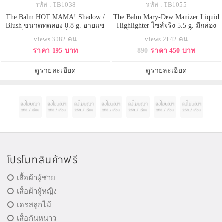
รหัส : TB1038
รหัส : TB1055
The Balm HOT MAMA! Shadow /
The Balm Mary-Dew Manizer Liquid
Blush ขนาดทดลอง 0.8 g. อายแช
Highlighter ไซส์จริง 5.5 g. มีกล่อง
โดว์ที่สุดแสนเซ็กส์ซี่ & บลัชออน
แมรี่ลู ไฮไลท์สีแชมเปญที่ฮอตและ
views 3082 คน
views 2142 คน
สวยจับใจ สีชมพูเหลือบพีช มาแบบ
ขึ้นแท่นเป็นอันดับหนึ่งในใจของ
ราคา 195 บาท
890
ราคา 450 บาท
สวยครบสูตร แอบมีไฮไลท์บางเบา
สาวๆมายาวนาน มาใหม่ในรูปแบบ
แต้มเบาๆเพิ่มความเย้ายวนให้ริม
ไฮไลท์เนื้อลิควิดบางเบาที่สามารถ
ฝีปากเมื่อมีแสงตกกระทบ ทุกสรรพ
ใช้งานได้แบบอเนกประสงค์
ดูรายละเอียด
ดูรายละเอียด
สิ่งรวมอยู่ในแพคเกจที่พร้อมพกพา
สามารถผสมกับมอยส์เจอไรเซอ
โปรโมทสินค้าฟรี
เสื้อผ้าผู้ชาย
เสื้อผ้าผู้หญิง
เดรสลูกไม้
เสื้อกันหนาว