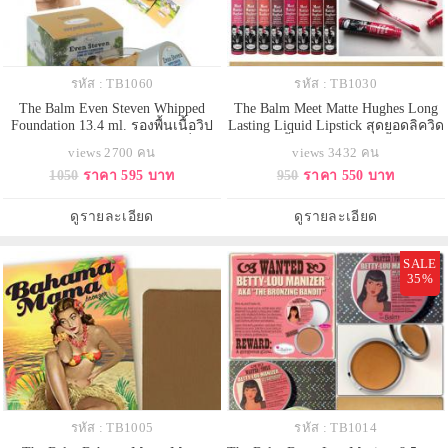
รหัส : TB1060
รหัส : TB1030
The Balm Even Steven Whipped
The Balm Meet Matte Hughes Long
Foundation 13.4 ml. รองพื้นเนื้อวิป
Lasting Liquid Lipstick สุดยอดลิควิด
สูตรใหม่ล่าสุดจาก The balmที่จะ
ลิปสติก เนื้อแมทท์ สีสวย เนื้อนุ่ม ติด
views 2700 คน
views 3432 คน
ทำให้คุณตกหลุมรักในสัมผัสที่นุ่มลื่น
ทนเพื่อความมั่นใจได้ยาวนานตลอด
1050
ราคา 595 บาท
950
ราคา 550 บาท
รองพื้นเนื้อมูส ให้สัมผัสนุ่ม บางเบา
ทั้งวัน กันน้ำ ติดทนสุดๆ ทาแล้วรู้สึก
เนื้อแมท ไม่เงามัน เหมาะกับอากาศ
ไม่หนักปากแถมรู้สึกเย็นปากจากส่วน
ร้อนอย่างบ้านเรา ไม่เหนียวเหนอะ
ผสมของเมนทอล มาพร้อมกลิ่นวานิล
ดูรายละเอียด
ดูรายละเอียด
เนื้อเนียน
ล
SALE
35%
รหัส : TB1005
รหัส : TB1014