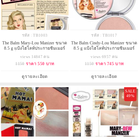
รหัส : TB1003
รหัส : TB1017
The Balm Mary-Lou Manizer ขนาด
The Balm Cindy-Lou Manizer ขนาด
8.5 g แป้งไฮไลท์ประกายชิมเมอร์
8.5 g แป้งไฮไลท์ประกายชิมเมอร์
ช่วยเพิ่มมิติให้แก่ใบหน้า ใช้ไล้สัน
สีชมพูพีช ให้ดูเงาๆสุขภาพดี ช่วย
views 14847 คน
views 6957 คน
จมูกให้แลดูคม หรือไล้หน้าผากและ
เพิ่มมิติให้แก่ใบหน้า ใช้ไล้สันจมูกให้
1150
ราคา 550 บาท
1150
ราคา 745 บาท
ปลายคางให้หน้าดูมีมิติ สามารถใช้
แลดูคม หรือไล้หน้าผากและปลาย
ไล้ช่วงแก้มด้านบนเพื่อให้ผิวหน้าดู
คางให้หน้าดูมีมิติ สามารถใช้ไล้ช่วง
dewy มากขึ้น สีแป้งเป็นธรรมชาติ
แก้มด้านบนเพื่อให้ผิวหน้าดู dewy
ดูรายละเอียด
ดูรายละเอียด
กลืนไปกับผิว อีกท
มากขึ้น สีแป้งเ
SALE
49%