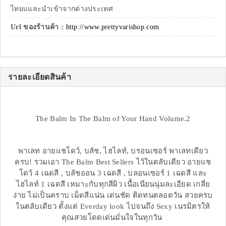
ไทยแและนำเข้าจากต่างประเทศ
Url ของร้านค้า :
http://www.prettyvarishop.com
รายละเอียดสินค้า
The Balm In The Balm of Your Hand Volume.2
พาเลท อายแชโดว์, บลัช, ไฮไลท์, บรอนเซอร์ พาเลทเดียว
ครบ! รวมเอา The Balm Best Sellers ไว้ในตลับเดียว อายแช
โดว์ 4 เฉดสี , บลัชออน 3 เฉดสี , บลอนเซอร์ 1 เฉดสี และ
ไฮไลท์ 1 เฉดสี เหมาะกับทุกสีผิว เนื้อเนียนนุ่มละเอียด เกลี่ย
ง่าย ไม่เป็นคราบ เม็ดสีแน่น เด่นชัด ติดทนตลอดวัน สวยครบ
ในตลับเดียว ตั้งแต่ Everday look ไปจนถึง Sexy เนรมิตรให้
คุณสวยโดดเด่นมั่นใจในทุกวัน