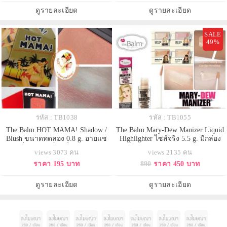
dewy มากขึ้น สีแป้งเป็นธรรมชาติ
แก้มด้านบนเพื่อให้ผิวหน้าดู dewy
ดูรายละเอียด
ดูรายละเอียด
กลืนไปกับผิว อีกท
มากขึ้น สีแป้งเ
SALE
49%
รหัส : TB1038
รหัส : TB1055
The Balm HOT MAMA! Shadow /
The Balm Mary-Dew Manizer Liquid
Blush ขนาดทดลอง 0.8 g. อายแช
Highlighter ไซส์จริง 5.5 g. มีกล่อง
โดว์ที่สุดแสนเซ็กส์ซี่ & บลัชออน
แมรี่ลู ไฮไลท์สีแชมเปญที่ฮอตและ
views 3073 คน
views 2135 คน
สวยจับใจ สีชมพูเหลือบพีช มาแบบ
ขึ้นแท่นเป็นอันดับหนึ่งในใจของ
ราคา 195 บาท
890
ราคา 450 บาท
สวยครบสูตร แอบมีไฮไลท์บางเบา
สาวๆมายาวนาน มาใหม่ในรูปแบบ
แต้มเบาๆเพิ่มความเย้ายวนให้ริม
ไฮไลท์เนื้อลิควิดบางเบาที่สามารถ
ฝีปากเมื่อมีแสงตกกระทบ ทุกสรรพ
ใช้งานได้แบบอเนกประสงค์
ดูรายละเอียด
ดูรายละเอียด
สิ่งรวมอยู่ในแพคเกจที่พร้อมพกพา
สามารถผสมกับมอยส์เจอไรเซอ