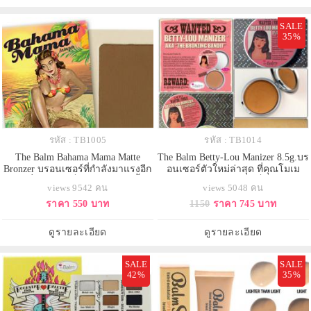
เนื้อเนียน
ล
SALE
35%
รหัส : TB1005
รหัส : TB1014
The Balm Bahama Mama Matte
The Balm Betty-Lou Manizer 8.5g.บร
Bronzer บรอนเซอร์ที่กำลังมาแรงอีก
อนเซอร์ตัวใหม่ล่าสุด ที่คุณโมเม
ตัวหนึ่งเพราะ เป็นบรอนเซอร์เนื้อ
เลือกใช้ สามารถใช้ปัดเป็นบลัชออน
views 9542 คน
views 5048 คน
แมทโปร่งแสง ยอดนิยม สร้างมิติให้
ได้ สำหรับคนที่ชอบแนวสีแทนยอด
ราคา 550 บาท
1150
ราคา 745 บาท
กับใบหน้าดูเรียว และให้จมูกคุณดู
นิยมกับการทำเฉดดิ้งให้หน้าเล็ก
โด่งมากขึ้นด้วย ยังสามารถแก้ไขจุด
เรียวและเพิ่มสันจมูกให้โด่งได้โดย
บกพร่องของรูปทรงบนใบหน้าอย่างดี
ไม่ต้องศัลยกรรมสีน้ำตาลวิ้งนิดๆ
ดูรายละเอียด
ดูรายละเอียด
เยี่ยม ทำให้การแต่งหน้
เพื่อให้ผิวดูสุขภาพดีย
SALE
SALE
42%
35%