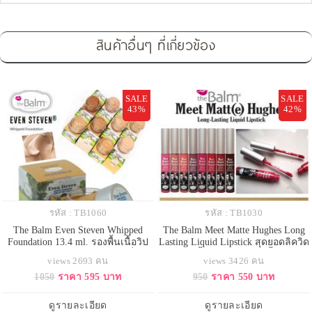
สินค้าอื่นๆ ที่เกี่ยวข้อง
SALE
SALE
43%
42%
รหัส : TB1060
รหัส : TB1030
The Balm Even Steven Whipped
The Balm Meet Matte Hughes Long
Foundation 13.4 ml. รองพื้นเนื้อวิป
Lasting Liquid Lipstick สุดยอดลิควิด
สูตรใหม่ล่าสุดจาก The balmที่จะ
ลิปสติก เนื้อแมทท์ สีสวย เนื้อนุ่ม ติด
views 2693 คน
views 3426 คน
ทำให้คุณตกหลุมรักในสัมผัสที่นุ่มลื่น
ทนเพื่อความมั่นใจได้ยาวนานตลอด
1050
ราคา 595 บาท
950
ราคา 550 บาท
รองพื้นเนื้อมูส ให้สัมผัสนุ่ม บางเบา
ทั้งวัน กันน้ำ ติดทนสุดๆ ทาแล้วรู้สึก
เนื้อแมท ไม่เงามัน เหมาะกับอากาศ
ไม่หนักปากแถมรู้สึกเย็นปากจากส่วน
ร้อนอย่างบ้านเรา ไม่เหนียวเหนอะ
ผสมของเมนทอล มาพร้อมกลิ่นวานิล
ดูรายละเอียด
ดูรายละเอียด