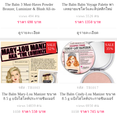
The Balm 3 Must-Haves Powder
The Balm Balm Voyage Palette พา
Bronzer, Luminizer & Blush All-in-
เลทอายแชโดว์และลิปสติกใหม่
One 6.6 g ใหม่ล่าสุด พาเลตต์แต่ง
ล่าสุดประกอบไปด้วย อายแชโดว์ 16
views 494 คน
views 5526 คน
หน้า 3 สี Must-Haves Trio ที่รวม
สี และลิปสติก 3 เฉดสี อายแชโดว์
ราคา 690 บาท
ราคา 1350 บาท
ผลิตภัณฑ์ความงามที่จำเป็นไว้ในพา
เป็นสีของความอบอุ่นเอิร์ธโทน พาส
เลตต์เดียวมีครบทั้งไฮไลท์ บรอน
เทล อายแชโดว์สีเข้มคุณสามารถนำ
เซอร์/เฉดดิ้ง และบรัชที่สามารถใช้
มาเขียนเป็นอายไลน์เนอร์สร้าง
ดูรายละเอียด
ดูรายละเอียด
เป็นสีอายเชโดได้ด้วย มาครบจัด
ความโฉบเฉี่ยวให้ดวงตาได้ ส่วนลิป
SALE
SALE
52%
35%
รหัส : TB1003
รหัส : TB1017
The Balm Mary-Lou Manizer ขนาด
The Balm Cindy-Lou Manizer ขนาด
8.5 g แป้งไฮไลท์ประกายชิมเมอร์
8.5 g แป้งไฮไลท์ประกายชิมเมอร์
ช่วยเพิ่มมิติให้แก่ใบหน้า ใช้ไล้สัน
สีชมพูพีช ให้ดูเงาๆสุขภาพดี ช่วย
views 14839 คน
views 6950 คน
จมูกให้แลดูคม หรือไล้หน้าผากและ
เพิ่มมิติให้แก่ใบหน้า ใช้ไล้สันจมูกให้
1150
ราคา 550 บาท
1150
ราคา 745 บาท
ปลายคางให้หน้าดูมีมิติ สามารถใช้
แลดูคม หรือไล้หน้าผากและปลาย
ไล้ช่วงแก้มด้านบนเพื่อให้ผิวหน้าดู
คางให้หน้าดูมีมิติ สามารถใช้ไล้ช่วง