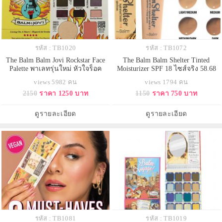
รหัส : TB1020
รหัส : TB1072
The Balm Balm Jovi Rockstar Face
The Balm Balm Shelter Tinted
Palette พาเลทรุ่นใหม่ หัวใจร็อค
Moisturizer SPF 18 ไซส์จริง 58.68
ประกอบด้วยอายชาโดว์ 12 โทนสี
ml. มอยเจอร์ไรเซอร์กันแดด ผสม
views 5982 คน
views 1794 คน
ไฮไลท์ บรัชออนสีพีช หวานนิด ๆ
รองพื้น เนื้อบางเบา สำหรับคนที่ไม่
2150
ราคา 1250 บาท
1150
ราคา 750 บาท
เปรี้ยวหน่อย ๆ ความมหัศจรรย์
ชอบรองพื้นหนาๆ แต่ต้องการความ
มากกว่านั้น ลิปเนื้อครีม 2 โทนสีสุด
เรียบเนียนของผิวไม่อุดตัน ช่วยให้ผิว
ชิค Milly และ Vanilla ปรับลุคให้สวย
หน้าดูเป็นธรรมชาติ กระจ่างใส ซึ่ง
ดูรายละเอียด
ดูรายละเอียด
สะดุดตา
ตัวนี้จะมีมอยเจอร์ไ
รหัส : TB1081
รหัส : TB1019